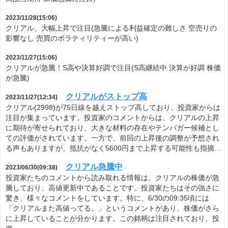
2023/11/28(15:06)
クリアル、大幅上昇で注目(急騰による利益確定の難しさ 空売りの
影響なし 売買のボラティリティーが高い)
2023/11/27(15:06)
クリアルが急騰！S高や決算好調で注目(S高継続中 決算が好調 株価
が急騰)
クリアルがストップ高
2023/11/27(12:34)
クリアル(2998)が75日線を越えストップ高しており、投資家からは
注目が集まっています。投資家のコメントからは、クリアルの上昇
に期待が寄せられており、大きな材料の存在やテンバガー候補とし
ての評価がされています。一方で、前回の上昇後の調整が予想され
る声もありますが、抵抗がなく5600円まで上昇する可能性も指摘…
クリアル急騰中
2023/06/30(09:38)
投資家たちのコメントから読み取れる情報は、クリアルの株価が急
騰しており、高値更新中であることです。投資家たちはその強さに
驚き、様々なコメントをしています。特に、6/30の09:35頃には
「クリアルまた高値ってる。」というコメントがあり、株価がさら
に上昇していることが分かります。この銘柄は注目されており、投