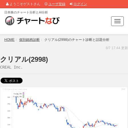
ようこそゲストさん
ユーザ登録
ログイン
日本株のチャート分析とAI分析
T
o
g
g
HOME
個別銘柄診断
クリアル(2998)のチャート診断と話題分析
l
8/7 17:44 更新
e
n
クリアル(2998)
a
CREAL Inc.
v
i
g
a
t
i
o
n