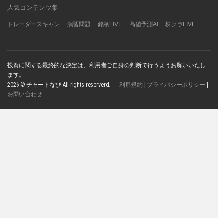
人気コンテンツ集
トレーダースキャン
演習問題
銘柄LIVE
高値予測AI
株クラLIVE
投資に関する最終的な決定は、利用者ご自身の判断で行うようお願いいたし
ます。
2026 © チャートなび All rights reserverd.
利用規約
|
プライバシーポリシー
|
お問い合わせ