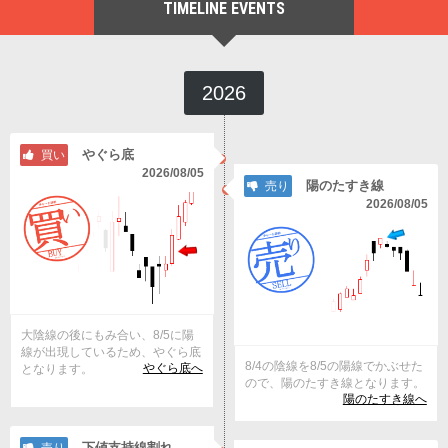
TIMELINE EVENTS
2026
やぐら底
買い
2026/08/05
陽のたすき線
売り
2026/08/05
大陰線の後にもみ合い、8/5に陽
線が出現しているため、やぐら底
8/4の陰線を8/5の陽線でかぶせた
やぐら底へ
となります。
ので、陽のたすき線となります。
陽のたすき線へ
下値支持線割れ