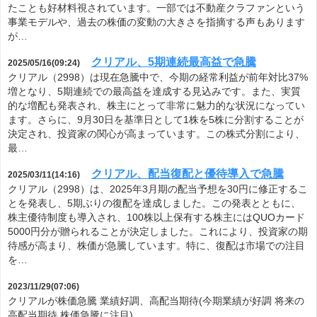
たことも好材料視されています。一部では不動産クラファンという
事業モデルや、過去の株価の変動の大きさを指摘する声もあります
が…
クリアル、5期連続最高益で急騰
2025/05/16(09:24)
クリアル（2998）は現在急騰中で、今期の経常利益が前年対比37%
増となり、5期連続での最高益を達成する見込みです。また、実質
的な増配も発表され、株主にとって非常に魅力的な状況になってい
ます。さらに、9月30日を基準日として1株を5株に分割することが
決定され、投資家の関心が高まっています。この株式分割により、
最…
クリアル、配当復配と優待導入で急騰
2025/03/11(14:16)
クリアル（2998）は、2025年3月期の配当予想を30円に修正するこ
とを発表し、5期ぶりの復配を達成しました。この発表とともに、
株主優待制度も導入され、100株以上保有する株主にはQUOカード
5000円分が贈られることが決定しました。これにより、投資家の期
待感が高まり、株価が急騰しています。特に、復配は市場での注目
を…
2023/11/29(07:06)
クリアルが株価急騰 業績好調、高配当期待(今期業績が好調 将来の
高配当期待 株価急騰に注目)