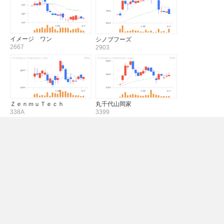
イメージ ワン
シノブフーズ
2667
2903
ＺｅｎｍｕＴｅｃｈ
丸千代山岡家
338A
3399