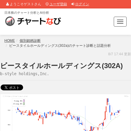
ようこそゲストさん
ユーザ登録
ログイン
日本株のチャート分析とAI分析
T
o
g
g
HOME
個別銘柄診断
l
ビースタイルホールディングス(302a)のチャート診断と話題分析
e
8/7 17:44 更新
n
a
ビースタイルホールディングス(302A)
v
b-style holdings,Inc.
i
g
a
t
i
o
n