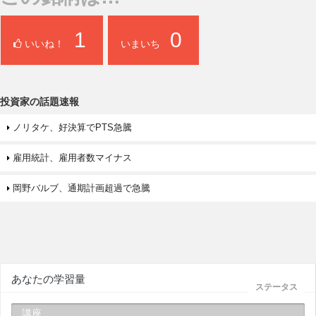
1
0
いいね！
いまいち
投資家の話題速報
ノリタケ、好決算でPTS急騰
雇用統計、雇用者数マイナス
岡野バルブ、通期計画超過で急騰
あなたの学習量
ステータス
講座