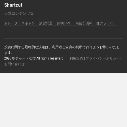
Shortcut
人気コンテンツ集
トレーダースキャン
演習問題
銘柄LIVE
高値予測AI
株クラLIVE
投資に関する最終的な決定は、利用者ご自身の判断で行うようお願いいたし
ます。
2026 © チャートなび All rights reserverd.
利用規約
|
プライバシーポリシー
|
お問い合わせ