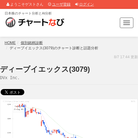
ようこそゲストさん
ユーザ登録
ログイン
日本株のチャート分析とAI分析
T
o
g
g
HOME
個別銘柄診断
l
ディーブイエックス(3079)のチャート診断と話題分析
e
8/7 17:44 更新
n
a
ディーブイエックス(3079)
v
DVx Inc.
i
g
a
t
i
o
n