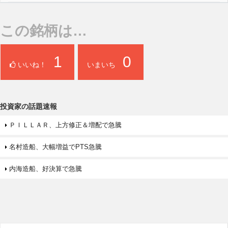
この銘柄は…
1
0
いいね！
いまいち
投資家の話題速報
ＰＩＬＬＡＲ、上方修正＆増配で急騰
名村造船、大幅増益でPTS急騰
内海造船、好決算で急騰