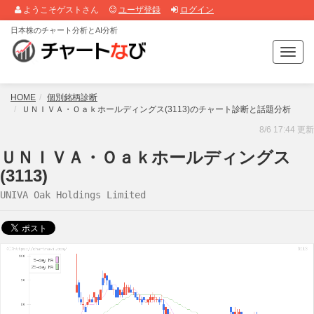
ようこそゲストさん
ユーザ登録
ログイン
日本株のチャート分析とAI分析
T
o
g
g
HOME
個別銘柄診断
l
ＵＮＩＶＡ・Ｏａｋホールディングス(3113)のチャート診断と話題分析
e
8/6 17:44 更新
n
a
ＵＮＩＶＡ・Ｏａｋホールディングス
v
(3113)
i
g
UNIVA Oak Holdings Limited
a
t
i
o
n