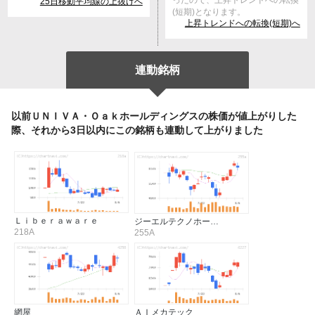
ったので、上昇トレンドへの転換
25日移動平均線の上抜けへ
(短期)となります。
上昇トレンドへの転換(短期)へ
連動銘柄
以前ＵＮＩＶＡ・Ｏａｋホールディングスの株価が値上がりした
際、それから3日以内にこの銘柄も連動して上がりました
Ｌｉｂｅｒａｗａｒｅ
ジーエルテクノホー…
218A
255A
網屋
ＡＩメカテック