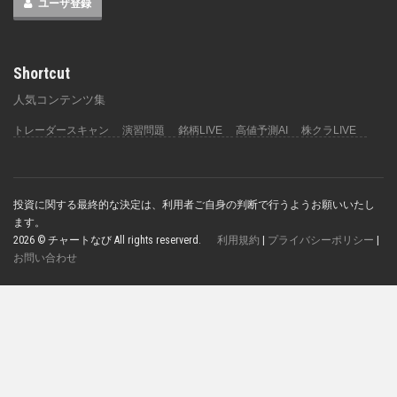
ユーザ登録
Shortcut
人気コンテンツ集
トレーダースキャン
演習問題
銘柄LIVE
高値予測AI
株クラLIVE
投資に関する最終的な決定は、利用者ご自身の判断で行うようお願いいたし
ます。
2026 © チャートなび All rights reserverd.
利用規約
|
プライバシーポリシー
|
お問い合わせ