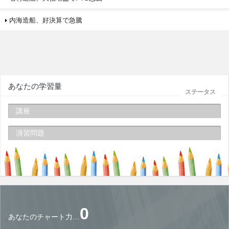
内海造船、好決算で急騰
あなたの学習量
ステータス
講座
演習問題
0
あなたのチャート力…