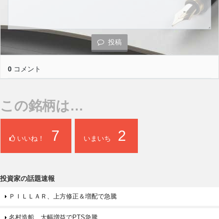
投稿
0
コメント
この銘柄は…
7
2
いいね！
いまいち
投資家の話題速報
ＰＩＬＬＡＲ、上方修正＆増配で急騰
名村造船、大幅増益でPTS急騰