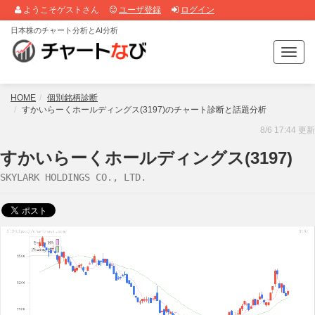
ようこそゲストさん
ユーザ登録
ログイン
日本株のチャート分析とAI分析
T
o
g
g
HOME
個別銘柄診断
l
すかいらーくホールディングス(3197)のチャート診断と話題分析
e
8/6 17:44 更新
n
a
すかいらーくホールディングス(3197)
v
SKYLARK HOLDINGS CO., LTD.
i
g
a
t
i
o
n