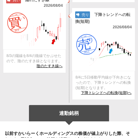
買い
2026/08/04
下降トレンドへの転
売り
換(短期)
2026/08/04
8/3の陽線を8/4の陰線でかぶせた
ので、陰のたすき線となります。
陰のたすき線へ
8/4に5日移動平均線が下向きにな
ったので、下降トレンドへの転換
(短期)となります。
下降トレンドへの転換(短期)へ
連動銘柄
以前すかいらーくホールディングスの株価が値上がりした際、そ