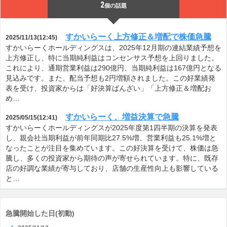
2
個の話題
すかいらーく上方修正＆増配で株価急騰
2025/11/13(12:45)
すかいらーくホールディングスは、2025年12月期の連結業績予想を
上方修正し、特に当期純利益はコンセンサス予想を上回りました。
これにより、通期営業利益は290億円、当期純利益は167億円となる
見込みです。また、配当予想も2円増額されました。この好業績発
表を受け、投資家からは「好決算ばんざい」「上方修正＆増配お
め…
すかいらーく、増益決算で急騰
2025/05/15(12:41)
すかいらーくホールディングスが2025年度第1四半期の決算を発表
し、親会社当期利益が前年同期比27.5%増、営業利益も25.1%増と
なったことが注目を集めています。この好決算を受けて、株価は急
騰し、多くの投資家から期待の声が寄せられています。特に、既存
店の好調な業績が寄与しており、店舗の生産性向上も影響している
と…
急騰開始した日(初動)