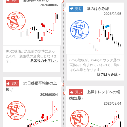
買い
2026/08/06
陰のはらみ線
売り
2026/08/05
8/6に株価が急落前の水準に戻っ
たので、急落後の全戻しとなりま
8/5の陰線が、8/4のロウソク足の
急落後の全戻しへ
す。
実体内に含まれているので、陰の
はらみ線となります。
陰のはらみ線へ
25日移動平均線の上
買い
抜け
上昇トレンドへの転
買い
2026/08/04
換(短期)
2026/08/04