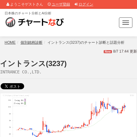
ようこそゲストさん
ユーザ登録
ログイン
日本株のチャート分析とAI分析
T
o
g
g
HOME
個別銘柄診断
イントランス(3237)のチャート診断と話題分析
l
8/7 17:44 更新
New
e
n
イントランス(3237)
a
INTRANCE CO.,LTD.
v
i
g
a
t
i
o
n