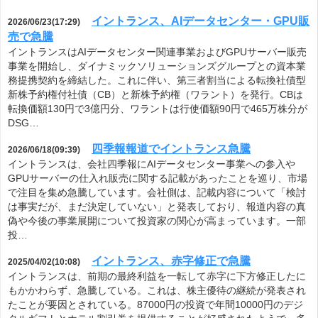
イントランス、AIデータセンター・GPU販
2026/06/23(17:29)
売で急騰
イントランスはAIデータセンター関連事業およびGPUサーバー販売
事業を開始し、ダイナミックソリューションズグループとの資本業
務提携契約を締結した。これに伴い、第三者割当による転換社債型
新株予約権付社債（CB）と新株予約権（ワラント）を発行。CBは
転換価額130円で3億円分、ワラントは行使価額90円で465万株分が
DSG…
四季報報道でイントランス急騰
2026/06/18(09:39)
イントランスは、会社四季報にAIデータセンター事業への参入や
GPUサーバーの仕入れ販売に関する記載があったことを巡り、市場
で注目を集め急騰しています。会社側は、記載内容について「検討
は事実だが、まだ決定していない」と発表しており、報道内容の真
偽や今後の事業展開について投資家の関心が高まっています。一部
投…
イントランス、赤字修正で急騰
2025/04/02(10:08)
イントランスは、前期の最終利益を一転して赤字に下方修正したに
もかかわらず、急騰している。これは、株主優待の継続が発表され
たことが要因とされている。87000円の投資で年間10000円のデジ