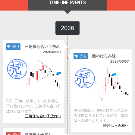
TIMELINE EVENTS
2026
三角保ち合い下放れ
売り
2026/08/07
陰のはらみ線
売り
2026/08/07
8/7に三角に収束していた株価を
下に抜けたので、三角保ち合い下
8/7の陰線が、8/6のロウソク足の
放れとなります。
実体内に含まれているので、陰の
三角保ち合い下放れへ
はらみ線となります。
陰のはらみ線へ
急落後の全戻し