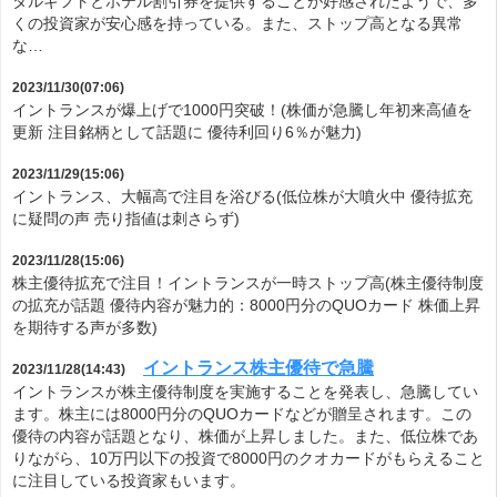
タルギフトとホテル割引券を提供することが好感されたようで、多
くの投資家が安心感を持っている。また、ストップ高となる異常
な…
2023/11/30(07:06)
イントランスが爆上げで1000円突破！(株価が急騰し年初来高値を
更新 注目銘柄として話題に 優待利回り6％が魅力)
2023/11/29(15:06)
イントランス、大幅高で注目を浴びる(低位株が大噴火中 優待拡充
に疑問の声 売り指値は刺さらず)
2023/11/28(15:06)
株主優待拡充で注目！イントランスが一時ストップ高(株主優待制度
の拡充が話題 優待内容が魅力的：8000円分のQUOカード 株価上昇
を期待する声が多数)
イントランス株主優待で急騰
2023/11/28(14:43)
イントランスが株主優待制度を実施することを発表し、急騰してい
ます。株主には8000円分のQUOカードなどが贈呈されます。この
優待の内容が話題となり、株価が上昇しました。また、低位株であ
りながら、10万円以下の投資で8000円のクオカードがもらえること
に注目している投資家もいます。