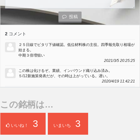
投稿
2
コメント
２５日線でピタリ下値確認。低位材料株の主役。四季報先取り相場が
始まる。
中期３倍増狙い
2021/3/5 20:25:25
この株は化けるぞ。業績、インバウンド織り込み済み。
５/12新施策発表だが、その時は上がっている。遅い。
2020/4/19 11:42:21
この銘柄は…
3
3
いいね！
いまいち