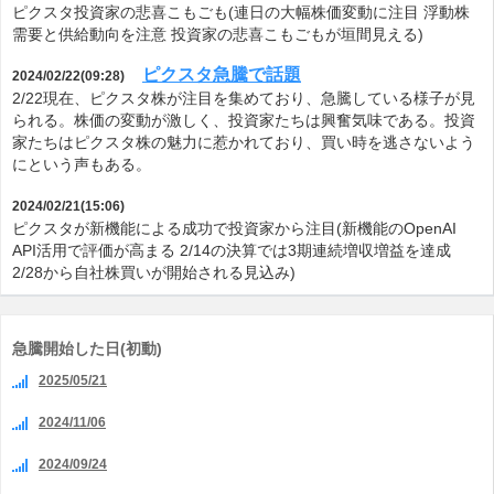
ピクスタ投資家の悲喜こもごも(連日の大幅株価変動に注目 浮動株
需要と供給動向を注意 投資家の悲喜こもごもが垣間見える)
ピクスタ急騰で話題
2024/02/22(09:28)
2/22現在、ピクスタ株が注目を集めており、急騰している様子が見
られる。株価の変動が激しく、投資家たちは興奮気味である。投資
家たちはピクスタ株の魅力に惹かれており、買い時を逃さないよう
にという声もある。
2024/02/21(15:06)
ピクスタが新機能による成功で投資家から注目(新機能のOpenAI
API活用で評価が高まる 2/14の決算では3期連続増収増益を達成
2/28から自社株買いが開始される見込み)
急騰開始した日(初動)
2025/05/21
2024/11/06
2024/09/24