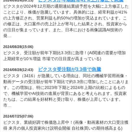
2024/09/24(09:15)
ピクスタが2024年12月期の通期連結業績予想を大幅に上方修正した
ことにより、株価が急騰しています。具体的には、経常利益が41%
の上方修正され、営業利益も約50%の増加が見込まれています。こ
の修正は、大口案件の売上計上が寄与した結果とされ、投資家から
の注目が集まっています。また、日本における画像認識AI技術の
発…
2024/08/28(15:06)
ピクスタ、受注額が前年下期比3.3倍に急増！(AI関連の需要が増加
上期経常が10％増益 市場での注目度が高まっている)
ピクスタ受注額が3.3倍で急騰
2024/08/28(12:43)
ピクスタ（3416）が急騰している理由は、同社の機械学習用画像・
動画データの受注額が前年下期比で約3.3倍に増加したことにありま
す。この増加は、特に2023年下期と2024年上期の比較によるもの
で、機械学習やAI技術の進展が背景にあると考えられます。投資家
たちは、この結果を好材料と受け取り、株価が上昇しています。
市…
2024/07/25(07:06)
ピクスタ、業績好調で株価急上昇中！(画像・動画素材の大口受注獲
得 来月の個人投資家向け説明会開催 自社株買いの期待感高まる)