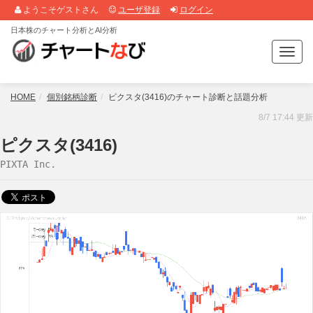
ようこそゲストさん
ユーザ登録
ログイン
日本株のチャート分析とAI分析
T
o
g
g
HOME
個別銘柄診断
ピクスタ(3416)のチャート診断と話題分析
l
8/7 17:44 更新
e
n
ピクスタ(3416)
a
PIXTA Inc.
v
i
g
a
t
i
o
n