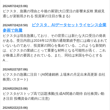
2024/07/24(15:06)
ピクスタ、急騰の理由と今後の展望(大口受注の影響未反映 業績見
通しが楽観視される 投資家の注目が集まる)
ピクスタ、AIデータセットライセンス企業
2024/07/24(10:50)
参画で急騰
ピクスタは現在急騰しており、その背景には新たな大口受注の発表
がある。受注内容は2024年12月期の通期業績予想には織り込まれて
いないものであり、投資家の関心を集めている。このような新契約
は、ピクスタの業績にとって重要な材料となる可能性が高く、これ
が株価上昇の要因とされている。また、同社は米国を中心とする
A…
2024/02/27(07:06)
ピクスタの急騰に注目！(AI関連銘柄 上場来の月足出来高更新 自社
株買いスタート)
2024/02/26(15:06)
ピクスタがストップ高で話題沸騰(生成AI関連の期待 自社株買い動
き注目 投機資金の動向に注意)
2024/02/22(15:06)