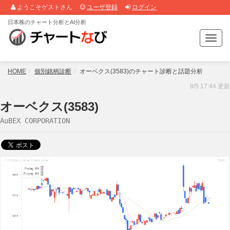
ようこそゲストさん
ユーザ登録
ログイン
日本株のチャート分析とAI分析
T
o
g
g
HOME
個別銘柄診断
オーベクス(3583)のチャート診断と話題分析
l
8/5 17:44 更新
e
n
オーベクス(3583)
a
AuBEX CORPORATION
v
i
g
a
t
i
o
n