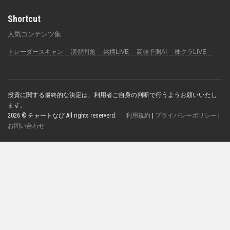
Shortcut
人気コンテンツ集
トレーダースキャン
演習問題
銘柄LIVE
高値予測AI
株クラLIVE
投資に関する最終的な決定は、利用者ご自身の判断で行うようお願いいたし
ます。
2026 © チャートなび All rights reserverd.
利用規約
|
プライバシーポリシー
|
お問い合わせ