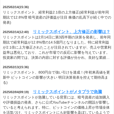
2025/02/14(15:36)
リミックスポイント、経常利益2.1倍の上方修正(経常利益が前年同
期比で12.8%増 暗号資産の評価益が注目 株価の乱高下が続く中での
発表)
リミックスポイント、上方修正の影響は？
2025/02/14(12:40)
リミックスポイントは2月14日に第3四半期の決算を発表し、前年同
期比で経常利益が12.8%増の14.5億円となりました。特に経常利益
が2.1倍に上方修正されたことが注目されていますが、売上や営業利
益率は悪化しており、これが市場での反応に影響を与えています。
投資家の間では、決算の内容に対する評価が分かれ、良好な業績…
2025/02/13(15:36)
リミックスポイント、800円台で強い引けを達成！(年初来高値を更
新中 ビットコインの影響が大きい 明日決算発表を控えて期待高ま
る)
リミックスポイントがメタプラで急騰
2025/02/04(09:19)
リミックスポイントが急騰している背景には、暗号資産の追加購入
や評価損益の発表、さらに公式YouTubeチャンネルの開設が影響し
ていると考えられます。特に、ビットコインの価格上昇が市場全体
を活気づけ、リミックスポイントにも好影響を及ぼしているようで