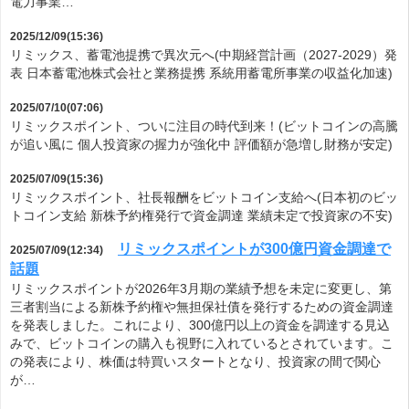
電力事業…
2025/12/09(15:36)
リミックス、蓄電池提携で異次元へ(中期経営計画（2027-2029）発
表 日本蓄電池株式会社と業務提携 系統用蓄電所事業の収益化加速)
2025/07/10(07:06)
リミックスポイント、ついに注目の時代到来！(ビットコインの高騰
が追い風に 個人投資家の握力が強化中 評価額が急増し財務が安定)
2025/07/09(15:36)
リミックスポイント、社長報酬をビットコイン支給へ(日本初のビッ
トコイン支給 新株予約権発行で資金調達 業績未定で投資家の不安)
リミックスポイントが300億円資金調達で
2025/07/09(12:34)
話題
リミックスポイントが2026年3月期の業績予想を未定に変更し、第
三者割当による新株予約権や無担保社債を発行するための資金調達
を発表しました。これにより、300億円以上の資金を調達する見込
みで、ビットコインの購入も視野に入れているとされています。こ
の発表により、株価は特買いスタートとなり、投資家の間で関心
が…