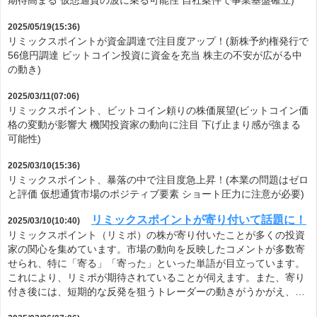
期待高まる 仮想通貨の波に乗る可能性 自社案件で事業基盤確立)
2025/05/19(15:36)
リミックスポイントが資金調達で注目度アップ！(新株予約権発行で
56億円調達 ビットコイン投資に資金を充当 株主の不安が広がる中
の動き)
2025/03/11(07:06)
リミックスポイント、ビットコイン頼りの株価展望(ビットコイン価
格の変動が影響大 機関投資家の動向に注目 下げ止まり感が強まる
可能性)
2025/03/10(15:36)
リミックスポイント、暴落の中で注目度急上昇！(本業の問題はゼロ
と評価 仮想通貨市場のポジティブ要素 ショート圧力に注意が必要)
リミックスポイントが寄り付いて話題に！
2025/03/10(10:40)
リミックスポイント（リミポ）の株が寄り付いたことが多くの投資
家の関心を集めています。市場の動向を反映したコメントが多数寄
せられ、特に「寄る」「寄った」といった単語が目立っています。
これにより、リミポが期待されていることが伺えます。また、寄り
付き後には、短期的な反発を狙うトレーダーの動きがうかがえ、…