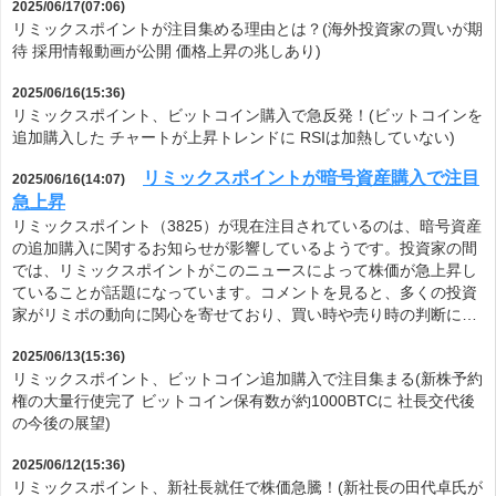
2025/06/17(07:06)
リミックスポイントが注目集める理由とは？(海外投資家の買いが期
待 採用情報動画が公開 価格上昇の兆しあり)
2025/06/16(15:36)
リミックスポイント、ビットコイン購入で急反発！(ビットコインを
追加購入した チャートが上昇トレンドに RSIは加熱していない)
リミックスポイントが暗号資産購入で注目
2025/06/16(14:07)
急上昇
リミックスポイント（3825）が現在注目されているのは、暗号資産
の追加購入に関するお知らせが影響しているようです。投資家の間
では、リミックスポイントがこのニュースによって株価が急上昇し
ていることが話題になっています。コメントを見ると、多くの投資
家がリミポの動向に関心を寄せており、買い時や売り時の判断に…
2025/06/13(15:36)
リミックスポイント、ビットコイン追加購入で注目集まる(新株予約
権の大量行使完了 ビットコイン保有数が約1000BTCに 社長交代後
の今後の展望)
2025/06/12(15:36)
リミックスポイント、新社長就任で株価急騰！(新社長の田代卓氏が