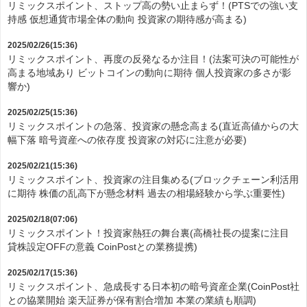
リミックスポイント、ストップ高の勢い止まらず！(PTSでの強い支
持感 仮想通貨市場全体の動向 投資家の期待感が高まる)
2025/02/26(15:36)
リミックスポイント、再度の反発なるか注目！(法案可決の可能性が
高まる地域あり ビットコインの動向に期待 個人投資家の多さが影
響か)
2025/02/25(15:36)
リミックスポイントの急落、投資家の懸念高まる(直近高値からの大
幅下落 暗号資産への依存度 投資家の対応に注意が必要)
2025/02/21(15:36)
リミックスポイント、投資家の注目集める(ブロックチェーン利活用
に期待 株価の乱高下が懸念材料 過去の相場経験から学ぶ重要性)
2025/02/18(07:06)
リミックスポイント！投資家熱狂の舞台裏(高橋社長の提案に注目
貸株設定OFFの意義 CoinPostとの業務提携)
2025/02/17(15:36)
リミックスポイント、急成長する日本初の暗号資産企業(CoinPost社
との協業開始 楽天証券が保有割合増加 本業の業績も順調)