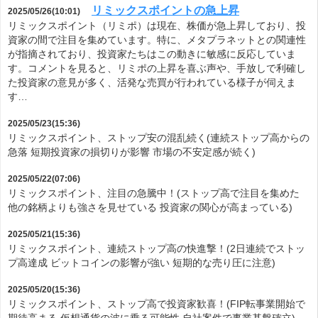
リミックスポイントの急上昇
2025/05/26(10:01)
リミックスポイント（リミポ）は現在、株価が急上昇しており、投
資家の間で注目を集めています。特に、メタプラネットとの関連性
が指摘されており、投資家たちはこの動きに敏感に反応していま
す。コメントを見ると、リミポの上昇を喜ぶ声や、手放しで利確し
た投資家の意見が多く、活発な売買が行われている様子が伺えま
す…
2025/05/23(15:36)
リミックスポイント、ストップ安の混乱続く(連続ストップ高からの
急落 短期投資家の損切りが影響 市場の不安定感が続く)
2025/05/22(07:06)
リミックスポイント、注目の急騰中！(ストップ高で注目を集めた
他の銘柄よりも強さを見せている 投資家の関心が高まっている)
2025/05/21(15:36)
リミックスポイント、連続ストップ高の快進撃！(2日連続でストッ
プ高達成 ビットコインの影響が強い 短期的な売り圧に注意)
2025/05/20(15:36)
リミックスポイント、ストップ高で投資家歓喜！(FIP転事業開始で