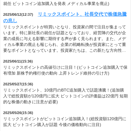
就任 ビットコイン追加購入を発表 メディカル事業を廃止)
リミックスポイント、社長交代で株価急騰
2025/06/12(12:37)
の兆し
リミックスポイントが特買いとなり、投資家の間で注目が集まって
います。特に新社長の就任が話題となっており、経営陣の交代が企
業の成長に与える影響に期待する声が多く見られます。また、メデ
ィカル事業の廃止も報じられ、企業の戦略転換が投資家にとって重
要なポイントとなっています。投資家たちは、この新たな方向性…
2025/06/11(15:36)
リミックスポイントの高値引けに注目！(ビットコイン追加購入で保
有増加 新株予約権行使の動向 上昇トレンド維持の引け方)
2025/05/27(15:36)
リミックスポイント、10億円のBTC追加購入で話題沸騰！(追加購
入で総投資額が120億円に拡大 ビットコインの評価益は22億円 短期
的な株価の動きに注意が必要)
2025/05/26(15:36)
リミックスポイントがビットコイン追加購入！(総投資額120億円に
拡大 ビットコイン購入が話題 今後の価格動向に注目)