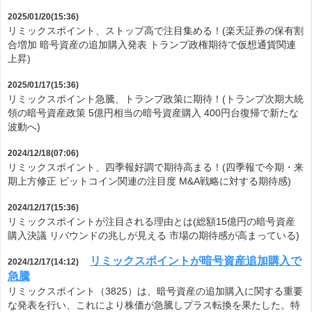
2025/01/20(15:36)
リミックスポイント、ストップ高で注目集める！(楽天証券の保有割
合増加 暗号資産の追加購入発表 トランプ政権期待で仮想通貨関連
上昇)
2025/01/17(15:36)
リミックスポイント急騰、トランプ政策に期待！(トランプ次期大統
領の暗号資産政策 5億円相当の暗号資産購入 400円台復帰で新たな
波動へ)
2024/12/18(07:06)
リミックスポイント、四季報好調で期待高まる！(四季報で今期・来
期上方修正 ビットコイン関連の注目度 M&A戦略に対する期待感)
2024/12/17(15:36)
リミックスポイントが注目される理由とは(総額15億円の暗号資産
購入決議 リバウンドの兆しが見える 市場の期待感が高まっている)
リミックスポイントが暗号資産追加購入で
2024/12/17(14:12)
急騰
リミックスポイント（3825）は、暗号資産の追加購入に関する重要
な発表を行い、これにより株価が急騰しプラス転換を果たした。特