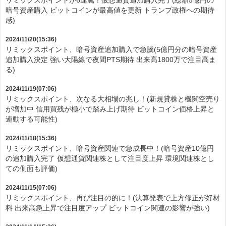
リミックスポイントが6連騰！仮想通貨追加購入完了(総額5億円の
暗号資産購入 ビットコインが最高値を更新 トランプ政権への期待
感)
2024/11/20(15:36)
リミックスポイント、暗号資産追加購入で急騰(5億円分の暗号資産
追加購入決定 強い大陽線で夜間PTS期待 出来高1800万で注目高ま
る)
2024/11/19(07:06)
リミックスポイント、次なる大相場の兆し！(新規貸株と機関空売り
が増加中 信用買残が極小で踏み上げ期待 ビットコイン価格上昇と
連動する可能性)
2024/11/18(15:36)
リミックスポイント、暗号資産関連で急成長中！(暗号資産10億円
の追加購入完了 仮想通貨関連株として注目度上昇 環境関連株とし
ての側面も評価)
2024/11/15(07:06)
リミックスポイント、再び注目の的に！(決算発表で上方修正が好材
料 出来高急上昇で注目度アップ ビットコイン関連の影響が強い)