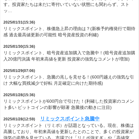
す。投資家たちは未だに寄付いていない状態にも関わらず、スト
ッ…
2025/01/31(15:36)
リミックスポイント、株価急上昇の理由は？(新株予約権発行で期待
感 過去最高値更新の可能性 暗号資産投資の利確)
2025/01/30(15:36)
リミックスポイント、暗号資産追加購入で急騰中！(暗号資産追加購
入20億円決議 年初来高値を更新 投資家の強気なコメントが増加)
2025/01/29(07:06)
リミックスポイント、急騰の兆しを見せる！(600円越えの強気な引
け 大幅な買残減少で好転 月足確定に向けた期待感)
2025/01/28(15:36)
リミックスポイントが600円台で引けた！(利確した投資家のコメン
ト多い ビットコインの影響が顕著 急騰後の動きに注目)
リミックスポイント急騰中
2025/01/28(12:59)
リミックスポイント（リミポ）が話題となっている。現在、株価は
高騰しており、年初来高値を更新したとのことで、多くの投資家が
強気の姿勢を見せている。市場では「リミポ強すぎ」や「高値突