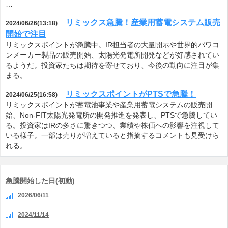
…
リミックス急騰！産業用蓄電システム販売
2024/06/26(13:18)
開始で注目
リミックスポイントが急騰中。IR担当者の大量開示や世界的パワコ
ンメーカー製品の販売開始、太陽光発電所開発などが好感されてい
るようだ。投資家たちは期待を寄せており、今後の動向に注目が集
まる。
リミックスポイントがPTSで急騰！
2024/06/25(16:58)
リミックスポイントが蓄電池事業や産業用蓄電システムの販売開
始、Non-FIT太陽光発電所の開発推進を発表し、PTSで急騰してい
る。投資家はIRの多さに驚きつつ、業績や株価への影響を注視して
いる様子。一部は売りが増えていると指摘するコメントも見受けら
れる。
急騰開始した日(初動)
2026/06/11
2024/11/14