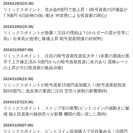
2024/12/03(15:36)
リミックスポイント、含み益8億円で急上昇！(暗号資産の評価益が
7.9億円 4日続伸の強い動き IR攻勢による投資家の関心)
2024/12/02(15:36)
リミックスポイントが急騰！注目の理由は？(ホルダーの質が非常に
高い 出来高が急増し株価上昇 暗号資産関連の好材料)
2024/11/29(07:06)
リミックスポイント、注目の暗号資産投資拡大中！(本業の業績が黒
字で上方修正済み 5億円からの暗号資産投資に余力あり 貸株レート
の上昇が大口投資家の集結示唆)
2024/11/28(15:36)
リミックスポイントが暗号資産15億円追加購入！(暗号資産総投資
額50億円に 急反発の要因に注目 空売り規制の影響期待)
2024/11/27(15:36)
リミックスポイント、ストップ安の衝撃(ビットコインの値動きに敏
感 個人投資家の狼狽売りが影響 機関の買い戻しに期待)
2024/11/26(07:06)
リミックスポイント、ビットコイン追加購入で注目集める！(5億円