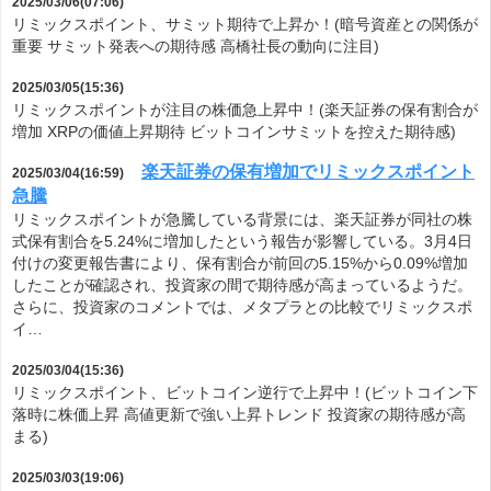
2025/03/06(07:06)
リミックスポイント、サミット期待で上昇か！(暗号資産との関係が
重要 サミット発表への期待感 高橋社長の動向に注目)
2025/03/05(15:36)
リミックスポイントが注目の株価急上昇中！(楽天証券の保有割合が
増加 XRPの価値上昇期待 ビットコインサミットを控えた期待感)
楽天証券の保有増加でリミックスポイント
2025/03/04(16:59)
急騰
リミックスポイントが急騰している背景には、楽天証券が同社の株
式保有割合を5.24%に増加したという報告が影響している。3月4日
付けの変更報告書により、保有割合が前回の5.15%から0.09%増加
したことが確認され、投資家の間で期待感が高まっているようだ。
さらに、投資家のコメントでは、メタプラとの比較でリミックスポ
イ…
2025/03/04(15:36)
リミックスポイント、ビットコイン逆行で上昇中！(ビットコイン下
落時に株価上昇 高値更新で強い上昇トレンド 投資家の期待感が高
まる)
2025/03/03(19:06)