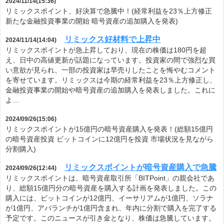
2024/11/14(15:36)
リミックスポイント、好決算で急騰中！(経常利益を23％上方修正
新たな金融投資事業の開始 暗号資産の追加購入を発表)
リミックス好材料で上昇中
2024/11/14(14:04)
リミックスポイントが急上昇しており、現在の株価は180円を超
え、日中の高値更新が話題になっています。投資家の間で強烈な買
い意欲が見られ、一部の投資家は早売りしたことを悔やむコメント
を寄せています。リミックスは今期の経常利益を23％上方修正し、
金融投資事業の開始や暗号資産の追加購入を発表しました。これに
よ…
2024/09/26(15:06)
リミックスポイントが15億円の暗号資産購入を発表！(総額15億円
の暗号資産投資 ビットコインに12億円を投資 市場状況を見ながら
分割購入)
リミックスポイントが暗号資産購入で急騰
2024/09/26(12:44)
リミックスポイントは、暗号資産取引所「BITPoint」の親会社であ
り、総額15億円分の暗号資産を購入する計画を発表しました。この
購入には、ビットコインが12億円、イーサリアムが1億円、ソラナ
が1億円、アバランチが1億円含まれ、年内に分割で購入を完了する
予定です。このニュースが引き金となり、株価は急騰しています。