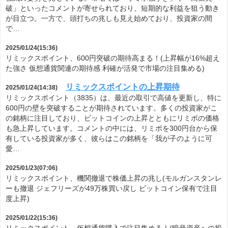
破」といったコメントが寄せられており、短期的な利益を狙う動き
が目立つ。一方で、頭打ちの兆しも見え始めており、投資家の間
で…
2025/01/24(15:36)
リミックスポイント、600円突破の期待高まる！(上昇幅が16%超え
た強さ 仮想通貨関連の期待感 利確が活発で市場の注目集める)
リミックスポイントの上昇期待
2025/01/24(14:38)
リミックスポイント（3835）は、最近の取引で高値を更新し、特に
600円の壁を突破することが期待されています。多くの投資家がこ
の銘柄に注目しており、ビットコインの上昇とともにリミポの価格
も急上昇しています。コメントの中には、リミポを300円台から保
有している投資家が多く、彼らはこの銘柄を「我が子のように可
愛…
2025/01/23(07:06)
リミックスポイント、機関撤退で株価上昇の兆し(モルガンスタンレ
ーも撤退 ジェフリーズが49万株買い戻し ビットコイン保有で注目
度上昇)
2025/01/22(15:36)