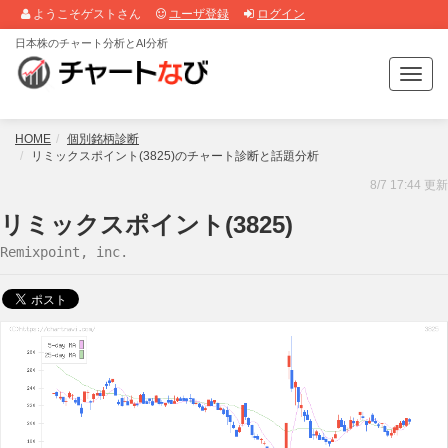
ようこそゲストさん
ユーザ登録
ログイン
日本株のチャート分析とAI分析
T
o
g
g
HOME
個別銘柄診断
l
リミックスポイント(3825)のチャート診断と話題分析
e
8/7 17:44 更新
n
a
リミックスポイント(3825)
v
Remixpoint, inc.
i
g
a
t
i
o
n