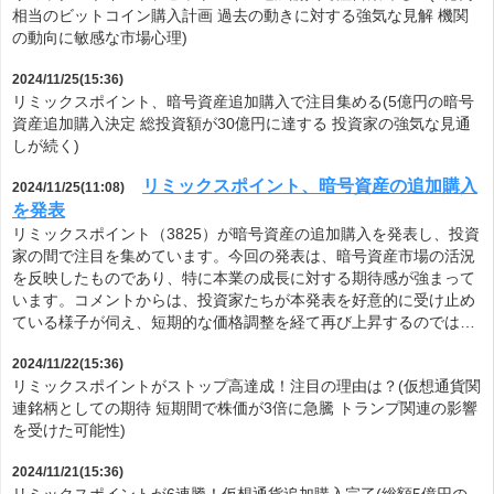
相当のビットコイン購入計画 過去の動きに対する強気な見解 機関
の動向に敏感な市場心理)
2024/11/25(15:36)
リミックスポイント、暗号資産追加購入で注目集める(5億円の暗号
資産追加購入決定 総投資額が30億円に達する 投資家の強気な見通
しが続く)
リミックスポイント、暗号資産の追加購入
2024/11/25(11:08)
を発表
リミックスポイント（3825）が暗号資産の追加購入を発表し、投資
家の間で注目を集めています。今回の発表は、暗号資産市場の活況
を反映したものであり、特に本業の成長に対する期待感が強まって
います。コメントからは、投資家たちが本発表を好意的に受け止め
ている様子が伺え、短期的な価格調整を経て再び上昇するのでは…
2024/11/22(15:36)
リミックスポイントがストップ高達成！注目の理由は？(仮想通貨関
連銘柄としての期待 短期間で株価が3倍に急騰 トランプ関連の影響
を受けた可能性)
2024/11/21(15:36)