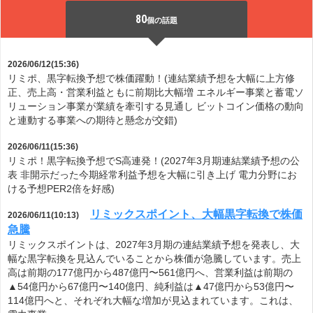
80
個の話題
2026/06/12(15:36)
リミポ、黒字転換予想で株価躍動！(連結業績予想を大幅に上方修
正、売上高・営業利益ともに前期比大幅増 エネルギー事業と蓄電ソ
リューション事業が業績を牽引する見通し ビットコイン価格の動向
と連動する事業への期待と懸念が交錯)
2026/06/11(15:36)
リミポ！黒字転換予想でS高連発！(2027年3月期連結業績予想の公
表 非開示だった今期経常利益予想を大幅に引き上げ 電力分野にお
ける予想PER2倍を好感)
リミックスポイント、大幅黒字転換で株価
2026/06/11(10:13)
急騰
リミックスポイントは、2027年3月期の連結業績予想を発表し、大
幅な黒字転換を見込んでいることから株価が急騰しています。売上
高は前期の177億円から487億円〜561億円へ、営業利益は前期の
▲54億円から67億円〜140億円、純利益は▲47億円から53億円〜
114億円へと、それぞれ大幅な増加が見込まれています。これは、