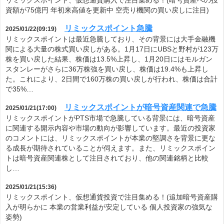
リミックスポイント、仮想通貨購入で注目集める！(暗号資産への投
資額が75億円 年初来高値を更新中 空売り機関の買い戻しに注目)
リミックスポイント急騰
2025/01/22(09:19)
リミックスポイントは最近急騰しており、その背景には大手金融機
関による大量の株式買い戻しがある。1月17日にUBSと野村が123万
株を買い戻した結果、株価は13.5%上昇し、1月20日にはモルガン
スタンレーがさらに36万株強を買い戻し、株価は19.4%も上昇し
た。これにより、2日間で160万株の買い戻しが行われ、株価は合計
で35%…
リミックスポイントが暗号資産関連で急騰
2025/01/21(17:00)
リミックスポイントがPTS市場で急騰している背景には、暗号資産
に関連する開示内容や市場の動向が影響しています。最近の投資家
のコメントには、リミックスポイントが本業の堅調さを背景に更な
る成長が期待されていることが伺えます。また、リミックスポイン
トは暗号資産関連株として注目されており、他の関連銘柄と比較
し…
2025/01/21(15:36)
リミックスポイント、仮想通貨投資で注目集める！(追加暗号資産購
入が明らかに 本業の営業利益が安定している 個人投資家の強気な
姿勢)