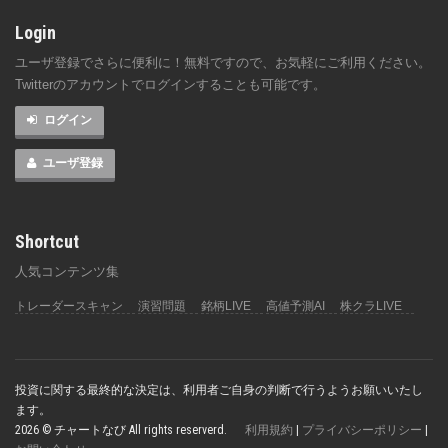
Login
ユーザ登録でさらに便利に！無料ですので、お気軽にご利用ください。
Twitterのアカウントでログインすることも可能です。
ログイン
ユーザ登録
Shortcut
人気コンテンツ集
トレーダースキャン
演習問題
銘柄LIVE
高値予測AI
株クラLIVE
投資に関する最終的な決定は、利用者ご自身の判断で行うようお願いいたし
ます。
2026 © チャートなび All rights reserverd.
利用規約
|
プライバシーポリシー
|