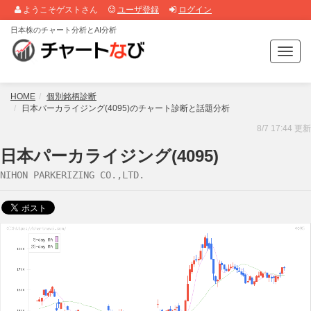
ようこそゲストさん
ユーザ登録
ログイン
日本株のチャート分析とAI分析
T
o
g
g
HOME
個別銘柄診断
l
日本パーカライジング(4095)のチャート診断と話題分析
e
8/7 17:44 更新
n
a
日本パーカライジング(4095)
v
NIHON PARKERIZING CO.,LTD.
i
g
a
t
i
o
n