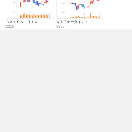
ＣＡＩＣＡ ＤＩＧ…
ＮＴＴデータイント…
2315
3850