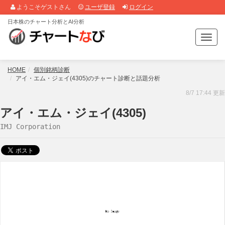
ようこそゲストさん
ユーザ登録
ログイン
日本株のチャート分析とAI分析
T
o
g
g
HOME
個別銘柄診断
l
アイ・エム・ジェイ(4305)のチャート診断と話題分析
e
8/7 17:44 更新
n
a
アイ・エム・ジェイ(4305)
v
IMJ Corporation
i
g
a
t
i
o
n