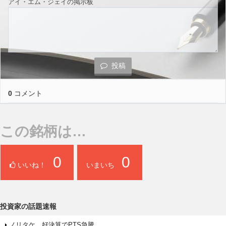
アイ・エム・ジェイの掲示板
投稿
0
コメント
この銘柄は…
0
0
いいね！
いまいち
投資家の話題速報
ノリタケ、好決算でPTS急騰