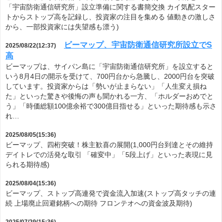
「宇宙防衛通信研究所」設立準備に関する書簡交換 カイ気配スター
トからストップ高を記録し、投資家の注目を集める 値動きの激しさ
から、一部投資家には失望感も漂う)
ビーマップ、宇宙防衛通信研究所設立でS
2025/08/22(12:37)
高
ビーマップは、サイパン島に「宇宙防衛通信研究所」を設立すると
いう8月4日の開示を受けて、700円台から急騰し、2000円台を突破
しています。投資家からは「勢いが止まらない」「人生変え損ね
た」といった驚きや後悔の声も聞かれる一方、「ホルダーおめでと
う」「時価総額100億余裕で300億目指せる」といった期待感も示さ
れ…
2025/08/05(15:36)
ビーマップ、四桁突破！株主歓喜の展開(1,000円台到達とその維持
デイトレでの活発な取引 「確変中」「5段上げ」といった表現に見
られる期待感)
2025/08/04(15:36)
ビーマップ、ストップ高連発で資金流入加速(ストップ高タッチの連
続 上場廃止回避銘柄への期待 フロンテオへの資金波及期待)