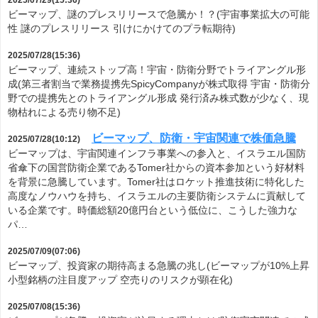
2025/07/29(15:36)
ビーマップ、謎のプレスリリースで急騰か！？(宇宙事業拡大の可能
性 謎のプレスリリース 引けにかけてのプラ転期待)
2025/07/28(15:36)
ビーマップ、連続ストップ高！宇宙・防衛分野でトライアングル形
成(第三者割当で業務提携先SpicyCompanyが株式取得 宇宙・防衛分
野での提携先とのトライアングル形成 発行済み株式数が少なく、現
物枯れによる売り物不足)
ビーマップ、防衛・宇宙関連で株価急騰
2025/07/28(10:12)
ビーマップは、宇宙関連インフラ事業への参入と、イスラエル国防
省傘下の国営防衛企業であるTomer社からの資本参加という好材料
を背景に急騰しています。Tomer社はロケット推進技術に特化した
高度なノウハウを持ち、イスラエルの主要防衛システムに貢献して
いる企業です。時価総額20億円台という低位に、こうした強力な
パ…
2025/07/09(07:06)
ビーマップ、投資家の期待高まる急騰の兆し(ビーマップが10%上昇
小型銘柄の注目度アップ 空売りのリスクが顕在化)
2025/07/08(15:36)