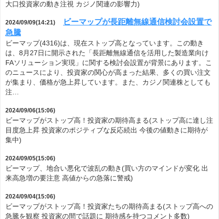
大口投資家の動き注視 カジノ関連の影響力)
ビーマップが長距離無線通信検討会設置で
2024/09/09(14:21)
急騰
ビーマップ(4316)は、現在ストップ高となっています。この動き
は、8月27日に開示された「長距離無線通信を活用した製造業向け
FAソリューション実現」に関する検討会設置が背景にあります。こ
のニュースにより、投資家の関心が高まった結果、多くの買い注文
が集まり、価格が急上昇しています。また、カジノ関連株としても
注…
2024/09/06(15:06)
ビーマップがストップ高！投資家の期待高まる(ストップ高に達し注
目度急上昇 投資家のポジティブな反応続出 今後の値動きに期待が
集中)
2024/09/05(15:06)
ビーマップ、地合い悪化で波乱の動き(買い方のマインドが変化 出
来高急増の要注意 高値からの急落に警戒)
2024/09/04(15:06)
ビーマップがストップ高！投資家たちの期待高まる(ストップ高への
急騰を観察 投資家の間で話題に 期待感を持つコメント多数)