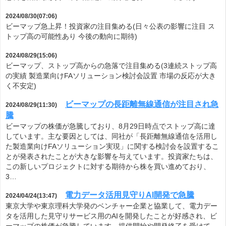
2024/08/30(07:06)
ビーマップ急上昇！投資家の注目集める(日々公表の影響に注目 ス
トップ高の可能性あり 今後の動向に期待)
2024/08/29(15:06)
ビーマップ、ストップ高からの急落で注目集める(3連続ストップ高
の実績 製造業向けFAソリューション検討会設置 市場の反応が大き
く不安定)
ビーマップの長距離無線通信が注目され急
2024/08/29(11:30)
騰
ビーマップの株価が急騰しており、8月29日時点でストップ高に達
しています。主な要因としては、同社が「長距離無線通信を活用し
た製造業向けFAソリューション実現」に関する検討会を設置するこ
とが発表されたことが大きな影響を与えています。投資家たちは、
この新しいプロジェクトに対する期待から株を買い進めており、
3…
電力データ活用見守りAI開発で急騰
2024/04/24(13:47)
東京大学や東京理科大学発のベンチャー企業と協業して、電力デー
タを活用した見守りサービス用のAIを開発したことが好感され、ビ