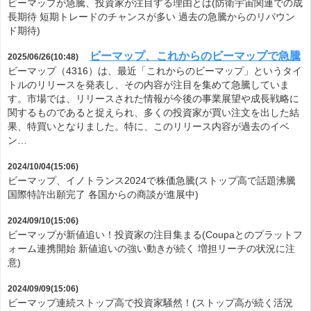
ビーマップが急騰、投資家が注目する理由とは(防衛宇宙関連での成
長期待 短期トレードのチャンスが多い 過去の急騰からのリバウン
ド期待)
ビーマップ、これからのビーマップで急騰
2025/06/26(10:48)
ビーマップ（4316）は、最近「これからのビーマップ」というタイ
トルのリリースを発表し、その内容が注目を集めて急騰していま
す。市場では、リリースされた情報が今後の事業展望や成長戦略に
関するものであると捉えられ、多くの投資家が買い注文を出した結
果、特買いとなりました。特に、このリリース内容が過去のイベ
ン…
2024/10/04(15:06)
ビーマップ、イノトランス2024で株価急騰(ストップ高で話題沸騰
国際特許出願完了 各国からの商談が進展中)
2024/09/10(15:06)
ビーマップが新値追い！投資家の注目集まる(Coupaとのプラットフ
ォーム連携開始 新値追いの強い動きが続く 増担リーチの状況に注
意)
2024/09/09(15:06)
ビーマップ連続ストップ高で投資家騒然！(ストップ高が続く活況