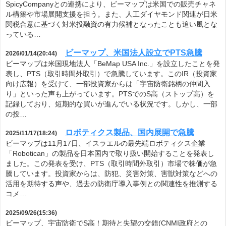
SpicyCompanyとの連携により、ビーマップは米国での販売チャネ
ル構築や市場展開支援を担う。また、人工ダイヤモンド関連が日米
関税合意に基づく対米投融資の有力候補となったことも追い風とな
っている…
ビーマップ、米国法人設立でPTS急騰
2026/01/14(20:44)
ビーマップは米国現地法人「BeMap USA Inc.」を設立したことを発
表し、PTS（取引時間外取引）で急騰しています。このIR（投資家
向け広報）を受けて、一部投資家からは「宇宙防衛銘柄の仲間入
り」といった声も上がっています。PTSでのS高（ストップ高）を
記録しており、短期的な買いが進んでいる状況です。しかし、一部
の投…
ロボティクス製品、国内展開で急騰
2025/11/17(18:24)
ビーマップは11月17日、イスラエルの最先端ロボティクス企業
「Robotican」の製品を日本国内で取り扱い開始することを発表し
ました。この発表を受け、PTS（取引時間外取引）市場で株価が急
騰しています。投資家からは、防犯、災害対策、害獣対策などへの
活用を期待する声や、過去の防衛庁導入事例との関連性を推測する
コメ…
2025/09/26(15:36)
ビーマップ、宇宙防衛でS高！期待と失望の交錯(CNMI政府との