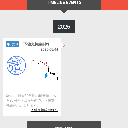
TIMELINE EVENTS
2026
下値支持線割れ
売り
2026/08/04
8/4に、過去20日間の最安値であ
る85円を下回ったので、下値支
持線割れとなります。
下値支持線割れへ