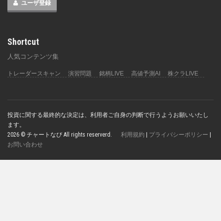
ユーザ登録
Shortcut
人気コンテンツ集
トレーダースキャン
演習問題
銘柄LIVE
高値予測AI
株クラLIVE
投資に関する最終的な決定は、利用者ご自身の判断で行うようお願いいたし
ます。
2026 © チャートなび All rights reserverd.
利用規約
|
プライバシーポリシー
|
お問い合わせ