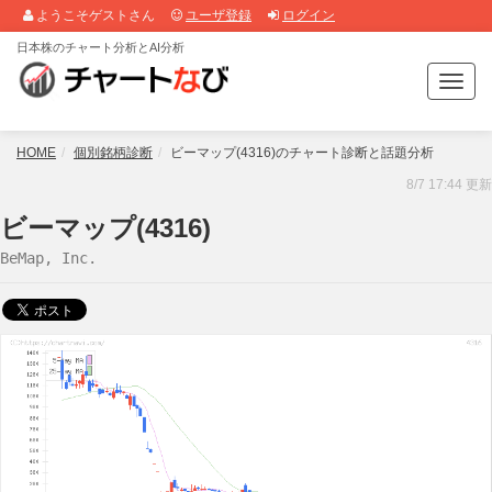
ようこそゲストさん
ユーザ登録
ログイン
日本株のチャート分析とAI分析
T
o
g
g
HOME
個別銘柄診断
ビーマップ(4316)のチャート診断と話題分析
l
8/7 17:44 更新
e
n
ビーマップ(4316)
a
BeMap, Inc.
v
i
g
a
t
i
o
n