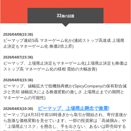
32
個の話題
2026/04/08(15:36)
ビーマップ連続S高 マネーゲーム化か(連続ストップ高達成 上場廃
止決定もマネーゲーム化 株価2倍上昇)
2026/04/07(15:36)
ビーマップ、上場廃止決定もマネーゲーム化(上場廃止決定も株価は
ストップ高 マネーゲーム化の様相 需給の大幅改善)
2026/04/03(15:36)
ビーマップ、値幅拡大で投機熱再燃か(SpicyCompanyの保有割合減
少と売却 値幅拡大による株価変動の激しさ 上場廃止までの期間と
マネーゲームの可能性)
ビーマップ、上場廃止懸念で激震!
2026/04/03(10:30)
ビーマップは4月3日午前10時過ぎから取引が開始され、寄付直後か
ら急激な価格変動を見せています。一部の投資家は「高値掴み」や
「上場廃止リスク」を懸念し、手を出さない、あるいは即売却する