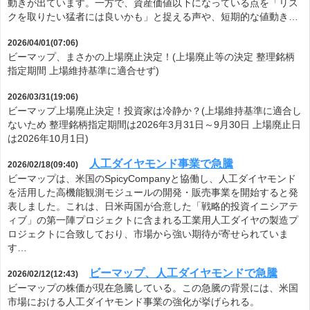
動きが出ています。一方で、資産価値以下になっている点を「リス
クを取りたい猛者には良いかも」と捉える声や、短期的な値動き…
2026/04/01(07:06)
ビーマップ、まさかの上場廃止決定！(上場廃止等の決定 整理銘柄
指定期間 上場維持基準に適合せず)
2026/03/31(19:06)
ビーマップ上場廃止決定！投資家は冷静か？(上場維持基準に適合し
ないため 整理銘柄指定期間は2026年3月31日～9月30日 上場廃止日
は2026年10月1日)
人工ダイヤモンド事業で急騰
2026/02/18(09:40)
ビーマップは、米国のSpicyCompanyと協働し、人工ダイヤモンド
を活用した高機能観測モジュールの開発・販売事業を開始すると発
表しました。これは、日米両国が合意した「戦略的投資イニシアテ
ィブ」の第一陣プロジェクトに含まれる工業用人工ダイヤの製造プ
ロジェクトに合致しており、市場から強い期待が寄せられていま
す…
ビーマップ、人工ダイヤモンドで急騰
2026/02/12(12:43)
ビーマップの株価が現在急騰している。この急騰の背景には、米国
市場における人工ダイヤモンド事業の強化が挙げられる。