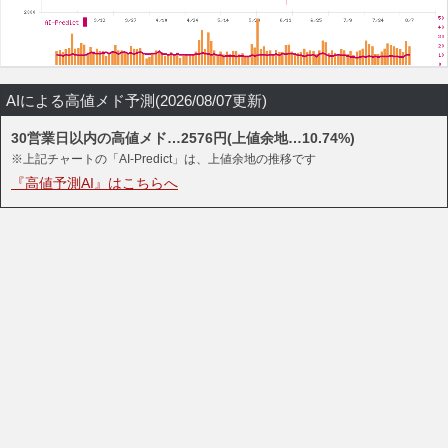
AIによる高値メド予測(2026/08/07更新)
30営業日以内の高値メド…2576円(上値余地…10.74%)
※上記チャートの「AI-Predict」は、上値余地の推移です
『高値予測AI』はこちらへ