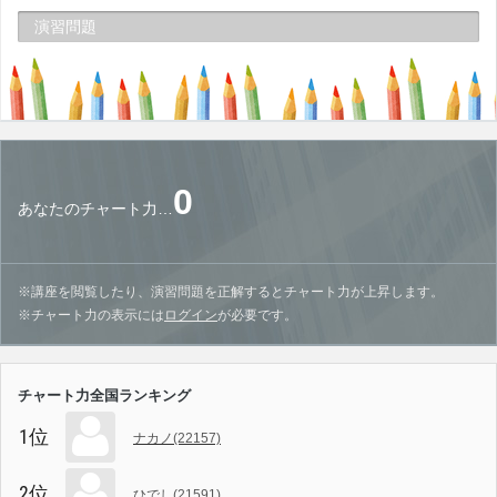
演習問題
0
あなたのチャート力…
※講座を閲覧したり、演習問題を正解するとチャート力が上昇します。
※チャート力の表示には
ログイン
が必要です。
チャート力全国ランキング
1位
ナカノ(22157)
2位
ひでし(21591)