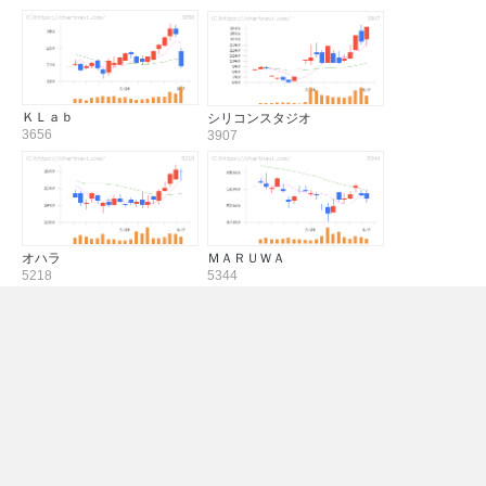
ＫＬａｂ
シリコンスタジオ
3656
3907
オハラ
ＭＡＲＵＷＡ
5218
5344