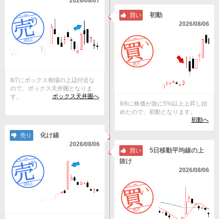
2026/08/07
初動
買い
2026/08/06
8/7にボックス相場の上辺付近な
ので、ボックス天井圏となりま
ボックス天井圏へ
す。
8/6に株価が急に5%以上上昇し始
めたので、初動となります。
初動へ
化け線
売り
2026/08/06
5日移動平均線の上
買い
抜け
2026/08/06