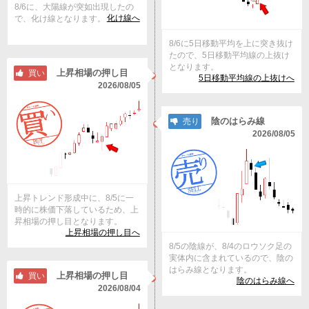
8/6に、大陽線が突如出現したの
化け線へ
で、化け線となります。
8/6に5日移動平均を上に突き抜け
たので、5日移動平均線の上抜け
となります。
上昇相場の押し目
買い
5日移動平均線の上抜けへ
2026/08/05
陰のはらみ線
売り
2026/08/05
上昇トレンド形成中に、8/5に一
時的に株価下落しているため、上
昇相場の押し目となります。
上昇相場の押し目へ
8/5の陰線が、8/4のロウソク足の
実体内に含まれているので、陰の
はらみ線となります。
上昇相場の押し目
買い
陰のはらみ線へ
2026/08/04