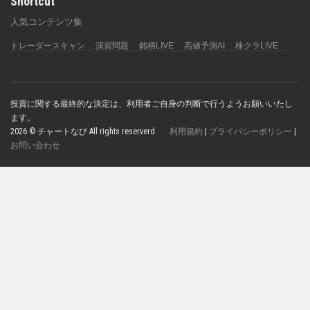
Shortcut
人気コンテンツ集
トレーダースキャン
演習問題
銘柄LIVE
高値予測AI
株クラLIVE
投資に関する最終的な決定は、利用者ご自身の判断で行うようお願いいたし
ます。
2026 © チャートなび All rights reserverd.
利用規約
|
プライバシーポリシー
|
お問い合わせ