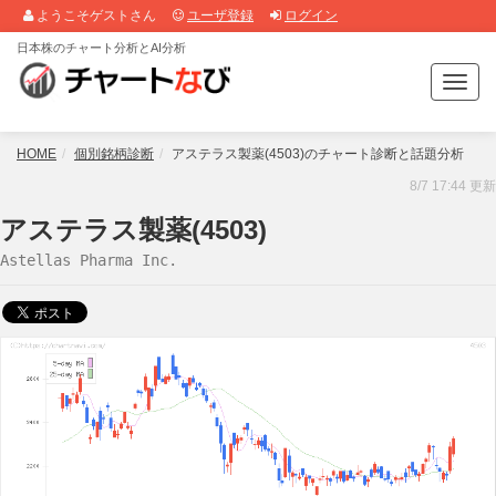
ようこそゲストさん
ユーザ登録
ログイン
日本株のチャート分析とAI分析
T
o
g
g
HOME
個別銘柄診断
アステラス製薬(4503)のチャート診断と話題分析
l
8/7 17:44 更新
e
n
アステラス製薬(4503)
a
Astellas Pharma Inc.
v
i
g
a
t
i
o
n