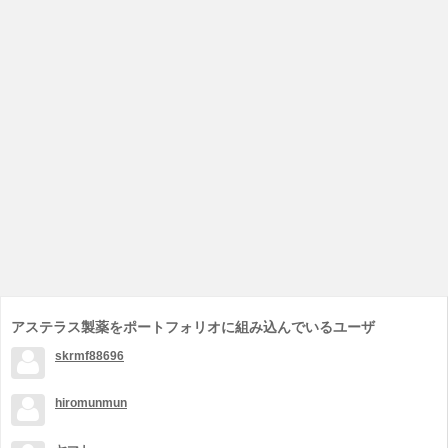
アステラス製薬をポートフォリオに組み込んでいるユーザ
skrmf88696
hiromunmun