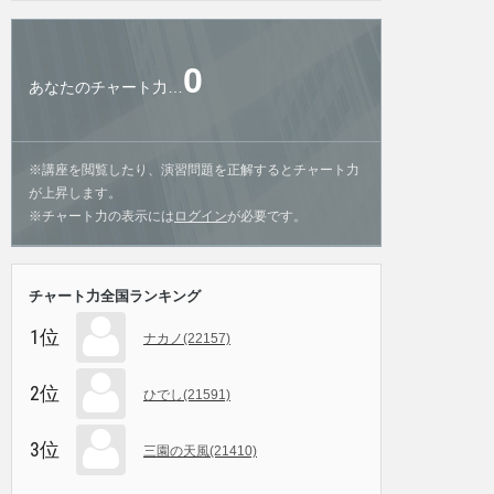
0
あなたのチャート力…
※講座を閲覧したり、演習問題を正解するとチャート力
が上昇します。
※チャート力の表示には
ログイン
が必要です。
チャート力全国ランキング
1位
ナカノ(22157)
2位
ひでし(21591)
3位
三園の天風(21410)