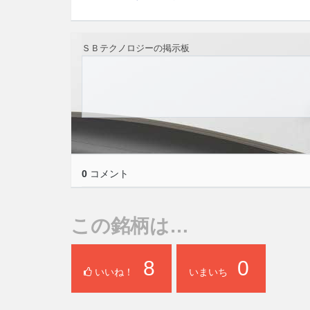
ＳＢテクノロジーの掲示板
0
コメント
この銘柄は…
8
0
いいね！
いまいち