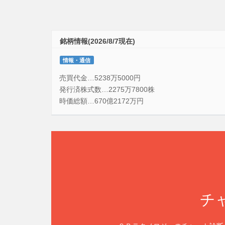
銘柄情報(2026/8/7現在)
情報・通信
売買代金…5238万5000円
発行済株式数…2275万7800株
時価総額…670億2172万円
チ