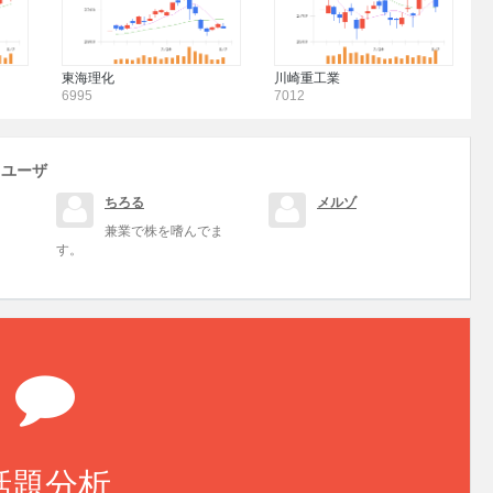
東海理化
川崎重工業
6995
7012
るユーザ
ちろる
メルゾ
兼業で株を嗜んでま
す。
話題分析