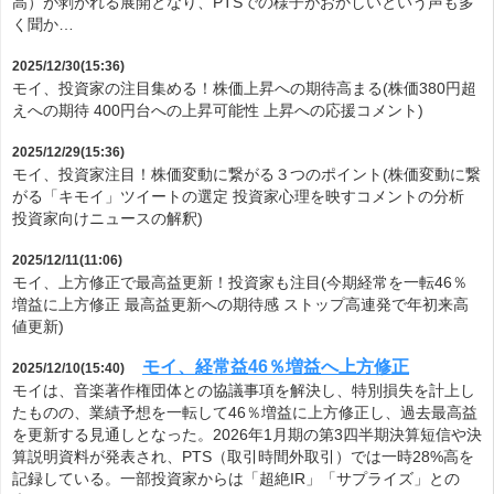
高）が剥がれる展開となり、PTSでの様子がおかしいという声も多
く聞か…
2025/12/30(15:36)
モイ、投資家の注目集める！株価上昇への期待高まる(株価380円超
えへの期待 400円台への上昇可能性 上昇への応援コメント)
2025/12/29(15:36)
モイ、投資家注目！株価変動に繋がる３つのポイント(株価変動に繋
がる「キモイ」ツイートの選定 投資家心理を映すコメントの分析
投資家向けニュースの解釈)
2025/12/11(11:06)
モイ、上方修正で最高益更新！投資家も注目(今期経常を一転46％
増益に上方修正 最高益更新への期待感 ストップ高連発で年初来高
値更新)
モイ、経常益46％増益へ上方修正
2025/12/10(15:40)
モイは、音楽著作権団体との協議事項を解決し、特別損失を計上し
たものの、業績予想を一転して46％増益に上方修正し、過去最高益
を更新する見通しとなった。2026年1月期の第3四半期決算短信や決
算説明資料が発表され、PTS（取引時間外取引）では一時28%高を
記録している。一部投資家からは「超絶IR」「サプライズ」との