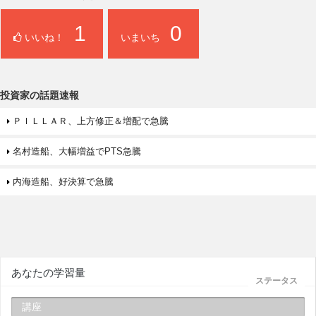
1
0
いいね！
いまいち
投資家の話題速報
ＰＩＬＬＡＲ、上方修正＆増配で急騰
名村造船、大幅増益でPTS急騰
内海造船、好決算で急騰
あなたの学習量
ステータス
講座