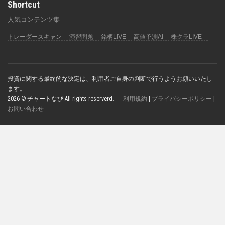
Shortcut
人気コンテンツ集
トレーダースキャン
演習問題
銘柄LIVE
高値予測AI
株クラLIVE
投資に関する最終的な決定は、利用者ご自身の判断で行うようお願いいたし
ます。
2026 © チャートなび All rights reserverd.
利用規約
|
プライバシーポリシー
|
お問い合わせ