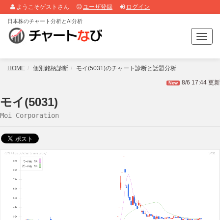
ようこそゲストさん
ユーザ登録
ログイン
日本株のチャート分析とAI分析
T
o
g
g
HOME
個別銘柄診断
モイ(5031)のチャート診断と話題分析
l
8/6 17:44 更新
New
e
n
モイ(5031)
a
Moi Corporation
v
i
g
a
t
i
o
n