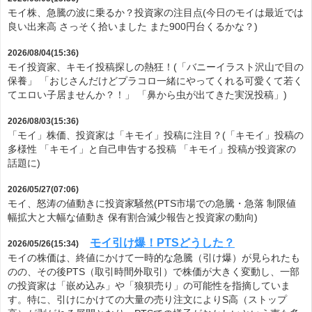
モイ株、急騰の波に乗るか？投資家の注目点(今日のモイは最近では
良い出来高 さっそく拾いました また900円台くるかな？)
2026/08/04(15:36)
モイ投資家、キモイ投稿探しの熱狂！(「バニーイラスト沢山で目の
保養」 「おじさんだけどプラコロ一緒にやってくれる可愛くて若く
てエロい子居ませんか？！」 「鼻から虫が出てきた実況投稿」)
2026/08/03(15:36)
「モイ」株価、投資家は「キモイ」投稿に注目？(「キモイ」投稿の
多様性 「キモイ」と自己申告する投稿 「キモイ」投稿が投資家の
話題に)
2026/05/27(07:06)
モイ、怒涛の値動きに投資家騒然(PTS市場での急騰・急落 制限値
幅拡大と大幅な値動き 保有割合減少報告と投資家の動向)
モイ引け爆！PTSどうした？
2026/05/26(15:34)
モイの株価は、終値にかけて一時的な急騰（引け爆）が見られたも
のの、その後PTS（取引時間外取引）で株価が大きく変動し、一部
の投資家は「嵌め込み」や「狼狽売り」の可能性を指摘していま
す。特に、引けにかけての大量の売り注文によりS高（ストップ