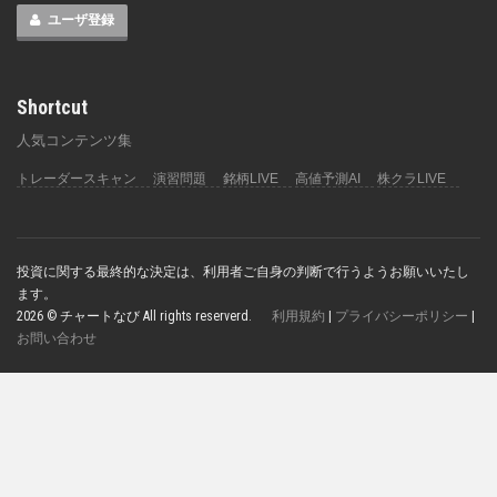
ユーザ登録
Shortcut
人気コンテンツ集
トレーダースキャン
演習問題
銘柄LIVE
高値予測AI
株クラLIVE
投資に関する最終的な決定は、利用者ご自身の判断で行うようお願いいたし
ます。
2026 © チャートなび All rights reserverd.
利用規約
|
プライバシーポリシー
|
お問い合わせ