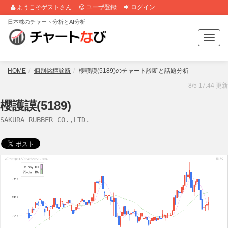
ようこそゲストさん
ユーザ登録
ログイン
日本株のチャート分析とAI分析
T
o
g
g
HOME
個別銘柄診断
櫻護謨(5189)のチャート診断と話題分析
l
8/5 17:44 更新
e
n
櫻護謨(5189)
a
SAKURA RUBBER CO.,LTD.
v
i
g
a
t
i
o
n