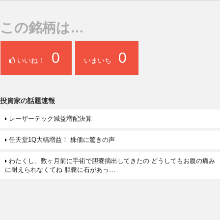
この銘柄は…
0
0
いいね！
いまいち
投資家の話題速報
レーザーテック減益増配決算
任天堂1Q大幅増益！ 株価に驚きの声
わたくし、数ヶ月前に手術で胆嚢摘出してきたの どうしてもお腹の痛み
に耐えられなくてね 胆嚢に石があっ…