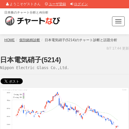
ようこそゲストさん
ユーザ登録
ログイン
日本株のチャート分析とAI分析
T
o
g
g
HOME
個別銘柄診断
日本電気硝子(5214)のチャート診断と話題分析
l
8/7 17:44 更新
e
n
日本電気硝子(5214)
a
Nippon Electric Glass Co.,Ltd.
v
i
g
a
t
i
o
n