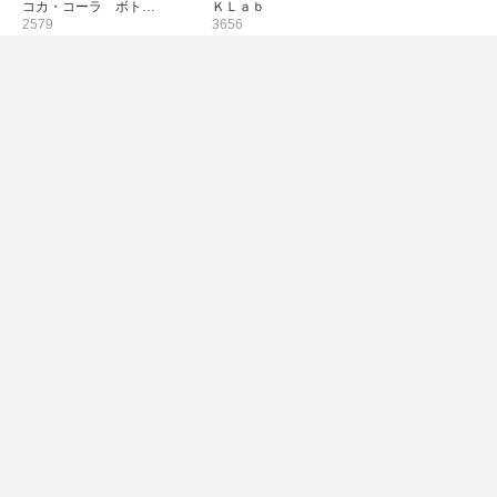
コカ・コーラ ボト…
ＫＬａｂ
2579
3656