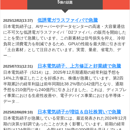
5
個の話題
低誘電ガラスファイバで急騰
2025/12/02(13:37)
日本電気硝子は、AIサーバーやデータセンターの高速・大容量通信
に不可欠な低誘電ガラスファイバ「D2ファイバ」の販売を開始した
ことを受けて急騰しています。この新素材は信号損失を抑え、冷却
負荷と消費電力を削減できるため、GPUの性能を最大限に引き出す
「土台素材」として注目されています。実需、量産、省電力、デ
ー…
日本電気硝子、上方修正と好業績で急騰
2025/07/31(12:31)
日本電気硝子（5214）は、2025年12月期通期の経常利益予想を
14%上方修正したことを好感され、株価が急騰しています。第2四
半期累計の経常利益は前年同期比38.2%増の142億円となり、通期
予想を210億円から240億円に引き上げました。これは、ディスプレ
イ事業における生産性改善や、電子デバイス事業における半導体・
データ…
日本電気硝子が増益＆自社株買いで急騰
2025/02/06(09:10)
日本電気硝子が急騰している背景には、最近発表された2024年12月
期の決算が好調であったことが大きく影響しています。前期の経常
利益は124億円に達し、今期は61.1%増の200億円を見込んでいま