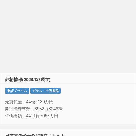
銘柄情報(2026/8/7現在)
東証プライム
ガラス・土石製品
売買代金…44億2189万円
発行済株式数…8952万3246株
時価総額…4411億7055万円
日本電気硝子のお役立ちサイト