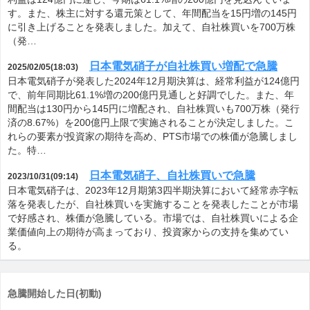
す。また、株主に対する還元策として、年間配当を15円増の145円
に引き上げることを発表しました。加えて、自社株買いを700万株
（発…
日本電気硝子が自社株買い増配で急騰
2025/02/05(18:03)
日本電気硝子が発表した2024年12月期決算は、経常利益が124億円
で、前年同期比61.1%増の200億円見通しと好調でした。また、年
間配当は130円から145円に増配され、自社株買いも700万株（発行
済の8.67%）を200億円上限で実施されることが決定しました。こ
れらの要素が投資家の期待を高め、PTS市場での株価が急騰しまし
た。特…
日本電気硝子、自社株買いで急騰
2023/10/31(09:14)
日本電気硝子は、2023年12月期第3四半期決算において経常赤字転
落を発表したが、自社株買いを実施することを発表したことが市場
で好感され、株価が急騰している。市場では、自社株買いによる企
業価値向上の期待が高まっており、投資家からの支持を集めてい
る。
急騰開始した日(初動)