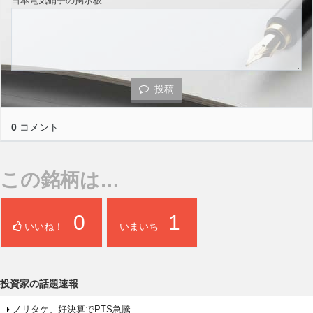
日本電気硝子の掲示板
投稿
0
コメント
この銘柄は…
0
1
いいね！
いまいち
投資家の話題速報
ノリタケ、好決算でPTS急騰