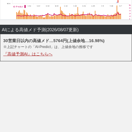
AIによる高値メド予測(2026/08/07更新)
30営業日以内の高値メド…5764円(上値余地…16.98%)
※上記チャートの「AI-Predict」は、上値余地の推移です
『高値予測AI』はこちらへ