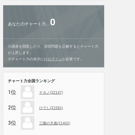
0
あなたのチャート力…
※講座を閲覧したり、演習問題を正解するとチャート力
が上昇します。
※チャート力の表示には
ログイン
が必要です。
チャート力全国ランキング
1位
ナカノ(22147)
2位
ひでし(21591)
3位
三園の天風(21402)