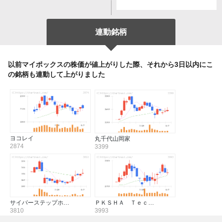
連動銘柄
以前マイポックスの株価が値上がりした際、それから3日以内にこ
の銘柄も連動して上がりました
ヨコレイ
丸千代山岡家
2874
3399
サイバーステップホ…
ＰＫＳＨＡ Ｔｅｃ…
3810
3993