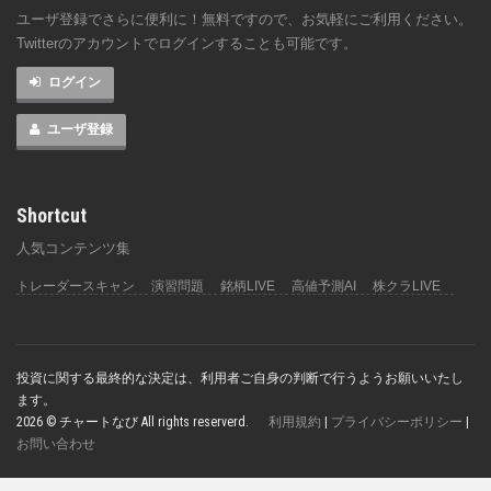
ユーザ登録でさらに便利に！無料ですので、お気軽にご利用ください。
Twitterのアカウントでログインすることも可能です。
ログイン
ユーザ登録
Shortcut
人気コンテンツ集
トレーダースキャン
演習問題
銘柄LIVE
高値予測AI
株クラLIVE
投資に関する最終的な決定は、利用者ご自身の判断で行うようお願いいたし
ます。
2026 © チャートなび All rights reserverd.
利用規約
|
プライバシーポリシー
|
お問い合わせ