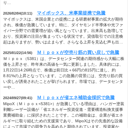
り…
マイポックス、米事業提携で急騰
2026/02/04(10:11)
マイポックスは、米国企業との提携による研磨材事業の拡大が期待
され、株価が急騰しています。特に、ダイヤモンド半導体や光ファ
イバー分野での需要増が追い風となっています。出来高も急増して
おり、投資家の注目が集まっている状況です。貸借取引での注意喚
起はありますが、勢いは止まらず、さらなる上昇を見込む声も出…
Ｍｉｐｏｘが空売り筋の買い戻しで急騰
2025/01/22(14:56)
Ｍｉｐｏｘ（5381）は、データセンター関連の期待感から大幅に株
価を上昇させ、昨年来の高値を一気に更新しました。具体的には、
1月22日14:26時点で、株価は前日比＋66円の815円に達し、約
8.81%の上昇となっています。この急騰の背景には、空売り筋の買
い戻しが誘発されたことが挙げられます。市場では、データセンタ
ーや…
Ｍｉｐｏｘが省エネ補助金採択で急騰
2024/09/27(09:41)
MipoX（Ｍｉｐｏｘ<5381>）が急騰している理由は、ハンガー塗装
剥離レーザー設備が「省エネルギー投資促進・需要構造転換支援事
業費補助金」に採択されたことです。この補助金は、企業が省エネ
ルギーに取り組むための支援策であり、MipoXはその先進的な設備
によって市場での競争力を高めると期待されています。投資家か