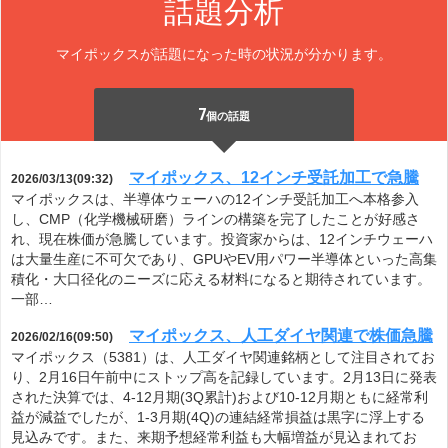
話題分析
マイポックスが話題になった時の状況が分かります。
7
個の話題
マイポックス、12インチ受託加工で急騰
2026/03/13(09:32)
マイポックスは、半導体ウェーハの12インチ受託加工へ本格参入
し、CMP（化学機械研磨）ラインの構築を完了したことが好感さ
れ、現在株価が急騰しています。投資家からは、12インチウェーハ
は大量生産に不可欠であり、GPUやEV用パワー半導体といった高集
積化・大口径化のニーズに応える材料になると期待されています。
一部…
マイポックス、人工ダイヤ関連で株価急騰
2026/02/16(09:50)
マイポックス（5381）は、人工ダイヤ関連銘柄として注目されてお
り、2月16日午前中にストップ高を記録しています。2月13日に発表
された決算では、4-12月期(3Q累計)および10-12月期ともに経常利
益が減益でしたが、1-3月期(4Q)の連結経常損益は黒字に浮上する
見込みです。また、来期予想経常利益も大幅増益が見込まれてお