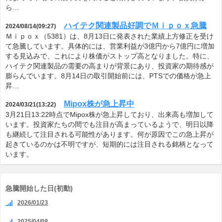
ら…
ハイテク関連製品好調でＭｉｐｏｘ急騰
2024/08/14(09:27)
Ｍｉｐｏｘ（5381）は、8月13日に発表された業績上方修正を受け
て急騰しています。具体的には、営業利益が3億円から7億円に増加
する見込みで、これにより株価がストップ高となりました。特に、
ハイテク関連製品の需要の高まりが背景にあり、投資家の期待感が
膨らんでいます。8月14日の取引開始前には、PTSでの価格が急上
昇…
Mipox株が急上昇中
2024/03/21(13:22)
3月21日13:22時点でMipox株が急上昇しており、出来高も増加して
います。投資家たちの間でも注目が高まっているようで、明日以降
も継続して注目される可能性があります。何が原因でこの急上昇が
起きているのかは不明ですが、短期的には注目される銘柄となって
います。
急騰開始した日(初動)
2026/01/23
2025/04/08