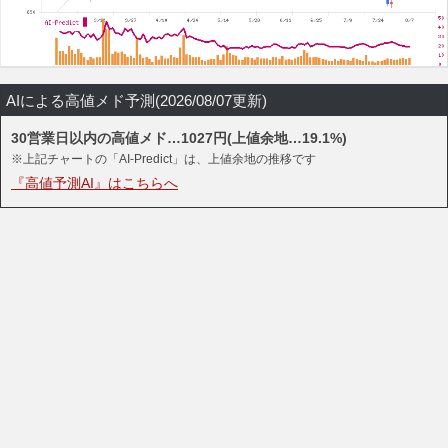
AIによる高値メド予測(2026/08/07更新)
30営業日以内の高値メド…1027円(上値余地…19.1%)
※上記チャートの「AI-Predict」は、上値余地の推移です
『高値予測AI』はこちらへ