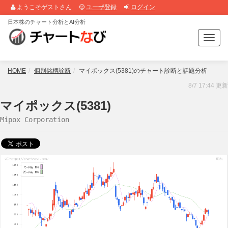
ようこそゲストさん
ユーザ登録
ログイン
日本株のチャート分析とAI分析
T
o
g
g
HOME
個別銘柄診断
マイポックス(5381)のチャート診断と話題分析
l
8/7 17:44 更新
e
n
マイポックス(5381)
a
Mipox Corporation
v
i
g
a
t
i
o
n