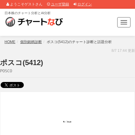
ようこそゲストさん
ユーザ登録
ログイン
日本株のチャート分析とAI分析
T
o
g
g
HOME
個別銘柄診断
ポスコ(5412)のチャート診断と話題分析
l
8/7 17:44 更新
e
n
ポスコ(5412)
a
POSCO
v
i
g
a
t
i
o
n