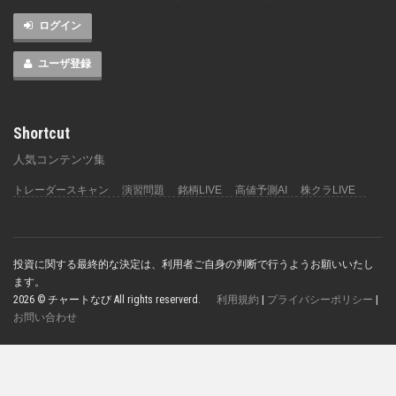
ログイン
ユーザ登録
Shortcut
人気コンテンツ集
トレーダースキャン
演習問題
銘柄LIVE
高値予測AI
株クラLIVE
投資に関する最終的な決定は、利用者ご自身の判断で行うようお願いいたし
ます。
2026 © チャートなび All rights reserverd.
利用規約
|
プライバシーポリシー
|
お問い合わせ