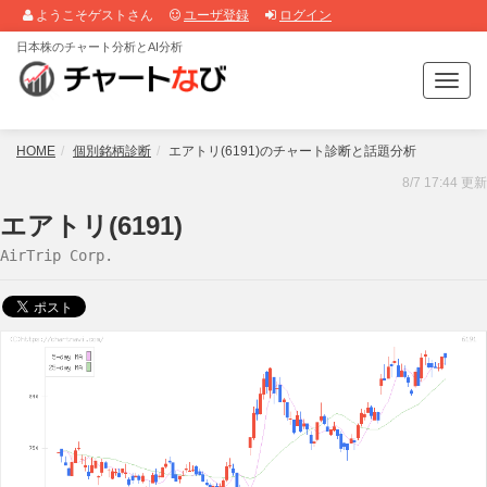
ようこそゲストさん
ユーザ登録
ログイン
日本株のチャート分析とAI分析
T
o
g
g
HOME
個別銘柄診断
エアトリ(6191)のチャート診断と話題分析
l
8/7 17:44 更新
e
n
エアトリ(6191)
a
AirTrip Corp.
v
i
g
a
t
i
o
n