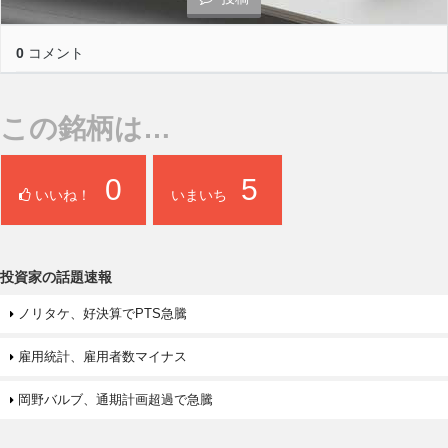
0
コメント
この銘柄は…
0
5
いいね！
いまいち
投資家の話題速報
ノリタケ、好決算でPTS急騰
雇用統計、雇用者数マイナス
岡野バルブ、通期計画超過で急騰