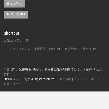
ログイン
ユーザ登録
Shortcut
人気コンテンツ集
トレーダースキャン
演習問題
銘柄LIVE
高値予測AI
株クラLIVE
投資に関する最終的な決定は、利用者ご自身の判断で行うようお願いいたし
ます。
2026 © チャートなび All rights reserverd.
利用規約
|
プライバシーポリシー
|
お問い合わせ