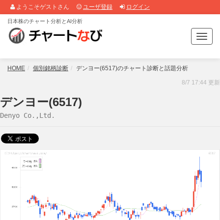
ようこそゲストさん
ユーザ登録
ログイン
日本株のチャート分析とAI分析
T
o
g
g
HOME
個別銘柄診断
デンヨー(6517)のチャート診断と話題分析
l
8/7 17:44 更新
e
n
デンヨー(6517)
a
Denyo Co.,Ltd.
v
i
g
a
t
i
o
n