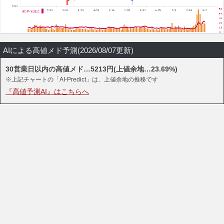
AIによる高値メド予測(2026/08/07更新)
30営業日以内の高値メド…5213円(上値余地…23.69%)
※上記チャートの「AI-Predict」は、上値余地の推移です
『高値予測AI』はこちらへ