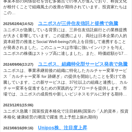
事業本部の関係会社を含む多拠点での導入が進んでおり、称賛文化
が根付くことで組織風土の改善が期待されています。投資家たちは
この…
ユニポスが三井住友信託と提携で急騰
2025/02/04(14:52)
ユニポスが急騰している背景には、三井住友信託銀行との業務提携
が大きく影響しています。この提携により、両社は日本企業の人的
資本経営の推進とSocial Well-beingの向上を目指して連携すること
が発表されました。このニュースは市場に強いインパクトを与え、
ユニポスの株価はストップ高に達しました。また、時価総額が17…
ユニポス、組織特化型サービス発表で急騰
2024/09/06(13:27)
ユニポスは、事業承継前後の組織に特化したカルチャー変革サービ
ス「カルチャー変革 for 跡継ぎ」の提供を開始したことを受けて急
騰しています。この新サービスは、37社以上の組織と連携し、カル
チャー変革を促進するための実践的なアプローチを提供します。市
場では、ユニポスの成長性や新しいビジネスモデルに対する期待…
2023/12/01(15:06)
ユニポス急騰！国策投資本格化で注目銘柄(国策の「人的資本」投資
本格化 健康経営の潮流で躍進 売上予想上振れ期待)
Unipos株、注目度上昇
2023/08/16(09:16)