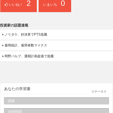
2
0
いいね！
いまいち
投資家の話題速報
ノリタケ、好決算でPTS急騰
雇用統計、雇用者数マイナス
岡野バルブ、通期計画超過で急騰
あなたの学習量
ステータス
講座
演習問題