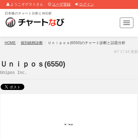
ようこそゲストさん
ユーザ登録
ログイン
日本株のチャート分析とAI分析
T
o
g
g
HOME
個別銘柄診断
Ｕｎｉｐｏｓ(6550)のチャート診断と話題分析
l
8/7 17:44 更新
e
n
Ｕｎｉｐｏｓ(6550)
a
Unipos Inc.
v
i
g
a
t
i
o
n