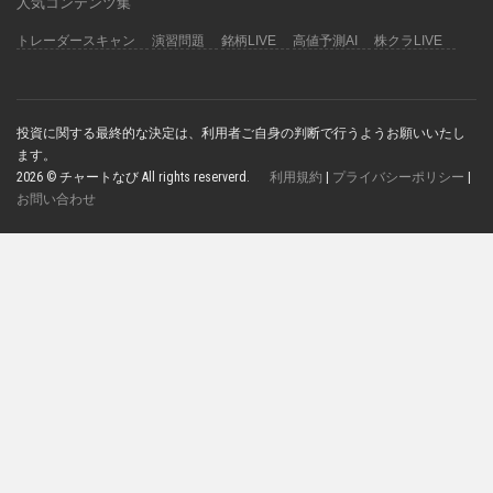
人気コンテンツ集
トレーダースキャン
演習問題
銘柄LIVE
高値予測AI
株クラLIVE
投資に関する最終的な決定は、利用者ご自身の判断で行うようお願いいたし
ます。
2026 © チャートなび All rights reserverd.
利用規約
|
プライバシーポリシー
|
お問い合わせ