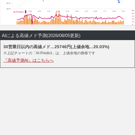
AIによる高値メド予測(2026/08/05更新)
30営業日以内の高値メド…25746円(上値余地…20.03%)
※上記チャートの「AI-Predict」は、上値余地の推移です
『高値予測AI』はこちらへ