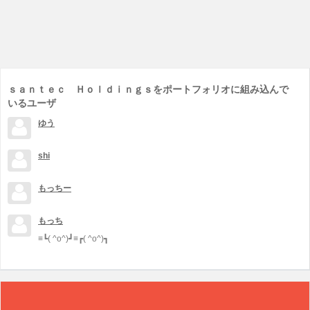
ｓａｎｔｅｃ Ｈｏｌｄｉｎｇｓをポートフォリオに組み込んで
いるユーザ
ゆう
shi
もっちー
もっち
≡┗( ^o^)┛≡┏( ^o^)┓