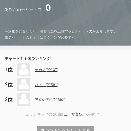
0
あなたのチャート力…
※講座を閲覧したり、演習問題を正解するとチャート力が上昇します。
※チャート力の表示には
ログイン
が必要です。
チャート力全国ランキング
1位
ナカノ(22137)
2位
ひでし(21591)
3位
三園の天風(21392)
※ランキングの参加は
ユーザ登録
が必要です。
ランキングをもっと見る