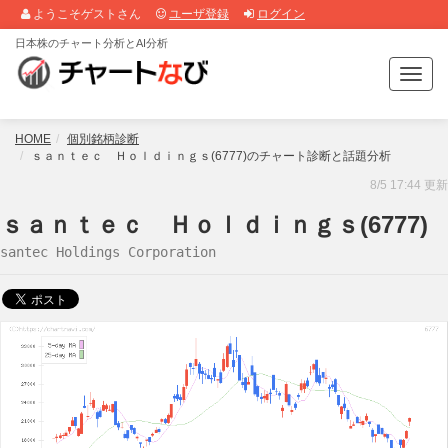
ようこそゲストさん
ユーザ登録
ログイン
日本株のチャート分析とAI分析
T
o
g
g
HOME
個別銘柄診断
l
ｓａｎｔｅｃ Ｈｏｌｄｉｎｇｓ(6777)のチャート診断と話題分析
e
8/5 17:44 更新
n
a
ｓａｎｔｅｃ Ｈｏｌｄｉｎｇｓ(6777)
v
santec Holdings Corporation
i
g
a
t
i
o
n