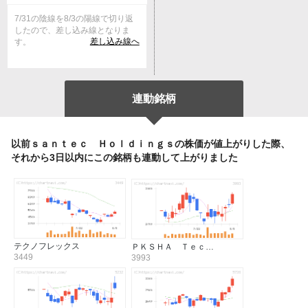
7/31の陰線を8/3の陽線で切り返
したので、差し込み線となりま
差し込み線へ
す。
連動銘柄
以前ｓａｎｔｅｃ Ｈｏｌｄｉｎｇｓの株価が値上がりした際、
それから3日以内にこの銘柄も連動して上がりました
テクノフレックス
ＰＫＳＨＡ Ｔｅｃ…
3449
3993