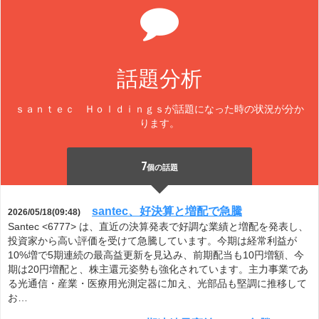
話題分析
ｓａｎｔｅｃ Ｈｏｌｄｉｎｇｓが話題になった時の状況が分か
ります。
7
個の話題
santec、好決算と増配で急騰
2026/05/18(09:48)
Santec <6777> は、直近の決算発表で好調な業績と増配を発表し、
投資家から高い評価を受けて急騰しています。今期は経常利益が
10%増で5期連続の最高益更新を見込み、前期配当も10円増額、今
期は20円増配と、株主還元姿勢も強化されています。主力事業であ
る光通信・産業・医療用光測定器に加え、光部品も堅調に推移して
お…