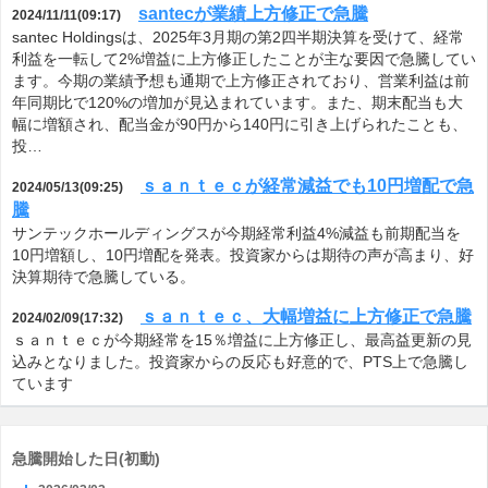
santecが業績上方修正で急騰
2024/11/11(09:17)
santec Holdingsは、2025年3月期の第2四半期決算を受けて、経常
利益を一転して2%増益に上方修正したことが主な要因で急騰してい
ます。今期の業績予想も通期で上方修正されており、営業利益は前
年同期比で120%の増加が見込まれています。また、期末配当も大
幅に増額され、配当金が90円から140円に引き上げられたことも、
投…
ｓａｎｔｅｃが経常減益でも10円増配で急
2024/05/13(09:25)
騰
サンテックホールディングスが今期経常利益4%減益も前期配当を
10円増額し、10円増配を発表。投資家からは期待の声が高まり、好
決算期待で急騰している。
ｓａｎｔｅｃ、大幅増益に上方修正で急騰
2024/02/09(17:32)
ｓａｎｔｅｃが今期経常を15％増益に上方修正し、最高益更新の見
込みとなりました。投資家からの反応も好意的で、PTS上で急騰し
ています
急騰開始した日(初動)