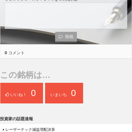
投稿
0
コメント
この銘柄は…
0
0
いいね！
いまいち
投資家の話題速報
レーザーテック減益増配決算