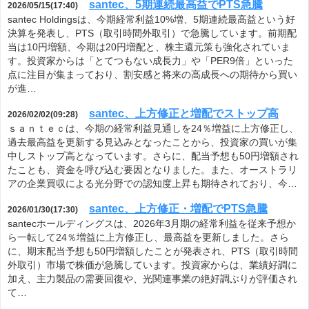
santec、5期連続最高益でPTS急騰
2026/05/15(17:40)
santec Holdingsは、今期経常利益10%増、5期連続最高益という好
決算を発表し、PTS（取引時間外取引）で急騰しています。前期配
当は10円増額、今期は20円増配と、株主還元策も強化されていま
す。投資家からは「とてつもない成長力」や「PER9倍」といった
点に注目が集まっており、割安感と将来の高成長への期待から買い
が進…
santec、上方修正と増配でストップ高
2026/02/02(09:28)
ｓａｎｔｅｃは、今期の経常利益見通しを24％増益に上方修正し、
過去最高益を更新する見込みとなったことから、投資家の買いが集
中しストップ高となっています。さらに、配当予想も50円増額され
たことも、資金を呼び込む要因となりました。また、オーストラリ
アの企業買収による光分野での認知度上昇も期待されており、今…
santec、上方修正・増配でPTS急騰
2026/01/30(17:30)
santecホールディングスは、2026年3月期の経常利益を従来予想か
ら一転して24％増益に上方修正し、最高益を更新しました。さら
に、期末配当予想も50円増額したことが発表され、PTS（取引時間
外取引）市場で株価が急騰しています。投資家からは、業績好調に
加え、主力製品の需要回復や、光関連事業の絶好調ぶりが評価され
て…