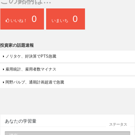
この銘柄は…
0
0
いいね！
いまいち
投資家の話題速報
ノリタケ、好決算でPTS急騰
雇用統計、雇用者数マイナス
岡野バルブ、通期計画超過で急騰
あなたの学習量
ステータス