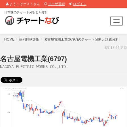
ようこそゲストさん
ユーザ登録
ログイン
日本株のチャート分析とAI分析
T
o
g
g
HOME
個別銘柄診断
名古屋電機工業(6797)のチャート診断と話題分析
l
8/7 17:44 更新
e
n
名古屋電機工業(6797)
a
NAGOYA ELECTRIC WORKS CO.,LTD.
v
i
g
a
t
i
o
n