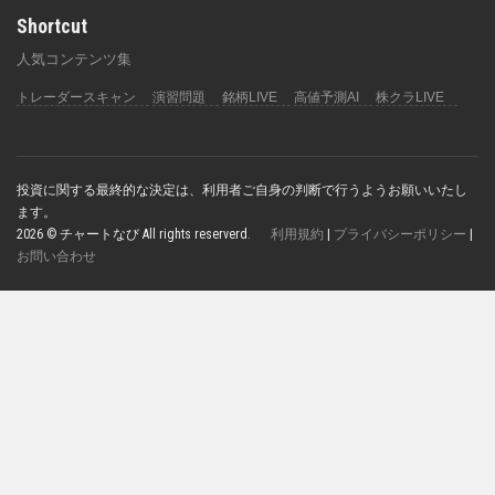
Shortcut
人気コンテンツ集
トレーダースキャン
演習問題
銘柄LIVE
高値予測AI
株クラLIVE
投資に関する最終的な決定は、利用者ご自身の判断で行うようお願いいたし
ます。
2026 © チャートなび All rights reserverd.
利用規約
|
プライバシーポリシー
|
お問い合わせ