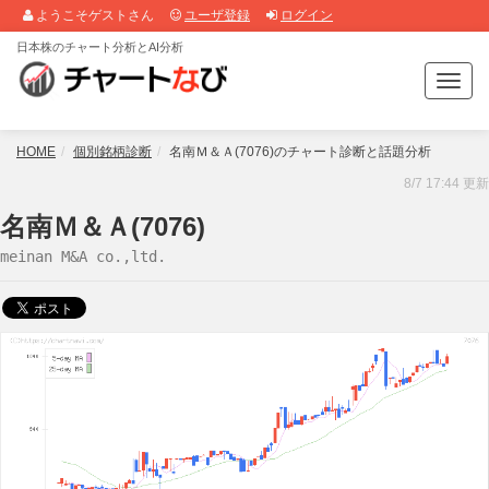
ようこそゲストさん
ユーザ登録
ログイン
日本株のチャート分析とAI分析
T
o
g
g
HOME
個別銘柄診断
名南Ｍ＆Ａ(7076)のチャート診断と話題分析
l
8/7 17:44 更新
e
n
名南Ｍ＆Ａ(7076)
a
meinan M&A co.,ltd.
v
i
g
a
t
i
o
n