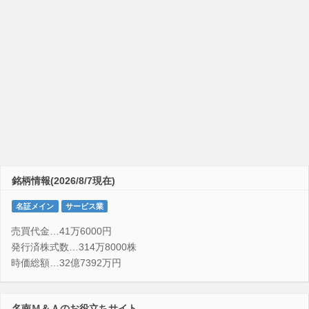
銘柄情報(2026/8/7現在)
名証メイン
サービス業
売買代金…41万6000円
発行済株式数…314万8000株
時価総額…32億7392万円
名南Ｍ＆Ａのお役立ちサイト