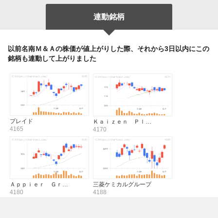
連動銘柄
以前名南Ｍ＆Ａの株価が値上がりした際、それから3日以内にこの
銘柄も連動して上がりました
プレイド
Ｋａｉｚｅｎ Ｐｌ…
4165
4170
Ａｐｐｉｅｒ Ｇｒ…
三菱ケミカルグループ
4180
4188