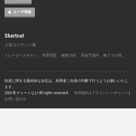
ユーザ登録
Shortcut
人気コンテンツ集
トレーダースキャン
演習問題
銘柄LIVE
高値予測AI
株クラLIVE
投資に関する最終的な決定は、利用者ご自身の判断で行うようお願いいたし
ます。
2026 © チャートなび All rights reserverd.
利用規約
|
プライバシーポリシー
|
お問い合わせ