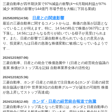
三菱自動車が四半期決算で97%減益の衝撃(4〜6月期純利益が97%
減少 米関税の影響が144億円 市場予想を大幅に下回る業績)
日産との関連影響
2025/02/05(14:58)
最近の三菱自動車に関するコメントからは、株価の急落が話題とな
っていることが伺えます。特に、14:54の時点で株価が367円にまで
下落し、14:56にはさらなる売りが続いている様子が見受けられま
す。また、日産の影響で三菱自動車も売られているとの意見があ
り、投資家たちは日産の急激な株価変動に敏感になっているようで
す…
2024/12/19(07:06)
三菱自動車、日産との統合で株価急騰中！(日産との経営統合協議の
進展 株価がストップ高を記録 自動車業界全体の活性化)
2024/12/18(15:36)
三菱自動車、ホンダ･日産との統合で注目集める(ホンダ･日産の経営
統合協議が進行中 世界第3位の自動車グループが誕生の可能性 株価
が急上昇してストップ高達成)
ホンダ・日産の経営統合報道で急騰
2024/12/18(12:40)
三菱自動車がストップ高となった背景には、ホンダと日産自動車の
経営統合に関する報道が影響しています。両社は持ち株会社を設立