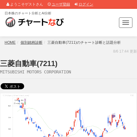
ようこそゲストさん
ユーザ登録
ログイン
日本株のチャート分析とAI分析
T
o
g
g
HOME
個別銘柄診断
三菱自動車(7211)のチャート診断と話題分析
l
8/6 17:44 更新
e
n
三菱自動車(7211)
a
MITSUBISHI MOTORS CORPORATION
v
i
g
a
t
i
o
n