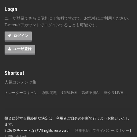
Login
ユーザ登録でさらに便利に！無料ですので、お気軽にご利用ください。
Twitterのアカウントでログインすることも可能です。
ログイン
ユーザ登録
Shortcut
人気コンテンツ集
トレーダースキャン
演習問題
銘柄LIVE
高値予測AI
株クラLIVE
投資に関する最終的な決定は、利用者ご自身の判断で行うようお願いいたし
ます。
2026 © チャートなび All rights reserverd.
利用規約
|
プライバシーポリシー
|
お問い合わせ