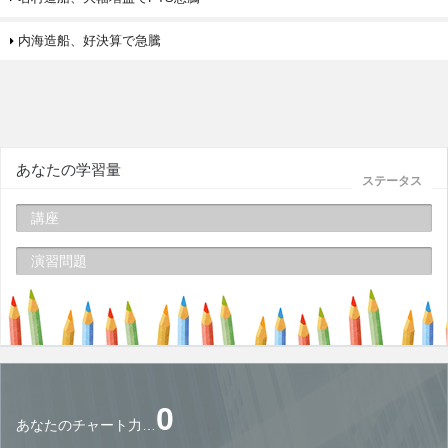
内海造船、好決算で急騰
あなたの学習量
ステータス
講座
演習問題
0
あなたのチャート力…