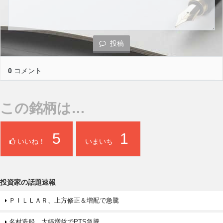
投稿
0
コメント
この銘柄は…
5
1
いいね！
いまいち
投資家の話題速報
ＰＩＬＬＡＲ、上方修正＆増配で急騰
名村造船、大幅増益でPTS急騰