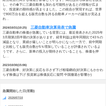
し、その傘下に三菱自動車も加わる可能性があるとの情報が広ま
り、投資家の期待感が高まりました。この統合が実現すれば、世界
で800万台を超える販売台数を誇る自動車メーカーの誕生が見込ま
れ…
三菱自動車決算発表で急騰
2024/10/31(10:25)
三菱自動車の株価が急騰している背景には、最近発表された2025年
3月期第2四半期の決算があります。経常利益は前年同期比で43％の
減益となり、業績が厳しいことが明らかになった一方で、前中間期
と比較しても販売台数が5％増加していることが評価されているよ
うです。さらに、新車の投入が期待されていることも、株価を押
し…
2023/10/30(15:06)
三菱自動車、好決算に反応を示さず下げ相場継続(好決算にもかかわ
らず株価は下げ 投資家は株価反応に疑問 中国撤退が影響か)
急騰開始した日(初動)
2026/07/10