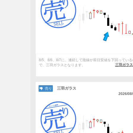
8/5、8/6、8/7に、連続して陰線が前日安値を下回ってい
三羽ガラス
で、三羽ガラスとなります。
三羽ガラス
売り
2026/08