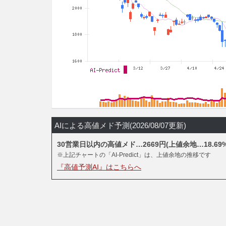
AIによる高値メド予測(2026/08/07更新)
30営業日以内の高値メド…2669円(上値余地…18.69%
※上記チャートの「AI-Predict」は、上値余地の推移です
『高値予測AI』はこちらへ