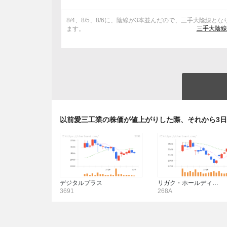
8/4、8/5、8/6に、陰線が3本並んだので、三手大陰線とな
三手大陰線
ます。
以前愛三工業の株価が値上がりした際、それから3
デジタルプラス
リガク・ホールディ…
3691
268A