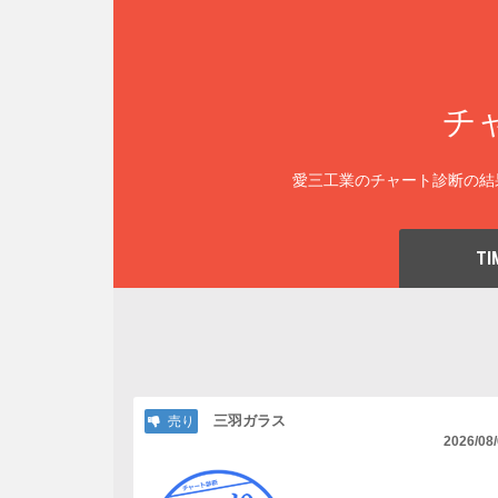
チ
愛三工業のチャート診断の結
TI
三羽ガラス
売り
2026/08