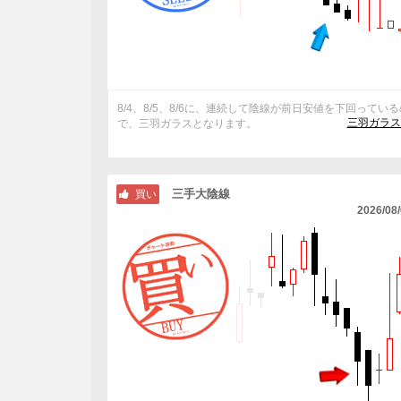
8/4、8/5、8/6に、連続して陰線が前日安値を下回ってい
三羽ガラス
で、三羽ガラスとなります。
三手大陰線
買い
2026/08