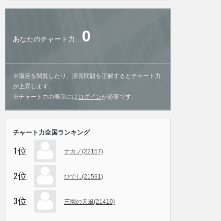
0
あなたのチャート力…
※講座を閲覧したり、演習問題を正解するとチャート力
が上昇します。
※チャート力の表示には
ログイン
が必要です。
チャート力全国ランキング
1位
ナカノ(22157)
2位
ひでし(21591)
3位
三園の天風(21410)