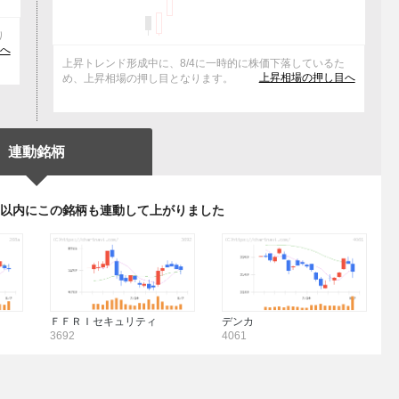
り
へ
上昇トレンド形成中に、8/4に一時的に株価下落しているた
上昇相場の押し目へ
め、上昇相場の押し目となります。
連動銘柄
日以内にこの銘柄も連動して上がりました
ＦＦＲＩセキュリティ
デンカ
3692
4061