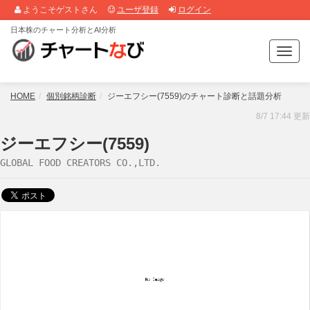
ようこそゲストさん
ユーザ登録
ログイン
日本株のチャート分析とAI分析
T
o
g
g
HOME
個別銘柄診断
ジーエフシー(7559)のチャート診断と話題分析
l
8/7 17:44 更新
e
n
ジーエフシー(7559)
a
GLOBAL FOOD CREATORS CO.,LTD.
v
i
g
a
t
i
o
n