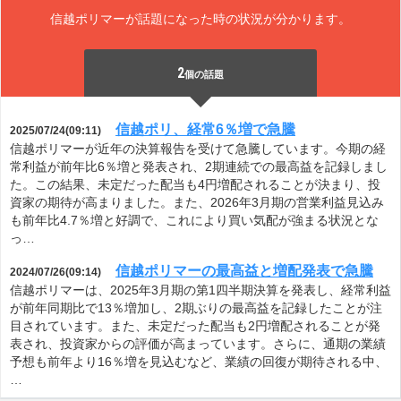
信越ポリマーが話題になった時の状況が分かります。
2
個の話題
信越ポリ、経常6％増で急騰
2025/07/24(09:11)
信越ポリマーが近年の決算報告を受けて急騰しています。今期の経
常利益が前年比6％増と発表され、2期連続での最高益を記録しまし
た。この結果、未定だった配当も4円増配されることが決まり、投
資家の期待が高まりました。また、2026年3月期の営業利益見込み
も前年比4.7％増と好調で、これにより買い気配が強まる状況とな
っ…
信越ポリマーの最高益と増配発表で急騰
2024/07/26(09:14)
信越ポリマーは、2025年3月期の第1四半期決算を発表し、経常利益
が前年同期比で13％増加し、2期ぶりの最高益を記録したことが注
目されています。また、未定だった配当も2円増配されることが発
表され、投資家からの評価が高まっています。さらに、通期の業績
予想も前年より16％増を見込むなど、業績の回復が期待される中、
…