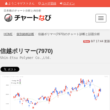
ようこそゲストさん
ユーザ登録
ログイン
日本株のチャート分析とAI分析
T
o
g
g
HOME
個別銘柄診断
信越ポリマー(7970)のチャート診断と話題分析
l
8/7 17:44 更新
New
e
n
信越ポリマー(7970)
a
Shin-Etsu Polymer Co.,Ltd.
v
i
g
a
t
i
o
n