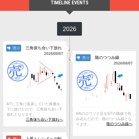
TIMELINE EVENTS
2026
三角保ち合い下放れ
売り
2026/08/07
陰のつつみ線
売り
2026/08/07
8/7に三角に収束していた株価を
下に抜けたので、三角保ち合い下
8/6のロウソク足を8/7の陰線で包
放れとなります。
み込んだので、陰のつつみ線とな
三角保ち合い下放れへ
陰のつつみ線へ
ります。
上昇トレンドへの転