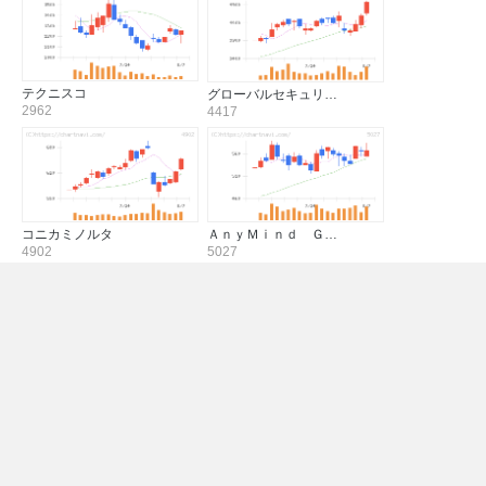
テクニスコ
グローバルセキュリ…
2962
4417
コニカミノルタ
ＡｎｙＭｉｎｄ Ｇ…
4902
5027