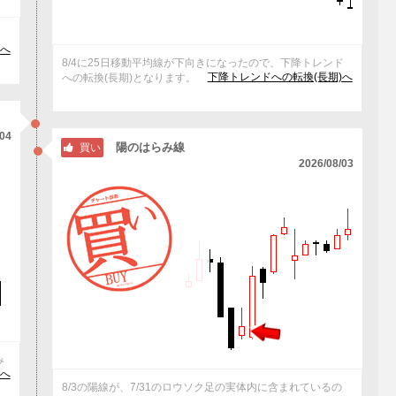
、
へ
8/4に25日移動平均線が下向きになったので、下降トレンド
下降トレンドへの転換(長期)へ
への転換(長期)となります。
/04
陽のはらみ線
買い
2026/08/03
み
へ
8/3の陽線が、7/31のロウソク足の実体内に含まれているの