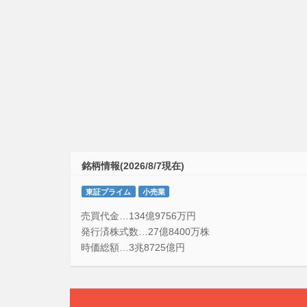
銘柄情報(2026/8/7現在)
東証プライム
小売業
売買代金…134億9756万円
発行済株式数…27億8400万株
時価総額…3兆8725億円