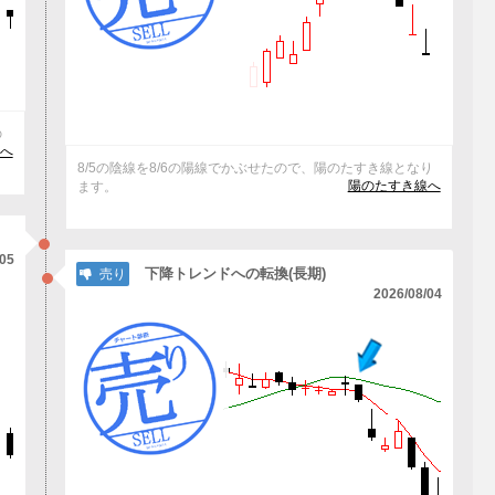
の
けへ
8/5の陰線を8/6の陽線でかぶせたので、陽のたすき線となり
陽のたすき線へ
ます。
/05
下降トレンドへの転換(長期)
売り
2026/08/04