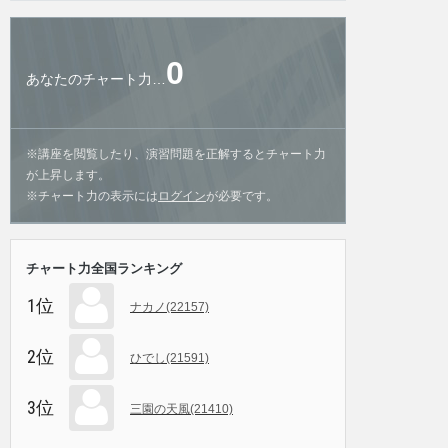
0
あなたのチャート力…
※講座を閲覧したり、演習問題を正解するとチャート力
が上昇します。
※チャート力の表示には
ログイン
が必要です。
チャート力全国ランキング
1位
ナカノ(22157)
2位
ひでし(21591)
3位
三園の天風(21410)