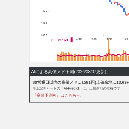
AIによる高値メド予測(2026/08/07更新)
30営業日以内の高値メド…1581円(上値余地…13.69%
※上記チャートの「AI-Predict」は、上値余地の推移です
『高値予測AI』はこちらへ