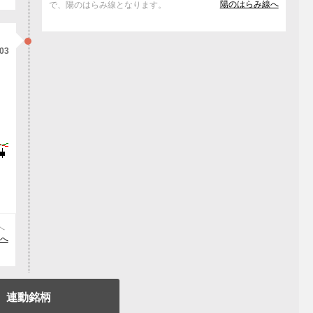
陽のはらみ線へ
で、陽のはらみ線となります。
/03
へ
)へ
連動銘柄