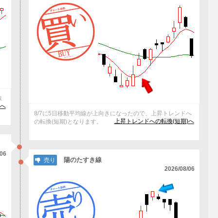
線
けへ
8/7に5日移動平均線が上向きになったので、上昇トレンドへ
上昇トレンドへの転換(短期)へ
の転換(短期)となります。
/06
陽のたすき線
売り
2026/08/06