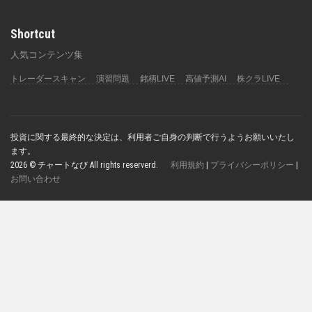
Shortcut
人気コンテンツ集
トレーダースキャン
演習問題
銘柄LIVE
高値予測AI
株クラLIVE
投資に関する最終的な決定は、利用者ご自身の判断で行うようお願いいたし
ます。
2026 © チャートなび All rights reserverd.
利用規約
|
プライバシーポリシー
|
お問い合わせ