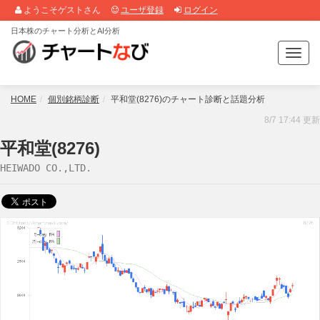
ようこそゲストさん
ユーザ登録
ログイン
日本株のチャート分析とAI分析
T
o
g
g
HOME
個別銘柄診断
平和堂(8276)のチャート診断と話題分析
l
8/7 17:44 更新
e
n
平和堂(8276)
a
HEIWADO CO.,LTD.
v
i
g
a
t
i
o
n