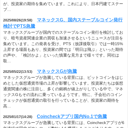
が、投資家の期待を集めています。これにより、日本円建てステー
ブ…
マネックスG、国内ステーブルコイン発行
2025/08/26(19:58)
検討でPTS急騰
マネックスグループが国内でのステーブルコイン発行を検討してお
り、暗号資産関連企業の買収も加速させるというニュースが注目を
集めています。この発表を受け、PTS（放課後取引）では一時15%
上昇する場面もあり、投資家の間では「明日は飛ぶ」といった期待
の声や、「検討かよ」といった慎重な見方まで様々です。同社は
取…
マネックスGが急騰
2025/05/22(13:53)
マネックスグループが急騰している背景には、ビットコインをはじ
めとした仮想通貨市場の上昇が影響しています。投資家たちは仮想
通貨関連の株に注目し、多くの銘柄が値上がりしている中で、マネ
ックスGもその流れに乗っているようです。特に、子会社のコイン
チェックが仮想通貨の取引を行っていることが、投資家の期待を
高…
Coincheckアプリ国内No.1で急騰
2025/01/17(14:28)
マネックスグループが急騰している背景には、Coincheckアプリが6