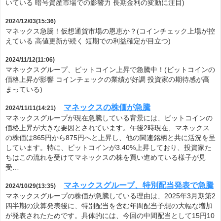
いている 暗号資産市場での影響力 長期金利の変動に注目)
2024/12/03(15:36)
マネックス急騰！仮想通貨市場の恩恵か？(コインチェック上場が控
えている 高値更新が続く 短期での利益確定が目立つ)
2024/11/12(11:06)
マネックスグループ、ビットコイン上昇で急騰中！(ビットコインの
価格上昇が影響 コインチェックの業績が好調 投資家の期待感が高
まっている)
マネックスの株価が急騰
2024/11/11(14:21)
マネックスグループが現在急騰している背景には、ビットコインの
価格上昇が大きな要因とされています。午後2時現在、マネックス
の株価は865円から875円へと上昇し、他の関連銘柄と共に活況を呈
しています。特に、ビットコインが3.40%上昇しており、投資家た
ちはこの流れを受けてマネックスの株を買い進めている様子が見
受…
マネックスグループ、特別配当発表で急騰
2024/10/29(13:35)
マネックスグループの株価が急騰している理由は、2025年3月期第2
四半期の決算発表後に、特別配当を含む年間配当予想の大幅な増加
が発表されたためです。具体的には、今回の中間配当として15円10