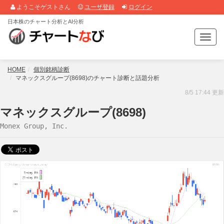
ようこそゲストさん
ユーザ登録
ログイン
日本株のチャート分析とAI分析
T
o
g
g
HOME
個別銘柄診断
l
マネックスグループ(8698)のチャート診断と話題分析
e
8/5 17:44 更新
n
a
マネックスグループ(8698)
v
Monex Group, Inc.
i
g
a
t
i
o
n