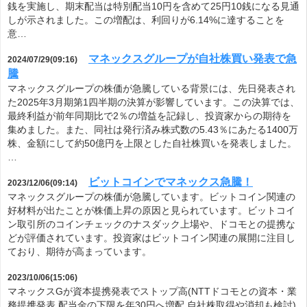
銭を実施し、期末配当は特別配当10円を含めて25円10銭になる見通
しが示されました。この増配は、利回りが6.14%に達することを
意…
マネックスグループが自社株買い発表で急
2024/07/29(09:16)
騰
マネックスグループの株価が急騰している背景には、先日発表され
た2025年3月期第1四半期の決算が影響しています。この決算では、
最終利益が前年同期比で2％の増益を記録し、投資家からの期待を
集めました。また、同社は発行済み株式数の5.43％にあたる1400万
株、金額にして約50億円を上限とした自社株買いを発表しました。
…
ビットコインでマネックス急騰！
2023/12/06(09:14)
マネックスグループの株価が急騰しています。ビットコイン関連の
好材料が出たことが株価上昇の原因と見られています。ビットコイ
ン取引所のコインチェックのナスダック上場や、ドコモとの提携な
どが評価されています。投資家はビットコイン関連の展開に注目し
ており、期待が高まっています。
2023/10/06(15:06)
マネックスGが資本提携発表でストップ高(NTTドコモとの資本・業
務提携発表 配当金の下限を年30円へ増配 自社株取得や消却も検討)