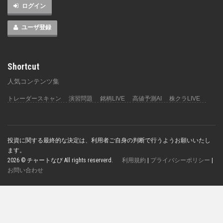
ログイン
ユーザ登録
Shortcut
人気コンテンツ集
トレーダースキャン
演習問題
銘柄LIVE
高値予測AI
株クラLIVE
投資に関する最終的な決定は、利用者ご自身の判断で行うようお願いいたし
ます。
2026 © チャートなび All rights reserverd.
利用規約
|
プライバシーポリシー
|
お問い合わせ