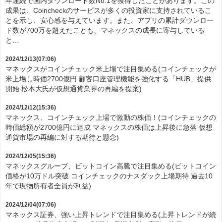
年連続で国内ダウンロード数No.1を獲得したことがあります。この
成果は、Coincheckのサービスが多くの投資家に支持されているこ
とを示し、安心感を与えています。また、アプリの累計ダウンロー
ド数が700万を超えたことも、マネックスの成長に寄与している
と…
2024/12/13(07:06)
マネックスがコインチェック米上場で注目集める(コインチェックが
米上場し時価2700億円 顧客口座管理機能を強化する「HUB」提供
開始 松本大氏が仮想通貨業界の再編を提案)
2024/12/12(15:36)
マネックス、コインチェック上場で激動の株価！(コインチェックの
時価総額が2700億円に達成 マネックスの株価は上昇後に急落 仮想
通貨市場の再編に対する期待と懸念)
2024/12/05(15:36)
マネックスグループ、ビットコイン高騰で注目集める(ビットコイン
価格が10万ドル突破 コインチェックのナスダック上場期待 過去10
年で現物所有者全員が利益)
2024/12/04(07:06)
マネックス証券、強い上昇トレンドで注目集める(上昇トレンドが続