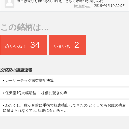
今日は売りも買いも強いねえ、どちらが勝つか楽しみだ
by. kattyan
2018/4/13 10:29:07
この銘柄は…
34
2
いいね！
いまいち
投資家の話題速報
レーザーテック減益増配決算
任天堂1Q大幅増益！ 株価に驚きの声
わたくし、数ヶ月前に手術で胆嚢摘出してきたの どうしてもお腹の痛み
に耐えられなくてね 胆嚢に石があっ…