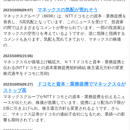
マネックスの気配が荒れそう
2023/10/06(09:07)
マネックスグループ（8698）は、NTTドコモとの資本・業務提携を
発表し、S高気配となっています。このニュースを受けて、投資家
の間ではさまざまなコメントが寄せられています。一部の投資家は
マネックスの空売りを考えているようですが、逆に危険と指摘する
コメントもあります。気配も荒れてきており、マネックスの株価
の…
2023/10/05(15:06)
マネックスＧが後場上げ幅拡大、ＮＴＴドコモと資本・業務提携と
伝わる(NTTドコモとの資本業務提携契約締結 株主還元方針の変更
株式過半をドコモに売却)
ドコモと資本・業務提携でマネックスＧが
2023/10/05(09:27)
ストップ高
マネックスグループがNTTドコモとの資本・業務提携を伝えるニュ
ースが出たため、株価が急騰しています。提携により配当の下限が
2倍に引き上げられ、株主還元方針も変更されるようです。さら
に、マネックス証券がドコモの連結子会社になるため、業績への影
響も期待されています。