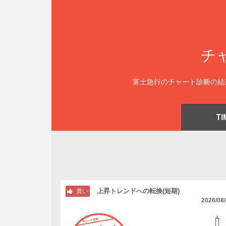
チ
富士急行のチャート診断の結
TI
上昇トレンドへの転換(短期)
買い
2026/08