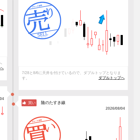
へ
)へ
7/28と8/6に天井を付けているので、ダブルトップとなりま
ダブルトップへ
す。
/04
陰のたすき線
買い
2026/08/04