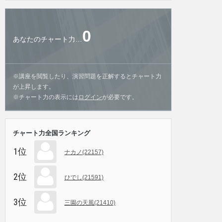
0
あなたのチャート力…
※講座を閲覧したり、演習問題を正解するとチャート力
が上昇します。
※チャート力の表示には
ログイン
が必要です。
チャート力全国ランキング
1位
ナカノ(22157)
2位
ひでし(21591)
3位
三園の天風(21410)