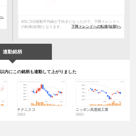
た
へ
8/3に5日移動平均線が下向きになったので、下降トレンドへ
下降トレンドへの転換(短期)へ
の転換(短期)となります。
連動銘柄
日以内にこの銘柄も連動して上がりました
テクニスコ
ニッポン高度紙工業
2962
3891