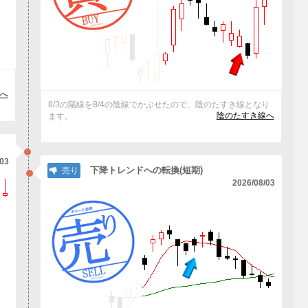
た
へ
8/3の陽線を8/4の陰線でかぶせたので、陰のたすき線となり
陰のたすき線へ
ます。
/03
下降トレンドへの転換(短期)
売り
2026/08/03