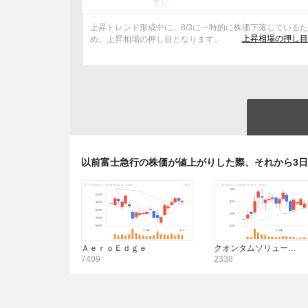
上昇トレンド形成中に、8/3に一時的に株価下落している
上昇相場の押し目
め、上昇相場の押し目となります。
以前富士急行の株価が値上がりした際、それから3
ＡｅｒｏＥｄｇｅ
クオンタムソリュー…
7409
2338