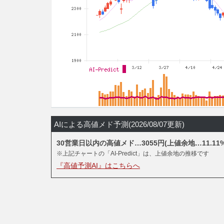
AIによる高値メド予測(2026/08/07更新)
30営業日以内の高値メド…3055円(上値余地…11.11%
※上記チャートの「AI-Predict」は、上値余地の推移です
『高値予測AI』はこちらへ