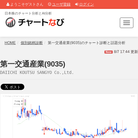
ようこそゲストさん
ユーザ登録
ログイン
日本株のチャート分析とAI分析
T
o
g
g
HOME
個別銘柄診断
第一交通産業(9035)のチャート診断と話題分析
l
8/7 17:44 更新
New
e
n
第一交通産業(9035)
a
DAIICHI KOUTSU SANGYO Co.,Ltd.
v
i
g
a
t
i
o
n