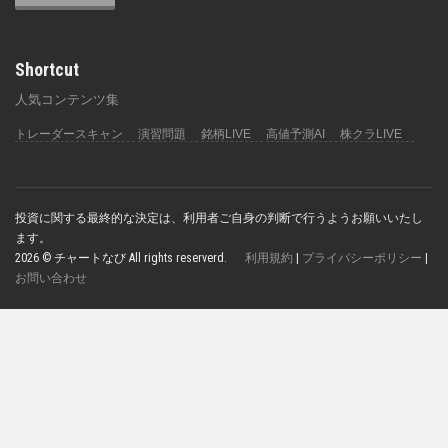
Shortcut
人気コンテンツ集
トレーダースキャン
演習問題
銘柄LIVE
高値予測AI
株クラLIVE
投資に関する最終的な決定は、利用者ご自身の判断で行うようお願いいたし
ます。
2026 © チャートなび All rights reserverd.
利用規約
|
プライバシーポリシー
|
お問い合わせ