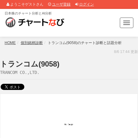
ようこそゲストさん
ユーザ登録
ログイン
日本株のチャート分析とAI分析
T
o
g
g
HOME
個別銘柄診断
トランコム(9058)のチャート診断と話題分析
l
8/6 17:44 更新
e
n
トランコム(9058)
a
TRANCOM CO.,LTD.
v
i
g
a
t
i
o
n