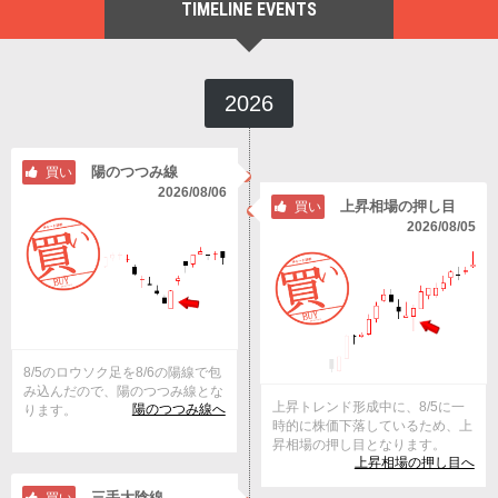
TIMELINE EVENTS
2026
陽のつつみ線
買い
2026/08/06
上昇相場の押し目
買い
2026/08/05
8/5のロウソク足を8/6の陽線で包
み込んだので、陽のつつみ線とな
上昇トレンド形成中に、8/5に一
陽のつつみ線へ
ります。
時的に株価下落しているため、上
昇相場の押し目となります。
上昇相場の押し目へ
三手大陰線