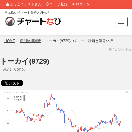
ようこそゲストさん
ユーザ登録
ログイン
日本株のチャート分析とAI分析
T
o
g
g
HOME
個別銘柄診断
トーカイ(9729)のチャート診断と話題分析
l
8/7 17:44 更新
e
n
トーカイ(9729)
a
TOKAI Corp.
v
i
g
a
t
i
o
n