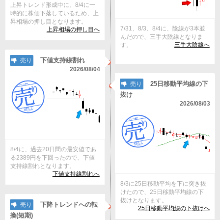
上昇トレンド形成中に、8/4に一
時的に株価下落しているため、上
昇相場の押し目となります。
7/31、8/3、8/4に、陰線が3本並
上昇相場の押し目へ
んだので、三手大陰線となりま
三手大陰線へ
す。
下値支持線割れ
売り
2026/08/04
25日移動平均線の下
売り
抜け
2026/08/03
8/4に、過去20日間の最安値であ
る2389円を下回ったので、下値
支持線割れとなります。
下値支持線割れへ
8/3に25日移動平均を下に突き抜
けたので、25日移動平均線の下
抜けとなります。
下降トレンドへの転
売り
25日移動平均線の下抜けへ
換(短期)