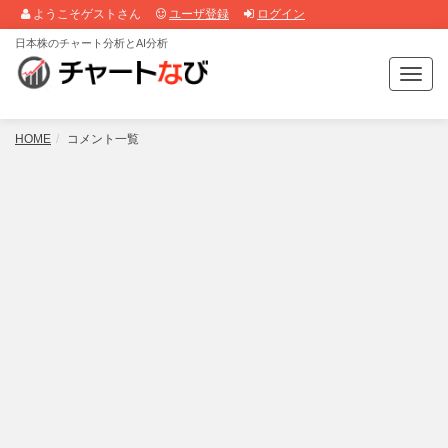
ようこそゲストさん
ユーザ登録
ログイン
日本株のチャート分析とAI分析
T
o
g
g
HOME
コメント一覧
l
e
n
a
v
i
g
a
t
i
o
n