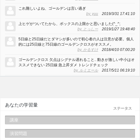
これ難しいよね、ゴールデンは言い過ぎ
by. yuu
2019/3/31 17:41:10
上ヒゲがついてたから、ボックスの上限かと思いました(^_^;
by. とっしー
2019/1/27 19:48:40
5日線と25日線だとダマシが多いので初心者の人は注意が必要。個人
的には25日線と75日線のゴールデンクロスがオススメ。
by. かるすけ
2018/4/10 07:00:20
ゴールデンクロス 欠点はシグナル遅れること.. 動きが激しい中小はオ
ススメできない 25日線 急上昇ダメ トレンドチェック
by. ルミエール
2017/5/11 06:19:10
あなたの学習量
ステータス
講座
演習問題