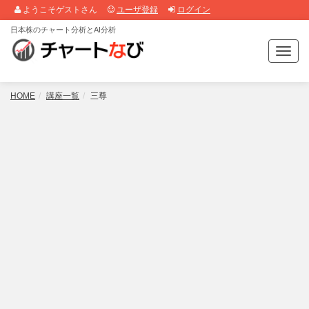
ようこそゲストさん
ユーザ登録
ログイン
日本株のチャート分析とAI分析
T
o
g
g
HOME
講座一覧
三尊
l
e
n
a
v
i
g
a
t
i
o
n