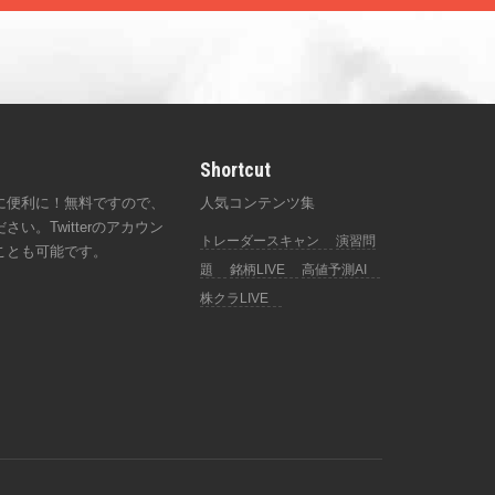
Shortcut
に便利に！無料ですので、
人気コンテンツ集
い。Twitterのアカウン
トレーダースキャン
演習問
ことも可能です。
題
銘柄LIVE
高値予測AI
株クラLIVE