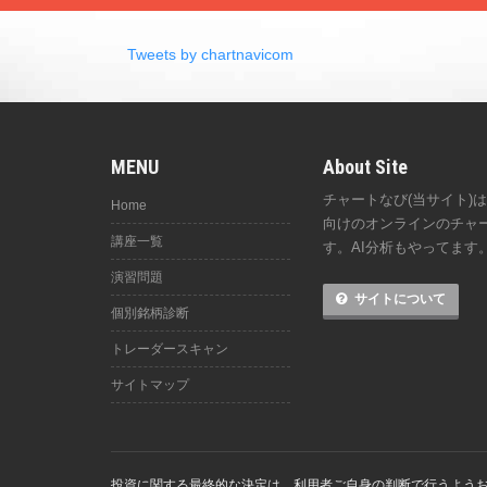
Tweets by chartnavicom
MENU
About Site
チャートなび(当サイト)
Home
向けのオンラインのチャ
講座一覧
す。AI分析もやってます
演習問題
サイトについて
個別銘柄診断
トレーダースキャン
サイトマップ
投資に関する最終的な決定は、利用者ご自身の判断で行うよう