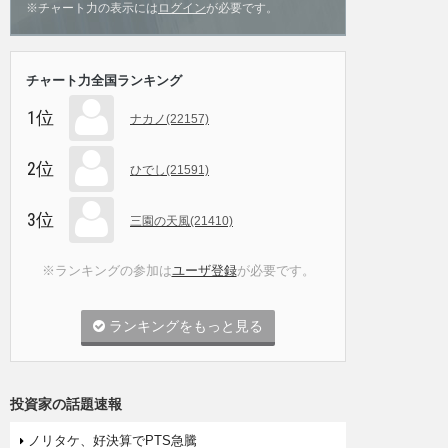
※チャート力の表示には
ログイン
が必要です。
チャート力全国ランキング
1位
ナカノ(22157)
2位
ひでし(21591)
3位
三園の天風(21410)
※ランキングの参加は
ユーザ登録
が必要です。
ランキングをもっと見る
投資家の話題速報
ノリタケ、好決算でPTS急騰