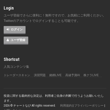
Login
ユーザ登録でさらに便利に！無料ですので、お気軽にご利用ください。
Twitterのアカウントでログインすることも可能です。
ログイン
ユーザ登録
Shortcut
人気コンテンツ集
トレーダースキャン
演習問題
銘柄LIVE
高値予測AI
株クラLIVE
投資に関する最終的な決定は、利用者ご自身の判断で行うようお願いいたし
ます。
2026 © チャートなび All rights reserverd.
利用規約
|
プライバシーポリシー
|