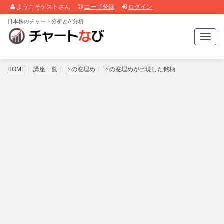
ようこそゲストさん
ユーザ登録
ログイン
日本株のチャート分析とAI分析
T
o
g
g
HOME
講座一覧
下の窓埋め
下の窓埋めが出現した銘柄
l
e
n
a
v
i
g
a
t
i
o
n