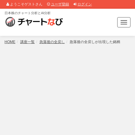
ようこそゲストさん
ユーザ登録
ログイン
日本株のチャート分析とAI分析
T
o
g
g
HOME
講座一覧
急落後の全戻し
急落後の全戻しが出現した銘柄
l
e
n
a
v
i
g
a
t
i
o
n