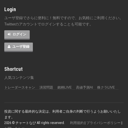
Login
ユーザ登録でさらに便利に！無料ですので、お気軽にご利用ください。
Twitterのアカウントでログインすることも可能です。
ログイン
ユーザ登録
Shortcut
人気コンテンツ集
トレーダースキャン
演習問題
銘柄LIVE
高値予測AI
株クラLIVE
投資に関する最終的な決定は、利用者ご自身の判断で行うようお願いいたし
ます。
2026 © チャートなび All rights reserverd.
利用規約
|
プライバシーポリシー
|