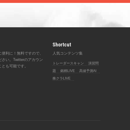
Shortcut
に便利に！無料ですので、
人気コンテンツ集
い。Twitterのアカウン
トレーダースキャン
演習問
ことも可能です。
題
銘柄LIVE
高値予測AI
株クラLIVE