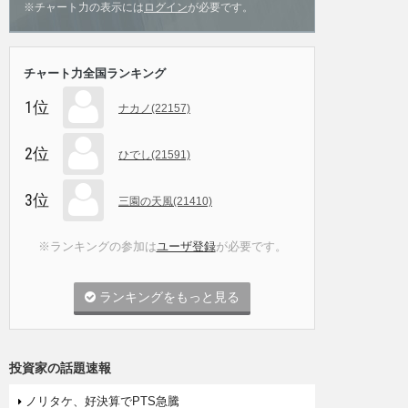
※チャート力の表示には
ログイン
が必要です。
チャート力全国ランキング
1位
ナカノ(22157)
2位
ひでし(21591)
3位
三園の天風(21410)
※ランキングの参加は
ユーザ登録
が必要です。
ランキングをもっと見る
投資家の話題速報
ノリタケ、好決算でPTS急騰