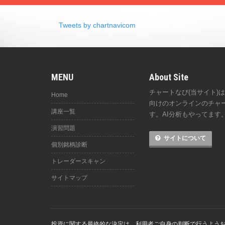
Tweets by chartnavicom
MENU
About Site
チャートなび(当サイト)
Home
向けのオンラインのチャ
講座一覧
す。AI分析もやってます
演習問題
サイトについて
個別銘柄診断
トレーダースキャン
サイトマップ
投資に関する最終的な決定は、利用者ご自身の判断で行うよう