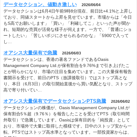
データセクション、値動き激しい
2026/06/04
データセクションは6月4日午前9時8分現在、前日比+4.1%と上昇し
ており、同値スタートから上昇を見せています。市場からは「今日
もS高でお願いします」「買い」「利確してこ」といった声が聞か
れ、短期的な売買が活発な様子が伺えます。一方で、「普通にショ
ートしたい」「苦しいポジにさせられるのかな」「5900で入って
し…
オアシス大量保有で急騰
2026/06/03
データセクションは、香港の著名ファンドであるOasis
Management Company Ltd.が保有割合を9.76%まで引き上げたこ
とが明らかになり、市場の注目を集めています。この大量保有報告
書開示を受けて、前日のPTS（放課後取引）ではストップ高とな
り、本日（6月3日）の取引開始直後から買い気配となり、ストップ
高で寄り付いてい…
オアシス大量保有でデータセクションPTS急騰
2026/06/02
データセクションの株価が、Oasis Management Company Ltd.が
保有割合5％超（9.76％）を報告したことを受けてPTS（取引時間
外取引）で急騰しています。Oasisは保有目的を「純投資」として
おり、市場外で大量に取得した模様です。日中のストップ安から一
転、PTSではストップ高水準となっています。一部投資家からは、