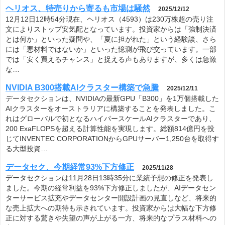
ヘリオス、特売りから寄るも市場は騒然
2025/12/12
12月12日12時54分現在、ヘリオス（4593）は230万株超の売り注
文によりストップ安気配となっています。投資家からは「強制決済
とは何か」といった疑問や、「夏に担がれた」という経験談、さら
には「悪材料ではないか」といった憶測が飛び交っています。一部
では「安く買えるチャンス」と捉える声もありますが、多くは急激
な…
NVIDIA B300搭載AIクラスター構築で急騰
2025/12/11
データセクションは、NVIDIAの最新GPU「B300」を1万個搭載した
AIクラスターをオーストラリアに構築することを発表しました。こ
れはグローバルで初となるハイパースケールAIクラスターであり、
200 ExaFLOPSを超える計算性能を実現します。総額814億円を投
じてINVENTEC CORPORATIONからGPUサーバー1,250台を取得す
る大型投資…
データセク、今期経常93%下方修正
2025/11/28
データセクションは11月28日13時35分に業績予想の修正を発表し
ました。今期の経常利益を93%下方修正しましたが、AIデータセン
ターサービス拡充やデータセンター開設計画の見直しなど、将来的
な売上拡大への期待も示されています。投資家からは大幅な下方修
正に対する驚きや失望の声が上がる一方、将来的なプラス材料への