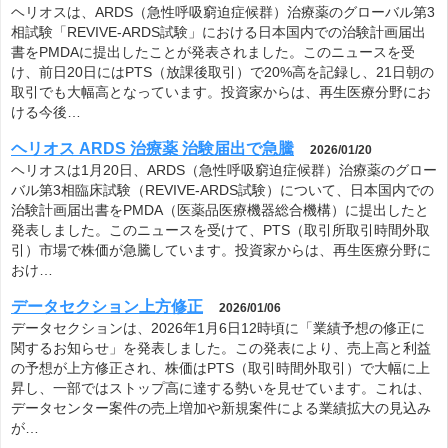
ヘリオスは、ARDS（急性呼吸窮迫症候群）治療薬のグローバル第3
相試験「REVIVE-ARDS試験」における日本国内での治験計画届出
書をPMDAに提出したことが発表されました。このニュースを受
け、前日20日にはPTS（放課後取引）で20%高を記録し、21日朝の
取引でも大幅高となっています。投資家からは、再生医療分野にお
ける今後…
ヘリオス ARDS 治療薬 治験届出で急騰
2026/01/20
ヘリオスは1月20日、ARDS（急性呼吸窮迫症候群）治療薬のグロー
バル第3相臨床試験（REVIVE-ARDS試験）について、日本国内での
治験計画届出書をPMDA（医薬品医療機器総合機構）に提出したと
発表しました。このニュースを受けて、PTS（取引所取引時間外取
引）市場で株価が急騰しています。投資家からは、再生医療分野に
おけ…
データセクション上方修正
2026/01/06
データセクションは、2026年1月6日12時頃に「業績予想の修正に
関するお知らせ」を発表しました。この発表により、売上高と利益
の予想が上方修正され、株価はPTS（取引時間外取引）で大幅に上
昇し、一部ではストップ高に達する勢いを見せています。これは、
データセンター案件の売上増加や新規案件による業績拡大の見込み
が…