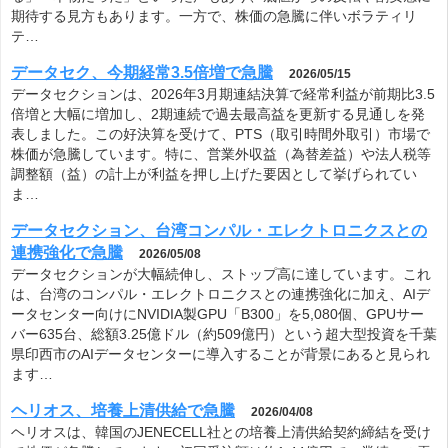
期待する見方もあります。一方で、株価の急騰に伴いボラティリ
テ…
データセク、今期経常3.5倍増で急騰
2026/05/15
データセクションは、2026年3月期連結決算で経常利益が前期比3.5
倍増と大幅に増加し、2期連続で過去最高益を更新する見通しを発
表しました。この好決算を受けて、PTS（取引時間外取引）市場で
株価が急騰しています。特に、営業外収益（為替差益）や法人税等
調整額（益）の計上が利益を押し上げた要因として挙げられてい
ま…
データセクション、台湾コンパル・エレクトロニクスとの
連携強化で急騰
2026/05/08
データセクションが大幅続伸し、ストップ高に達しています。これ
は、台湾のコンパル・エレクトロニクスとの連携強化に加え、AIデ
ータセンター向けにNVIDIA製GPU「B300」を5,080個、GPUサー
バー635台、総額3.25億ドル（約509億円）という超大型投資を千葉
県印西市のAIデータセンターに導入することが背景にあると見られ
ます…
ヘリオス、培養上清供給で急騰
2026/04/08
ヘリオスは、韓国のJENECELL社との培養上清供給契約締結を受け