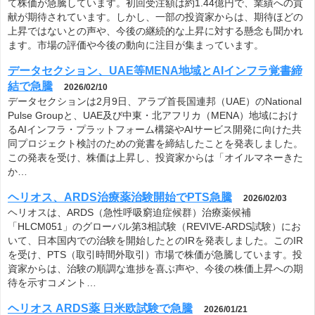
て株価が急騰しています。初回受注額は約1.44億円で、業績への貢
献が期待されています。しかし、一部の投資家からは、期待ほどの
上昇ではないとの声や、今後の継続的な上昇に対する懸念も聞かれ
ます。市場の評価や今後の動向に注目が集まっています。
データセクション、UAE等MENA地域とAIインフラ覚書締
結で急騰
2026/02/10
データセクションは2月9日、アラブ首長国連邦（UAE）のNational
Pulse Groupと、UAE及び中東・北アフリカ（MENA）地域におけ
るAIインフラ・プラットフォーム構築やAIサービス開発に向けた共
同プロジェクト検討のための覚書を締結したことを発表しました。
この発表を受け、株価は上昇し、投資家からは「オイルマネーきた
か…
ヘリオス、ARDS治療薬治験開始でPTS急騰
2026/02/03
ヘリオスは、ARDS（急性呼吸窮迫症候群）治療薬候補
「HLCM051」のグローバル第3相試験（REVIVE-ARDS試験）にお
いて、日本国内での治験を開始したとのIRを発表しました。このIR
を受け、PTS（取引時間外取引）市場で株価が急騰しています。投
資家からは、治験の順調な進捗を喜ぶ声や、今後の株価上昇への期
待を示すコメント…
ヘリオス ARDS薬 日米欧試験で急騰
2026/01/21