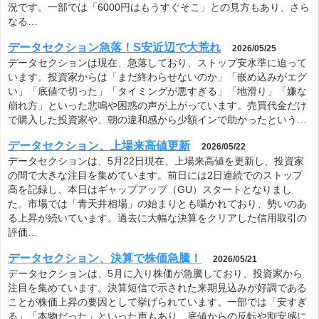
況です。一部では「6000円はもうすぐそこ」との見方もあり、さら
なる…
データセクション急落！S安近辺で大荒れ
2026/05/25
データセクションは現在、急落しており、ストップ安水準に迫って
います。投資家からは「まだ終わらせないのか」「嵌め込みがエグ
い」「底値で切った」「タイミングが悪すぎる」「地滑り」「嫌な
崩れ方」といった悲鳴や困惑の声が上がっています。売買代金だけ
で購入した投資家や、朝の違和感から少額インで助かったという…
データセクション、上場来高値更新
2026/05/22
データセクションは、5月22日現在、上場来高値を更新し、投資家
の間で大きな注目を集めています。前日には2日連続でのストップ
高を記録し、本日はギャップアップ（GU）スタートとなりまし
た。市場では「青天井相場」の始まりとも囁かれており、勢いのあ
る上昇が続いています。過去に大幅な決算をクリアした信用取引の
評価…
データセクション、決算で株価急騰！
2026/05/21
データセクションは、5月に入り株価が急騰しており、投資家から
注目を集めています。決算短信で示された来期見込みが好調である
ことが株価上昇の要因として挙げられています。一部では「安すぎ
る」「本物だった」といった声もあり、底値からの反転や割安感に