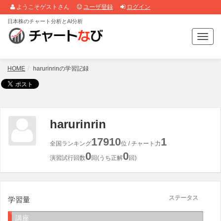
ようこそゲストさん
ユーザ登録
ログイン
日本株のチャート分析とAI分析
T
o
g
g
HOME
harurinrinの学習記録
l
e
n
a
v
harurinrin
i
g
17910
1
全国ランキング
位 / チャート力
a
0
0
t
演習試行回数
回(うち正解
回)
i
o
n
ステータス
学習量
講座