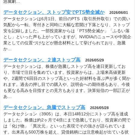
急騰劇…
データセクション、ストップ安でPTS勢全滅か
2026/06/01
データセクションは6月1日、前日のPTS（取引所外取引）での買い
気配から一転、寄付きと同時に大幅な窓開け下落となり、ストップ
安を記録しました。一部投資家からは「PTS勢全滅か」「ふるい落
とし」といった声も上がっていますが、NVIDIAのニュースや中国企
業としての位置づけなどが懸念材料として挙げられており、急騰
か…
データセクション、２連ストップ高
2026/05/29
データセクションは、株価が急騰しストップ高を連日更新してお
り、市場で注目を集めています。投資家からは、上場来高値更新
や、2週間で6回目のストップ高といった好材料を喜ぶ声が多く聞か
れます。過去の押し目での購入や、説明会への期待感もあり、今後
も更なる高みを目指すとの見方もあります。決算短信の一部訂正が
あ…
データセクション、急騰でストップ高
2026/05/28
データセクション（3905）は、本日14時12分にストップ高を達成
しました。株価は約2ヶ月で4倍にまで急騰しており、投資家の間で
は「化け物」「異次元」といった表現でその強さが語られていま
す。出来高も500万株を超え、貸借銘柄には注意喚起が出ている状