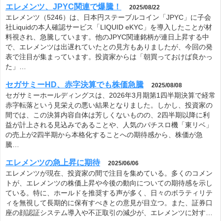
エレメンツ、JPYC関連で爆騰！
2025/08/22
エレメンツ（5246）は、日本円ステーブルコイン「JPYC」に子会
社Liquidの本人確認サービス「LIQUID eKYC」を導入したことが材
料視され、急騰しています。他のJPYC関連銘柄が連日上昇する中
で、エレメンツは出遅れていたとの見方もありましたが、今回の発
表で注目が集まっています。投資家からは「朝買っておけば良かっ
た」…
セガサミーHD、赤字決算でも株価急騰
2025/08/08
セガサミーホールディングスは、2026年3月期第1四半期決算で経常
赤字転落という見栄えの悪い結果となりました。しかし、投資家の
間では、この決算内容自体は芳しくないものの、2四半期以降に利
益が計上される見込みであることや、人気のパチスロ機「東リベ」
の売上が2四半期から本格化することへの期待感から、株価が急
騰…
エレメンツの急上昇に期待
2025/06/06
エレメンツが現在、投資家の間で注目を集めている。多くのコメン
トが、エレメンツの株価上昇や今後の動向についての期待感を示し
ている。特に、ホールドを推奨する声が多く、日々のボラティリテ
ィを無視して長期的に保有すべきとの意見が目立つ。また、証券口
座の顔認証システム導入や不正取引の減少が、エレメンツに対す…