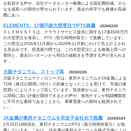
を歓迎する声や、自社データセンター稼働による固定費削減、さら
なる成長への期待が寄せられています。過去の赤字でも株価が高値
圏にあっ…
ELEMENTS、17億円超大型受注でPTS急騰
2026/02/26
ＥＬＥＭＥＮＴＳは、クラウドサービス提供に関する17億4500万円
の大型受注を発表し、PTS（取引時間外取引）で急騰しています。
この受注は2026年11月期から2029年11月期にかけて売上計上され
る見込みです。投資家の間では、この大型受注による株価上昇への
期待と、過去のパターンから明日の値動きを予測する声が見られま
す…
大阪チタニウム、ストップ高
2026/02/26
大阪チタニウムテクノロジーズは、東邦チタニウムがJX金属による
TOB（株式公開買い付け）の対象となったことを受けて、市場の連
想買いによりストップ高しています。投資家からは、東邦チタニウ
ム同様に高い評価が期待できるとの声や、発泡チタンが戦闘機製造
に不可欠な素材であることから、軍事需要への期待も観測されて
い…
JX金属が東邦チタニウムを完全子会社化で急騰
2026/02/25
2月25日18時現在、東邦チタニウムのPTS（取引時間外取引）が急
騰しています。これは、JX金属が東邦チタニウムを株式交換により