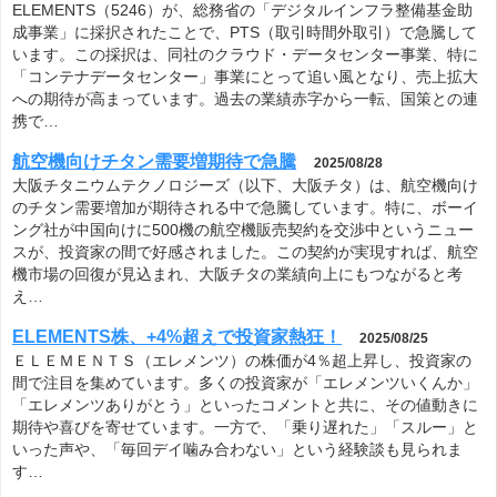
ELEMENTS（5246）が、総務省の「デジタルインフラ整備基金助
成事業」に採択されたことで、PTS（取引時間外取引）で急騰して
います。この採択は、同社のクラウド・データセンター事業、特に
「コンテナデータセンター」事業にとって追い風となり、売上拡大
への期待が高まっています。過去の業績赤字から一転、国策との連
携で…
航空機向けチタン需要増期待で急騰
2025/08/28
大阪チタニウムテクノロジーズ（以下、大阪チタ）は、航空機向け
のチタン需要増加が期待される中で急騰しています。特に、ボーイ
ング社が中国向けに500機の航空機販売契約を交渉中というニュー
スが、投資家の間で好感されました。この契約が実現すれば、航空
機市場の回復が見込まれ、大阪チタの業績向上にもつながると考
え…
ELEMENTS株、+4%超えで投資家熱狂！
2025/08/25
ＥＬＥＭＥＮＴＳ（エレメンツ）の株価が4％超上昇し、投資家の
間で注目を集めています。多くの投資家が「エレメンツいくんか」
「エレメンツありがとう」といったコメントと共に、その値動きに
期待や喜びを寄せています。一方で、「乗り遅れた」「スルー」と
いった声や、「毎回デイ噛み合わない」という経験談も見られま
す…