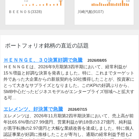
ＢＥＥＮＯＳ(3328)
川崎汽船(9107)
ポートフォリオ銘柄の直近の話題
ＨＥＮＮＧＥ、３Ｑ決算好調で急騰
2026/08/05
ＨＥＮＮＧＥは、2026年9月期第3四半期において、経常利益が
15％増益と好調な決算を発表しました。特に、これまでターゲット
外であった大企業からの新規契約を10社獲得したことが、投資家に
とって大きなサプライズとなりました。このKPIの好調ぶりから、
SMB中心だったビジネスモデルがエンタープライズ領域へと拡大す
る可…
エレメンツ、好決算で急騰
2026/07/15
エレメンツは、2026年11月期第2四半期決算において、売上高が前
年比65.6%増の27.99億円、営業利益が約18倍の3.27億円、純利益
が黒字転換の2.97億円と大幅な業績改善を達成しました。特に個人
認証事業が好調に推移したことが寄与し、通期の経常利益予想も2