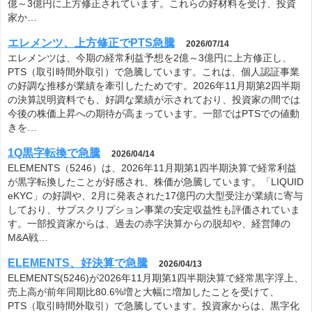
億～3億円に上方修正されています。これらの好材料を受け、投資
家か…
エレメンツ、上方修正でPTS急騰
2026/07/14
エレメンツは、今期の経常利益予想を2億～3億円に上方修正し、
PTS（取引時間外取引）で急騰しています。これは、個人認証事業
の好調な推移が業績を牽引したためです。2026年11月期第2四半期
の決算説明資料でも、好調な業績が示されており、投資家の間では
今後の株価上昇への期待が高まっています。一部ではPTSでの値動
きを…
1Q黒字転換で急騰
2026/04/14
ELEMENTS（5246）は、2026年11月期第1四半期決算で経常利益
が黒字転換したことが好感され、株価が急騰しています。「LIQUID
eKYC」の好調や、2月に発表された17億円の大型受注が業績に寄与
しており、サブスクリプション事業の安定収益性も評価されていま
す。一部投資家からは、過去の赤字決算からの脱却や、経営陣の
M&A戦…
ELEMENTS、好決算で急騰
2026/04/13
ELEMENTS(5246)が2026年11月期第1四半期決算で経常黒字浮上、
売上高が前年同期比80.6%増と大幅に増加したことを受けて、
PTS（取引時間外取引）で急騰しています。投資家からは、黒字化