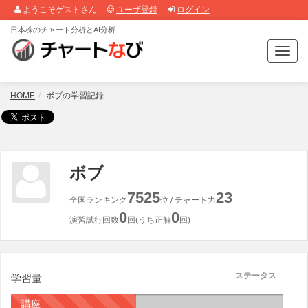
ようこそゲストさん
ユーザ登録
ログイン
日本株のチャート分析とAI分析
T
o
g
g
HOME
ボブの学習記録
l
e
n
a
v
ボブ
i
g
7525
23
全国ランキング
位 / チャート力
a
0
0
t
演習試行回数
回(うち正解
回)
i
o
n
ステータス
学習量
講座