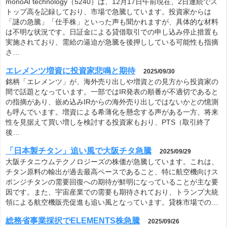
monoAI technology（5240）は、12月17日午前現在、2日連続でス
トップ高を記録しており、市場で急騰しています。投資家からは
「謎の急騰」「仕手株」といった声も聞かれますが、具体的な材料
は不明な状況です。日証金による貸借取引での申し込み停止措置も
実施されており、需給の逼迫が急騰を後押ししている可能性も指摘
さ…
エレメンツ増資に投資家悲鳴と期待
2025/09/30
銘柄「エレメンツ」が、海外売り出しや増資との見方から投資家の
間で話題となっています。一部ではIR発表の順番が不適切であると
の指摘があり、嵌め込みIRからの海外売り出しではないかとの憶測
も呼んでいます。増資による希薄化を懸念する声がある一方、将来
性を見据えて買い増しを検討する投資家もおり、PTS（取引終了
後…
「日本製チタン」追い風で大阪チタ急騰
2025/09/29
大阪チタニウムテクノロジーズの株価が急騰しています。これは、
チタン原料の輸出が過去最高ペースであること、特に航空機向けス
ポンジチタンの需要回復への期待が鮮明になっていることが主な要
因です。また、宇宙産業での需要も期待されており、トランプ大統
領による航空機販売促進も追い風となっています。貸株市場での…
総務省事業採択でELEMENTS株急騰
2025/09/26