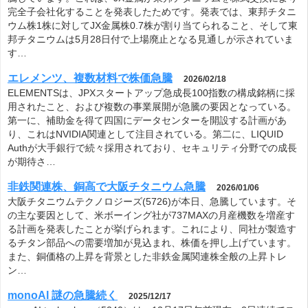
完全子会社化することを発表したためです。発表では、東邦チタニ
ウム株1株に対してJX金属株0.7株が割り当てられること、そして東
邦チタニウムは5月28日付で上場廃止となる見通しが示されていま
す…
エレメンツ、複数材料で株価急騰
2026/02/18
ELEMENTSは、JPXスタートアップ急成長100指数の構成銘柄に採
用されたこと、および複数の事業展開が急騰の要因となっている。
第一に、補助金を得て四国にデータセンターを開設する計画があ
り、これはNVIDIA関連として注目されている。第二に、LIQUID
Authが大手銀行で続々採用されており、セキュリティ分野での成長
が期待さ…
非鉄関連株、銅高で大阪チタニウム急騰
2026/01/06
大阪チタニウムテクノロジーズ(5726)が本日、急騰しています。そ
の主な要因として、米ボーイング社が737MAXの月産機数を増産す
る計画を発表したことが挙げられます。これにより、同社が製造す
るチタン部品への需要増加が見込まれ、株価を押し上げています。
また、銅価格の上昇を背景とした非鉄金属関連株全般の上昇トレ
ン…
monoAI 謎の急騰続く
2025/12/17