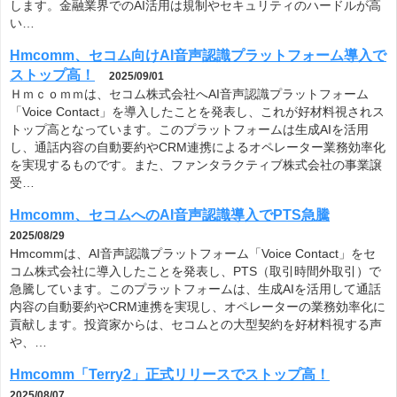
します。金融業界でのAI活用は規制やセキュリティのハードルが高
い…
Hmcomm、セコム向けAI音声認識プラットフォーム導入で
ストップ高！
2025/09/01
Ｈｍｃｏｍｍは、セコム株式会社へAI音声認識プラットフォーム
「Voice Contact」を導入したことを発表し、これが好材料視されス
トップ高となっています。このプラットフォームは生成AIを活用
し、通話内容の自動要約やCRM連携によるオペレーター業務効率化
を実現するものです。また、ファンタラクティブ株式会社の事業譲
受…
Hmcomm、セコムへのAI音声認識導入でPTS急騰
2025/08/29
Hmcommは、AI音声認識プラットフォーム「Voice Contact」をセ
コム株式会社に導入したことを発表し、PTS（取引時間外取引）で
急騰しています。このプラットフォームは、生成AIを活用して通話
内容の自動要約やCRM連携を実現し、オペレーターの業務効率化に
貢献します。投資家からは、セコムとの大型契約を好材料視する声
や、…
Hmcomm「Terry2」正式リリースでストップ高！
2025/08/07