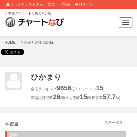
ようこそゲストさん
ユーザ登録
ログイン
日本株のチャート分析とAI分析
T
o
g
g
HOME
ひかまりの学習記録
l
e
n
a
v
ひかまり
i
g
9656
15
全国ランキング
位 / チャート力
a
26
15
57.7
t
演習試行回数
回(うち正解
回 正答率
%)
i
o
n
ステータス
学習量
講座