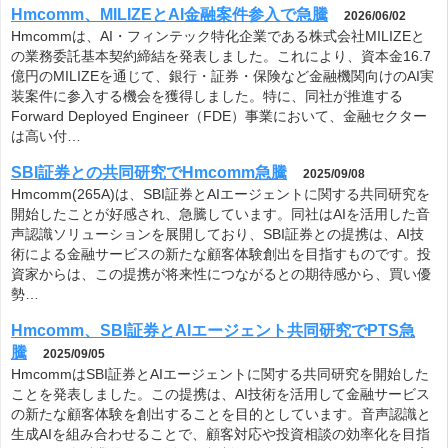
Hmcomm、MILIZEとAI金融案件参入で急騰
2026/06/02
Hmcommは、AI・フィンテック特化企業である株式会社MILIZEと
の業務委託基本契約締結を発表しました。これにより、資本金16.7
億円のMILIZEを通じて、銀行・証券・保険など金融機関向けのAI実
装案件に参入する機会を獲得しました。特に、同社が推進する
Forward Deployed Engineer（FDE）事業において、金融セクター
は高い付…
SBI証券との共同研究でHmcomm急騰
2025/09/08
Hmcomm(265A)は、SBI証券とAIエージェントに関する共同研究を
開始したことが好感され、急騰しています。同社はAIを活用した音
声認識ソリューションを展開しており、SBI証券との提携は、AI技
術による金融サービスの新たな顧客体験創出を目指すものです。投
資家からは、この提携が将来性につながるとの期待感から、買い優
勢…
Hmcomm、SBI証券とAIエージェント共同研究でPTS急
騰
2025/09/05
HmcommはSBI証券とAIエージェントに関する共同研究を開始した
ことを発表しました。この提携は、AI技術を活用して金融サービス
の新たな顧客体験を創出することを目的としています。音声認識と
生成AIを組み合わせることで、顧客対応や投資相談の効率化を目指