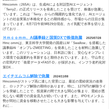
Hmcomm（265A）は、生成AIによる対話型AIエージェント
「Terry2」の正式リリースを発表したことを受けて、株価が急騰し
ています。これは「Terry」からの飛躍的な進化であり、AIエージェ
ントの社会実装が本格化するとの期待感から、市場からの注目が集
まっています。8月7日午前9時29分現在、カイ気配で水準を切り上
げており…
Ｈｍｃｏｍｍ、AI議事録と国策DXで株価急騰
2025/07/28
Hmc ommは、東京科学大学開発の国産LLM「Swallow」を搭載した
議事録AI「オンプレZMEETING」を発表したことを材料に急騰して
います。このソリューションは、日本語に強く、安心なオンプレミ
ス環境で会議要約を革新すると期待されています。また、守山市と
の官民PJで「衛星データ×FAST-D」が採択され、インフラ老朽化対
策DX…
エイチエムコム解除で急騰
2024/11/08
Hmcommがストップ高に達した背景には、最近の需給状況の改善
と、ロックアップ解除の期待があります。特に、1275円の解除ライ
ンを突破したことで、投資家の間で大きな関心が集まり、需給が悪
化しない範囲での資金流入が続いています。また、IPOモメンタム
勢が同社に資金を移動させたことも大きな影響を与えています。こ
れに…