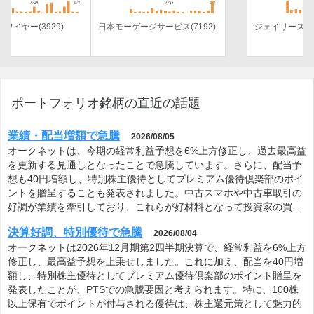
日本モーゲージサービス(7192)
ジェイリース(7187)
ポートフォリオ銘柄の直近の話題
業績・配当増額で急騰
2026/08/05
オークネットは、今期の経常利益予想を6%上方修正し、過去最高益
を更新する見通しとなったことで急騰しています。さらに、配当予
想も40円増額し、特別株主優待としてプレミアム優待倶楽部のポイ
ントを贈呈することも発表されました。中古スマホや中古車取引の
好調が業績を牽引しており、これらが好材料となって投資家の買…
決算好調、特別優待で急騰
2026/08/04
オークネットは2026年12月期第2四半期決算で、経常利益を6%上方
修正し、最高益予想を上乗せしました。これに加え、配当を40円増
額し、特別株主優待としてプレミアム優待倶楽部のポイント贈呈を
発表したことが、PTSでの急騰要因と考えられます。特に、100株
以上保有でポイントが付与される優待は、株主還元策として魅力的