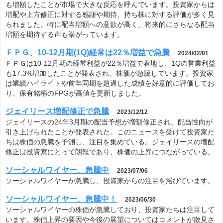
も増額したことが市場で大きな反応を呼んでいます。投資家からは
増配や上方修正に対する感謝や期待、持ち株に対する評価が多く見
られました。特に配当増額への意欲が高く、将来的にさらなる配当
増額を期待する声も挙がっています。
ＦＰＧ、10-12月期(1Q)経常は22％増益で急騰
2024/02/01
ＦＰＧは10-12月期の経常利益が22％増益で着地し、1Qの営業利益
も17.3%増加したことが発表され、株価が急騰しています。投資家
は業績ハイライトや前年同期を超過した成績を好意的に評価してお
り、保有銘柄のFPGが高値を更新しました。
ジェイリース増配修正で急騰
2023/12/12
ジェイリースの24年3月期の配当予想が増額修正され、配当性向が
引き上げられたことが発表された。このニュースを受けて投資家た
ちは株価の急騰を予測し、注目を集めている。ジェイリースの増配
修正は投資家にとって朗報であり、株価の上昇につながっている。
ソーシャルワイヤー、急騰中
2023/07/06
ソーシャルワイヤーが急騰し、投資家からの注目を浴びています。
ソーシャルワイヤー、急騰中！
2023/06/30
ソーシャルワイヤーの株価が急騰しており、投資家たちは注目して
います。株価上昇の要因や今後の展望についてはコメントが散見さ