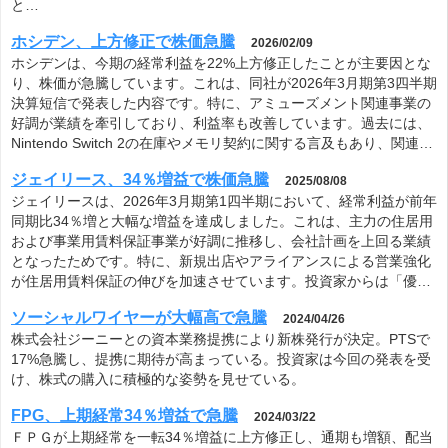
と…
ホシデン、上方修正で株価急騰
2026/02/09
ホシデンは、今期の経常利益を22%上方修正したことが主要因とな
り、株価が急騰しています。これは、同社が2026年3月期第3四半期
決算短信で発表した内容です。特に、アミューズメント関連事業の
好調が業績を牽引しており、利益率も改善しています。過去には、
Nintendo Switch 2の在庫やメモリ契約に関する言及もあり、関連…
ジェイリース、34％増益で株価急騰
2025/08/08
ジェイリースは、2026年3月期第1四半期において、経常利益が前年
同期比34％増と大幅な増益を達成しました。これは、主力の住居用
および事業用賃料保証事業が好調に推移し、会社計画を上回る業績
となったためです。特に、新規出店やアライアンスによる営業強化
が住居用賃料保証の伸びを加速させています。投資家からは「優…
ソーシャルワイヤーが大幅高で急騰
2024/04/26
株式会社ジーニーとの資本業務提携により新株発行が決定。PTSで
17%急騰し、提携に期待が高まっている。投資家は今回の発表を受
け、株式の購入に積極的な姿勢を見せている。
FPG、上期経常34％増益で急騰
2024/03/22
ＦＰＧが上期経常を一転34％増益に上方修正し、通期も増額、配当