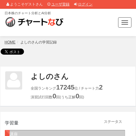
ようこそゲストさん
ユーザ登録
ログイン
日本株のチャート分析とAI分析
T
o
g
g
HOME
よしのさんの学習記録
l
e
n
a
v
よしのさん
i
g
17245
2
全国ランキング
位 / チャート力
a
0
0
t
演習試行回数
回(うち正解
回)
i
o
n
ステータス
学習量
講座