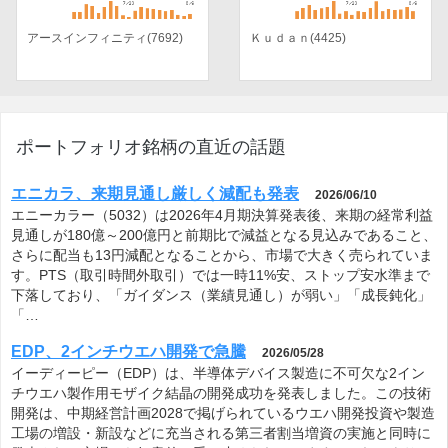
アースインフィニティ(7692)
Ｋｕｄａｎ(4425)
ポートフォリオ銘柄の直近の話題
エニカラ、来期見通し厳しく減配も発表
2026/06/10
エニーカラー（5032）は2026年4月期決算発表後、来期の経常利益
見通しが180億～200億円と前期比で減益となる見込みであること、
さらに配当も13円減配となることから、市場で大きく売られていま
す。PTS（取引時間外取引）では一時11%安、ストップ安水準まで
下落しており、「ガイダンス（業績見通し）が弱い」「成長鈍化」
「…
EDP、2インチウエハ開発で急騰
2026/05/28
イーディーピー（EDP）は、半導体デバイス製造に不可欠な2イン
チウエハ製作用モザイク結晶の開発成功を発表しました。この技術
開発は、中期経営計画2028で掲げられているウエハ開発投資や製造
工場の増設・新設などに充当される第三者割当増資の実施と同時に