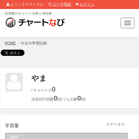
ようこそゲストさん
ユーザ登録
ログイン
日本株のチャート分析とAI分析
T
o
g
g
HOME
やまの学習記録
l
e
n
a
v
やま
i
g
0
/ チャート力
a
0
0
t
演習試行回数
回(うち正解
回)
i
o
n
ステータス
学習量
講座