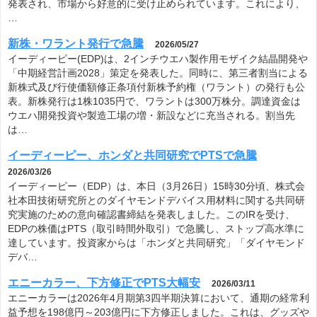
発表され、市場から好意的に受け止められています。これにより、
…
新株・ワラント発行で急騰
2026/05/27
イーディーピー(EDP)は、2インチウエハ製作用モザイク結晶開発や
「中期経営計画2028」策定を発表した。同時に、第三者割当による
新株式及び行使価額修正条項付新株予約権（ワラント）の発行も公
表。新株発行は1株1035円で、ワラントは300万株分。調達資金は
ウエハ開発投資や製造工場の増・新設などに充当される。割当先
は…
イーディーピー、ホンダと共同研究でPTSで急騰
2026/03/26
イーディーピー（EDP）は、本日（3月26日）15時30分頃、株式会
社本田技術研究所とのダイヤモンドデバイス用材料に関する共同研
究実施のための意向確認書締結を発表しました。このIRを受け、
EDPの株価はPTS（取引時間外取引）で急騰し、ストップ高水準に
達しています。投資家からは「ホンダと共同研究」「ダイヤモンド
デバ…
エニーカラー、下方修正でPTS大幅安
2026/03/11
エニーカラーは2026年4月期第3四半期決算において、通期の経常利
益予想を198億円～203億円に下方修正しました。これは、グッズや