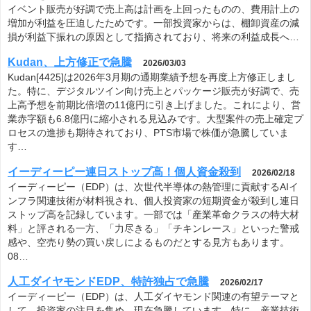
イベント販売が好調で売上高は計画を上回ったものの、費用計上の
増加が利益を圧迫したためです。一部投資家からは、棚卸資産の減
損が利益下振れの原因として指摘されており、将来の利益成長へ…
Kudan、上方修正で急騰
2026/03/03
Kudan[4425]は2026年3月期の通期業績予想を再度上方修正しまし
た。特に、デジタルツイン向け売上とパッケージ販売が好調で、売
上高予想を前期比倍増の11億円に引き上げました。これにより、営
業赤字額も6.8億円に縮小される見込みです。大型案件の売上確定プ
ロセスの進捗も期待されており、PTS市場で株価が急騰していま
す…
イーディーピー連日ストップ高！個人資金殺到
2026/02/18
イーディーピー（EDP）は、次世代半導体の熱管理に貢献するAIイ
ンフラ関連技術が材料視され、個人投資家の短期資金が殺到し連日
ストップ高を記録しています。一部では「産業革命クラスの特大材
料」と評される一方、「力尽きる」「チキンレース」といった警戒
感や、空売り勢の買い戻しによるものだとする見方もあります。
08…
人工ダイヤモンドEDP、特許独占で急騰
2026/02/17
イーディーピー（EDP）は、人工ダイヤモンド関連の有望テーマと
して、投資家の注目を集め、現在急騰しています。特に、産業技術