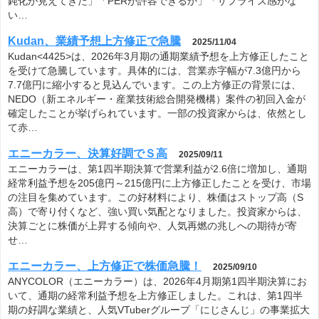
鈍化が見えてきた」「PERが許容できるか」「サプライズ感がな
い…
Kudan、業績予想上方修正で急騰
2025/11/04
Kudan<4425>は、2026年3月期の通期業績予想を上方修正したこと
を受けて急騰しています。具体的には、営業赤字幅が7.3億円から
7.7億円に縮小すると見込んでいます。この上方修正の背景には、
NEDO（新エネルギー・産業技術総合開発機構）案件の初回入金が
確定したことが挙げられています。一部の投資家からは、依然とし
て赤…
エニーカラー、決算好調でＳ高
2025/09/11
エニーカラーは、第1四半期決算で営業利益が2.6倍に増加し、通期
経常利益予想を205億円～215億円に上方修正したことを受け、市場
の注目を集めています。この好材料により、株価はストップ高（S
高）で寄り付くなど、強い買い気配となりました。投資家からは、
決算ごとに株価が上昇する傾向や、人気再燃の兆しへの期待が寄
せ…
エニーカラー、上方修正で株価急騰！
2025/09/10
ANYCOLOR（エニーカラー）は、2026年4月期第1四半期決算にお
いて、通期の経常利益予想を上方修正しました。これは、第1四半
期の好調な業績と、人気VTuberグループ「にじさんじ」の事業拡大