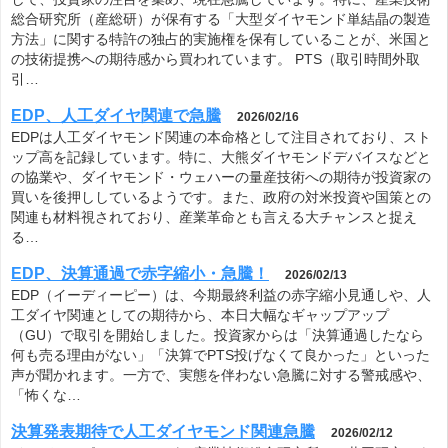
総合研究所（産総研）が保有する「大型ダイヤモンド単結晶の製造
方法」に関する特許の独占的実施権を保有していることが、米国と
の技術提携への期待感から買われています。 PTS（取引時間外取
引…
EDP、人工ダイヤ関連で急騰
2026/02/16
EDPは人工ダイヤモンド関連の本命格として注目されており、スト
ップ高を記録しています。特に、大熊ダイヤモンドデバイスなどと
の協業や、ダイヤモンド・ウェハーの量産技術への期待が投資家の
買いを後押ししているようです。また、政府の対米投資や国策との
関連も材料視されており、産業革命とも言える大チャンスと捉え
る…
EDP、決算通過で赤字縮小・急騰！
2026/02/13
EDP（イーディーピー）は、今期最終利益の赤字縮小見通しや、人
工ダイヤ関連としての期待から、本日大幅なギャップアップ
（GU）で取引を開始しました。投資家からは「決算通過したなら
何も売る理由がない」「決算でPTS投げなくて良かった」といった
声が聞かれます。一方で、実態を伴わない急騰に対する警戒感や、
「怖くな…
決算発表期待で人工ダイヤモンド関連急騰
2026/02/12