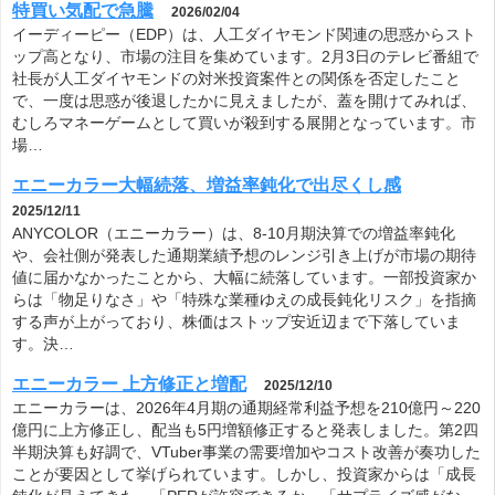
特買い気配で急騰
2026/02/04
イーディーピー（EDP）は、人工ダイヤモンド関連の思惑からスト
ップ高となり、市場の注目を集めています。2月3日のテレビ番組で
社長が人工ダイヤモンドの対米投資案件との関係を否定したこと
で、一度は思惑が後退したかに見えましたが、蓋を開けてみれば、
むしろマネーゲームとして買いが殺到する展開となっています。市
場…
エニーカラー大幅続落、増益率鈍化で出尽くし感
2025/12/11
ANYCOLOR（エニーカラー）は、8-10月期決算での増益率鈍化
や、会社側が発表した通期業績予想のレンジ引き上げが市場の期待
値に届かなかったことから、大幅に続落しています。一部投資家か
らは「物足りなさ」や「特殊な業種ゆえの成長鈍化リスク」を指摘
する声が上がっており、株価はストップ安近辺まで下落していま
す。決…
エニーカラー 上方修正と増配
2025/12/10
エニーカラーは、2026年4月期の通期経常利益予想を210億円～220
億円に上方修正し、配当も5円増額修正すると発表しました。第2四
半期決算も好調で、VTuber事業の需要増加やコスト改善が奏功した
ことが要因として挙げられています。しかし、投資家からは「成長