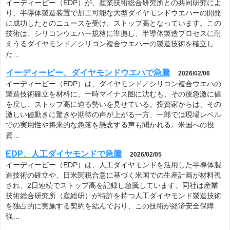
イーディーピー（EDP）が、産業技術総合研究所との共同研究によ
り、半導体製造装置で加工可能な大型ダイヤモンドウエハーの開発
に成功したとのニュースを受け、ストップ高となっています。この
技術は、シリコンウエハー規格に準拠し、半導体製造プロセスに耐
えうるダイヤモンド／シリコン複合ウエハーの製造技術を確立し
た…
イーディーピー、ダイヤモンドウエハで急騰
2026/02/06
イーディーピー（EDP）は、ダイヤモンド／シリコン複合ウエハの
製造技術確立を材料に、一時マイナス圏に沈むも、その後急激に値
を戻し、ストップ高に迫る勢いを見せている。投資家からは、その
激しい値動きに驚きや期待の声が上がる一方、一部では現場レベル
での実用性や将来的な急落を懸念する声も聞かれる。米国への投
資…
EDP、人工ダイヤモンドで急騰
2026/02/05
イーディーピー（EDP）は、人工ダイヤモンドを活用した半導体製
造技術の確立や、日米関税合意に基づく米国での生産計画が材料視
され、2日連続でストップ高を記録し急騰しています。同社は産業
技術総合研究所（産総研）が特許を持つ人工ダイヤモンド製造技術
を独占的に実施する契約を結んでおり、この技術が経済安全保障
強…