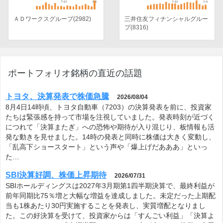
ＡＤワークスグループ(2982)
三井住友フィナンシャルグルー
プ(8316)
ポートフォリオ銘柄の直近の話題
トヨタ、決算発表で株価急騰
2026/08/04
8月4日14時頃、トヨタ自動車（7203）の決算発表を前に、投資家
たちは緊張感を持って市場を注視していました。発表時刻が近づく
につれて「決算またぎ」への恐怖や期待が入り混じり、板情報も活
発な動きを見せました。14時の発表と同時に株価は大きく変動し、
「乱高下ショースタート」という声や「爆上げだあああ」といっ
た…
SBI決算好調、株価上昇期待
2026/07/31
SBIホールディングスは2027年3月期第1四半期決算で、最終利益が
前年同期比75％増と大幅な増益を達成しました。未定だった上期配
当も1株あたり30円実施することを発表し、実質増配となりまし
た。この好決算を受けて、投資家からは「すんごい利益」「決算よ