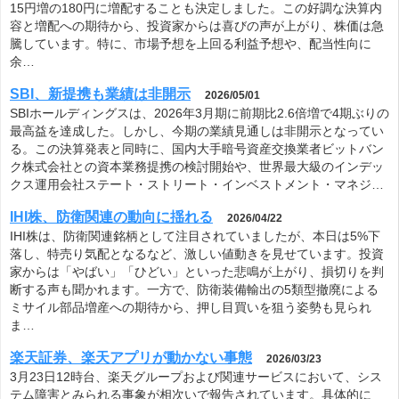
15円増の180円に増配することも決定しました。この好調な決算内
容と増配への期待から、投資家からは喜びの声が上がり、株価は急
騰しています。特に、市場予想を上回る利益予想や、配当性向に
余…
SBI、新提携も業績は非開示
2026/05/01
SBIホールディングスは、2026年3月期に前期比2.6倍増で4期ぶりの
最高益を達成した。しかし、今期の業績見通しは非開示となってい
る。この決算発表と同時に、国内大手暗号資産交換業者ビットバン
ク株式会社との資本業務提携の検討開始や、世界最大級のインデッ
クス運用会社ステート・ストリート・インベストメント・マネジ…
IHI株、防衛関連の動向に揺れる
2026/04/22
IHI株は、防衛関連銘柄として注目されていましたが、本日は5%下
落し、特売り気配となるなど、激しい値動きを見せています。投資
家からは「やばい」「ひどい」といった悲鳴が上がり、損切りを判
断する声も聞かれます。一方で、防衛装備輸出の5類型撤廃による
ミサイル部品増産への期待から、押し目買いを狙う姿勢も見られ
ま…
楽天証券、楽天アプリが動かない事態
2026/03/23
3月23日12時台、楽天グループおよび関連サービスにおいて、シス
テム障害とみられる事象が相次いで報告されています。具体的に