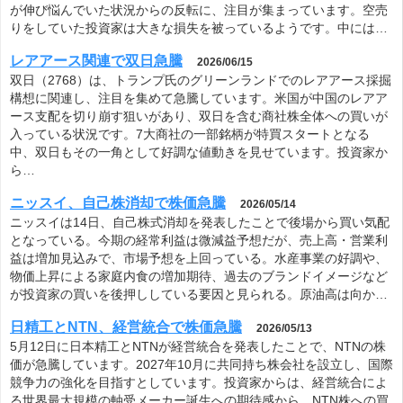
が伸び悩んでいた状況からの反転に、注目が集まっています。空売
りをしていた投資家は大きな損失を被っているようです。中には…
レアアース関連で双日急騰
2026/06/15
双日（2768）は、トランプ氏のグリーンランドでのレアアース採掘
構想に関連し、注目を集めて急騰しています。米国が中国のレアア
ース支配を切り崩す狙いがあり、双日を含む商社株全体への買いが
入っている状況です。7大商社の一部銘柄が特買スタートとなる
中、双日もその一角として好調な値動きを見せています。投資家か
ら…
ニッスイ、自己株消却で株価急騰
2026/05/14
ニッスイは14日、自己株式消却を発表したことで後場から買い気配
となっている。今期の経常利益は微減益予想だが、売上高・営業利
益は増加見込みで、市場予想を上回っている。水産事業の好調や、
物価上昇による家庭内食の増加期待、過去のブランドイメージなど
が投資家の買いを後押ししている要因と見られる。原油高は向か…
日精工とNTN、経営統合で株価急騰
2026/05/13
5月12日に日本精工とNTNが経営統合を発表したことで、NTNの株
価が急騰しています。2027年10月に共同持ち株会社を設立し、国際
競争力の強化を目指すとしています。投資家からは、経営統合によ
る世界最大規模の軸受メーカー誕生への期待感から、NTN株への買