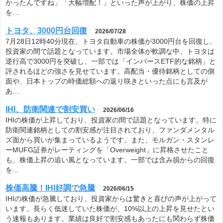
かったんですね」「大幅増配！」といった声が上がり、株価の上昇
を…
トヨタ、3000円台回復
2026/07/28
7月28日12時40分現在、トヨタ自動車の株価が3000円台を回復し、
投資家の間で話題となっています。市場全体が軟調な中、トヨタは
逆行高で3000円を突破し、一部では「インバースETF的な銘柄」と
評されるほどの強さを見せています。高配当・優待銘柄としての側
面や、日本トップの時価総額への返り咲きといった点にも言及が
あ…
IHI、防衛関連で割安買い
2026/06/16
IHIの株価が上昇しており、投資家の間で話題となっています。特に
防衛関連銘柄としての割安感が注目されており、ファンダメンタル
ズ面から買いが集まっているようです。また、モルガン・スタンレ
ーMUFG証券がレーティングを「Overweight」に昇格させたこと
も、株価上昇の追い風となっています。一部では含み損からの回復
を…
株価高騰！IHI好調で急騰
2026/06/15
IHIの株価が急騰しており、投資家からは驚きと喜びの声が上がって
います。長らく低迷していた株価が、10%以上の上昇を見せたとい
う速報もあります。業績は良好で割安感もあったにも関わらず株価