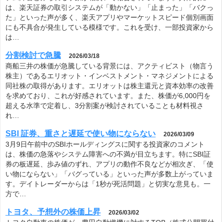
は、楽天証券の取引システムが「動かない」「止まった」「バクっ
た」といった声が多く、楽天アプリやマーケットスピード個別画面
にも不具合が発生している模様です。これを受け、一部投資家から
は…
分割検討で急騰
2026/03/18
商船三井の株価が急騰している背景には、アクティビスト（物言う
株主）であるエリオット・インベストメント・マネジメントによる
同社株の取得があります。エリオットは株主還元と資本効率の改善
を求めており、これが好感されています。また、株価が6,000円を
超える水準で定着し、3分割案が検討されていることも材料視さ
れ…
SBI 証券、重さと遅延で使い物にならない
2026/03/09
3月9日午前中のSBIホールディングスに関する投資家のコメント
は、株価の急落やシステム障害への不満が目立ちます。特にSBI証
券の板遅延、歩み値のずれ、アプリの動作不良などが相次ぎ、「使
い物にならない」「バグっている」といった声が多数上がっていま
す。デイトレーダーからは「1秒が死活問題」と切実な意見も。一
方で…
トヨタ、予想外の株価上昇
2026/03/02