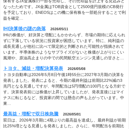
保有するJX金属株の一部を売却し、その売却益を計上する見込みと
なったためです。JX金属はTOB資金として2500億円規模のCB発行
を予定しており、ENEOSはこの機に保有株を一部処分することで利
益を確定…
IHI決算後の謎の急落
2026/05/11
IHIの株価が、好決算と増配にもかかわらず、市場の期待に応えられ
ずに下落している状況に投資家が困惑しています。特に、純利益の
成長見通しが他社に比べて限定的と判断された可能性が指摘されて
います。半導体株のようなサプライズがないと株価が上がりにくい
風潮や、原油高止まりの中での民間航空エンジン見通しの甘さと…
トヨタ、減益・増配決算発表
2026/05/08
トヨタ自動車は2026年5月8日午後1時55分に2027年3月期の決算を
発表しました。発表によると、今期の最終利益は前期比22%減の3
兆円となる見通しですが、年間配当は5円増配の100円となる方針で
す。決算発表前には株価が上昇していましたが、発表直後にはマイ
ナスに転じるなど、投資家の間では懸念の声も上がっています。中
東…
最高益・増配で双日株急騰
2026/05/01
双日は、2026年3月期に4期ぶりの最高益を達成し、最終利益が前期
比25%増となる見通しを発表しました。さらに、年間配当を前期比