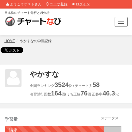
ようこそゲストさん
ユーザ登録
ログイン
日本株のチャート分析とAI分析
T
o
g
g
HOME
やかすなの学習記録
l
e
n
a
v
やかすな
i
g
3524
58
全国ランキング
位 / チャート力
a
164
76
46.3
t
演習試行回数
回(うち正解
回 正答率
%)
i
o
n
ステータス
学習量
講座