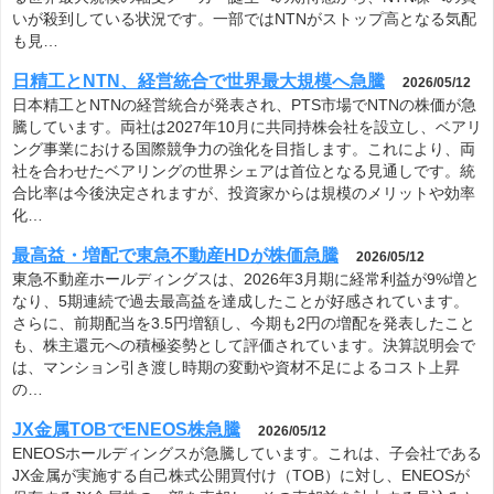
いが殺到している状況です。一部ではNTNがストップ高となる気配
も見…
日精工とNTN、経営統合で世界最大規模へ急騰
2026/05/12
日本精工とNTNの経営統合が発表され、PTS市場でNTNの株価が急
騰しています。両社は2027年10月に共同持株会社を設立し、ベアリ
ング事業における国際競争力の強化を目指します。これにより、両
社を合わせたベアリングの世界シェアは首位となる見通しです。統
合比率は今後決定されますが、投資家からは規模のメリットや効率
化…
最高益・増配で東急不動産HDが株価急騰
2026/05/12
東急不動産ホールディングスは、2026年3月期に経常利益が9%増と
なり、5期連続で過去最高益を達成したことが好感されています。
さらに、前期配当を3.5円増額し、今期も2円の増配を発表したこと
も、株主還元への積極姿勢として評価されています。決算説明会で
は、マンション引き渡し時期の変動や資材不足によるコスト上昇
の…
JX金属TOBでENEOS株急騰
2026/05/12
ENEOSホールディングスが急騰しています。これは、子会社である
JX金属が実施する自己株式公開買付け（TOB）に対し、ENEOSが