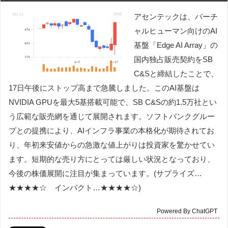
アセンテックは、バーチ
ャルヒューマン向けのAI
基盤「Edge AI Array」の
国内独占販売契約をSB
C&Sと締結したことで、
17日午後にストップ高まで急騰しました。このAI基盤は
NVIDIA GPUを最大5基搭載可能で、SB C&Sの約1.5万社とい
う広範な販売網を通じて展開されます。ソフトバンクグルー
プとの提携により、AIインフラ事業の本格化が期待されてお
り、年初来安値からの急激な値上がりは投資家を驚かせてい
ます。短期的な売り方にとっては厳しい状況となっており、
今後の株価展開に注目が集まっています。(サプライズ…
★★★★☆ インパクト…★★★★☆)
Powered By ChatGPT