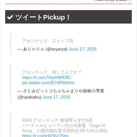
ツイートPickup！
アセンテック、ストップ高
— ありゃりゃ (@aryarya)
June 17, 2026
アセンテック 何してんです？
https://t.co/o7GwVMR3fC
pic.twitter.com/f57dP68nHv
— さとみビットコちゃちゃまりや旅株の専業
(@vpakabu)
June 17, 2026
3565 アセンテック 後場寄らずのS高
バーチャルヒューマン向けAI基盤「Edge AI
Array」の国内独占販売契約をSB C&Sと締結
https://t.co/bHXShz75tm