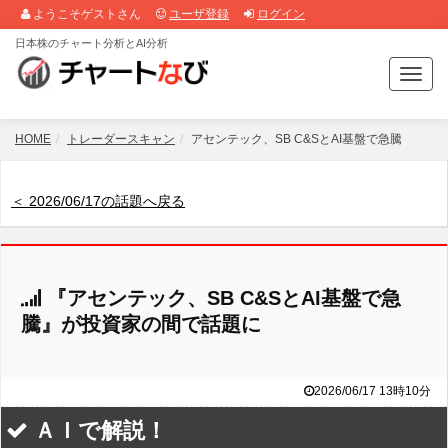
ようこそゲストさん
ユーザ登録
ログイン
日本株のチャート分析とAI分析
T
o
g
g
HOME
トレーダースキャン
アセンテック、SB C&SとAI基盤で急騰
l
e
n
＜ 2026/06/17の話題へ戻る
a
v
i
g
『アセンテック、SB C&SとAI基盤で急
a
t
騰』が投資家の間で話題に
i
o
n
2026/06/17 13時10分
ＡＩで解説！