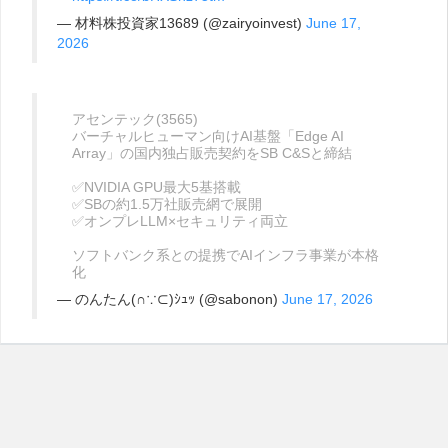
— 材料株投資家13689 (@zairyoinvest)
June 17,
2026
アセンテック(3565)
バーチャルヒューマン向けAI基盤「Edge AI
Array」の国内独占販売契約をSB C&Sと締結
✅NVIDIA GPU最大5基搭載
✅SBの約1.5万社販売網で展開
✅オンプレLLM×セキュリティ両立
ソフトバンク系との提携でAIインフラ事業が本格
化
— のんたん(∩∵⊂)ｼｭｯ (@sabonon)
June 17, 2026